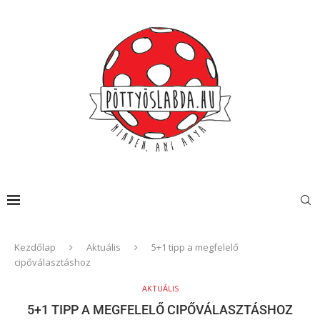
Kezdőlap
Aktuális
5+1 tipp a megfelelő
cipőválasztáshoz
AKTUÁLIS
5+1 TIPP A MEGFELELŐ CIPŐVÁLASZTÁSHOZ