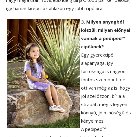
így hamar kirepül az ablakon egy jobb cipő ára.
3. Milyen anyagból
készül, milyen előnyei
vannak a pediped™
cipőknek?
Egy gyerekcipő
alapanyaga, így
tartóssága is nagyon
fontos szempont, de
ott van még az is, hogy
jól szellőzzön, bírja a
strapát, mégis legyen
könnyű, jó minőségű és
kényelmes.
A pediped™