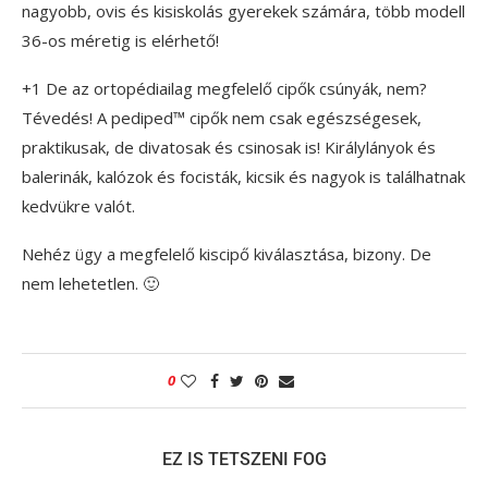
nagyobb, ovis és kisiskolás gyerekek számára, több modell
36-os méretig is elérhető!
+1 De az ortopédiailag megfelelő cipők csúnyák, nem?
Tévedés! A pediped™ cipők nem csak egészségesek,
praktikusak, de divatosak és csinosak is! Királylányok és
balerinák, kalózok és focisták, kicsik és nagyok is találhatnak
kedvükre valót.
Nehéz ügy a megfelelő kiscipő kiválasztása, bizony. De
nem lehetetlen. 🙂
0
EZ IS TETSZENI FOG