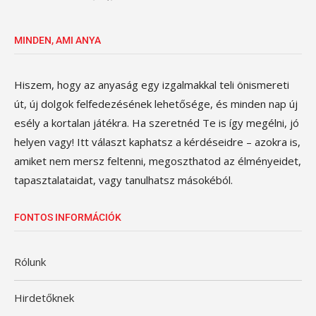
MINDEN, AMI ANYA
Hiszem, hogy az anyaság egy izgalmakkal teli önismereti
út, új dolgok felfedezésének lehetősége, és minden nap új
esély a kortalan játékra. Ha szeretnéd Te is így megélni, jó
helyen vagy! Itt választ kaphatsz a kérdéseidre – azokra is,
amiket nem mersz feltenni, megoszthatod az élményeidet,
tapasztalataidat, vagy tanulhatsz másokéból.
FONTOS INFORMÁCIÓK
Rólunk
Hirdetőknek