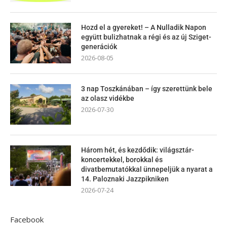
Hozd el a gyereket! – A Nulladik Napon
együtt bulizhatnak a régi és az új Sziget-
generációk
2026-08-05
3 nap Toszkánában – így szerettünk bele
az olasz vidékbe
2026-07-30
Három hét, és kezdődik: világsztár-
koncertekkel, borokkal és
divatbemutatókkal ünnepeljük a nyarat a
14. Paloznaki Jazzpikniken
2026-07-24
Facebook