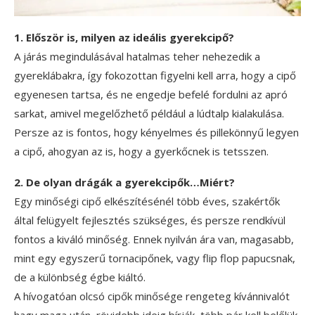
1. Először is, milyen az ideális gyerekcipő?
A járás megindulásával hatalmas teher nehezedik a
gyereklábakra, így fokozottan figyelni kell arra, hogy a cipő
egyenesen tartsa, és ne engedje befelé fordulni az apró
sarkat, amivel megelőzhető például a lúdtalp kialakulása.
Persze az is fontos, hogy kényelmes és pillekönnyű legyen
a cipő, ahogyan az is, hogy a gyerkőcnek is tetsszen.
2. De olyan drágák a gyerekcipők…Miért?
Egy minőségi cipő elkészítésénél több éves, szakértők
által felügyelt fejlesztés szükséges, és persze rendkívül
fontos a kiváló minőség. Ennek nyilván ára van, magasabb,
mint egy egyszerű tornacipőnek, vagy flip flop papucsnak,
de a különbség égbe kiáltó.
A hívogatóan olcsó cipők minősége rengeteg kívánnivalót
hagy maga után, rövidebb ideig bírják, több pár kell belőlük,