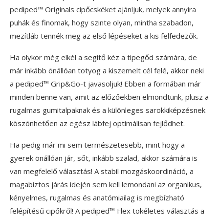
pediped™ Originals cipőcskéket ajánljuk, melyek annyira
puhák és finomak, hogy szinte olyan, mintha szabadon,
mezítláb tennék meg az első lépéseket a kis felfedezők.
Ha olykor még elkél a segítő kéz a tipegőd számára, de
már inkább önállóan totyog a kiszemelt cél felé, akkor neki
a pediped™ Grip&Go-t javasoljuk! Ebben a formában már
minden benne van, amit az előzőekben elmondtunk, plusz a
rugalmas gumitalpaknak és a különleges sarokkiképzésnek
köszönhetően az egész lábfej optimálisan fejlődhet.
Ha pedig már mi sem természetesebb, mint hogy a
gyerek önállóan jár, sőt, inkább szalad, akkor számára is
van megfelelő választás! A stabil mozgáskoordináció, a
magabiztos járás idején sem kell lemondani az organikus,
kényelmes, rugalmas és anatómiailag is megbízható
felépítésű cipőkről! A pediped™ Flex tökéletes választás a