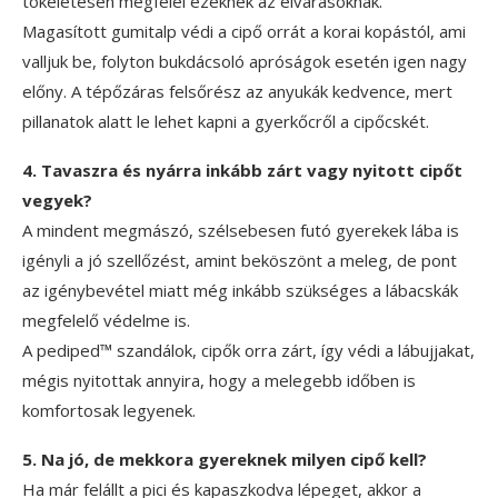
tökéletesen megfelel ezeknek az elvárásoknak.
Magasított gumitalp védi a cipő orrát a korai kopástól, ami
valljuk be, folyton bukdácsoló apróságok esetén igen nagy
előny. A tépőzáras felsőrész az anyukák kedvence, mert
pillanatok alatt le lehet kapni a gyerkőcről a cipőcskét.
4. Tavaszra és nyárra inkább zárt vagy nyitott cipőt
vegyek?
A mindent megmászó, szélsebesen futó gyerekek lába is
igényli a jó szellőzést, amint beköszönt a meleg, de pont
az igénybevétel miatt még inkább szükséges a lábacskák
megfelelő védelme is.
A pediped™ szandálok, cipők orra zárt, így védi a lábujjakat,
mégis nyitottak annyira, hogy a melegebb időben is
komfortosak legyenek.
5. Na jó, de mekkora gyereknek milyen cipő kell?
Ha már felállt a pici és kapaszkodva lépeget, akkor a