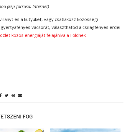
oa (kép forrása: Internet)
villanyt és a kütyüket, vagy csatlakozz közösségi
yertyafényes vacsorát, választhatod a csillagfényes erdei
zlet közös energiáját felajánlva a Földnek.
 TETSZENI FOG