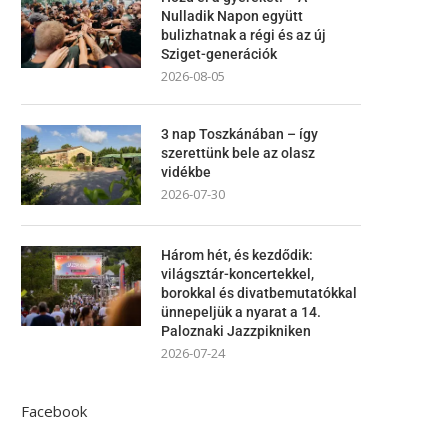
Nulladik Napon együtt
bulizhatnak a régi és az új
Sziget-generációk
2026-08-05
3 nap Toszkánában – így
szerettünk bele az olasz
vidékbe
2026-07-30
Három hét, és kezdődik:
világsztár-koncertekkel,
borokkal és divatbemutatókkal
ünnepeljük a nyarat a 14.
Paloznaki Jazzpikniken
2026-07-24
Facebook