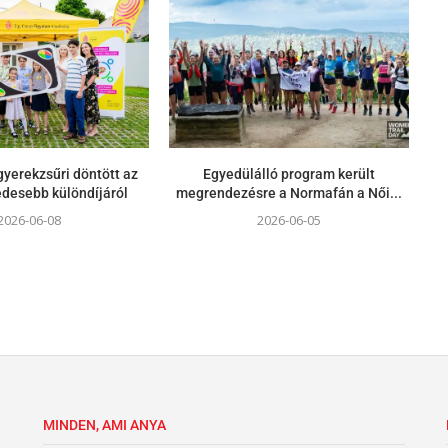
yerekzsűri döntött az
Egyedülálló program került
gédesebb különdíjáról
megrendezésre a Normafán a Női...
2026-06-08
2026-06-05
MINDEN, AMI ANYA