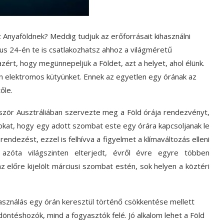
Anyaföldnek? Meddig tudjuk az erőforrásait kihasználni
ius 24-én te is csatlakozhatsz ahhoz a világméretű
rt, hogy megünnepeljük a Földet, azt a helyet, ahol élünk.
n elektromos kütyünket. Ennek az egyetlen egy órának az
őle.
zör Ausztráliában szervezte meg a Föld órája rendezvényt,
sokat, hogy egy adott szombat este egy órára kapcsoljanak le
ndezést, ezzel is felhívva a figyelmet a klímaváltozás elleni
azóta világszinten elterjedt, évről évre egyre többen
az előre kijelölt márciusi szombat estén, sok helyen a köztéri
sználás egy órán keresztül történő csökkentése mellett
öntéshozók, mind a fogyasztók felé. Jó alkalom lehet a Föld