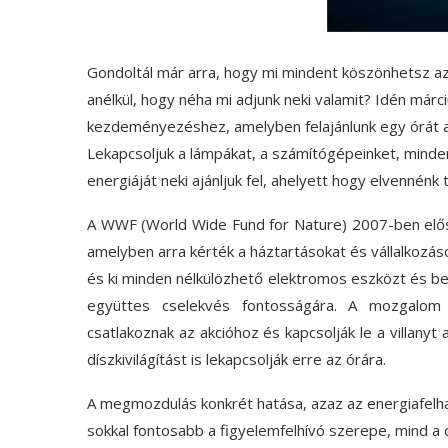
Gondoltál már arra, hogy mi mindent köszönhetsz az 
anélkül, hogy néha mi adjunk neki valamit? Idén márc
kezdeményezéshez, amelyben felajánlunk egy órát azé
Lekapcsoljuk a lámpákat, a számítógépeinket, minde
energiáját neki ajánljuk fel, ahelyett hogy elvennénk t
A WWF (World Wide Fund for Nature) 2007-ben elős
amelyben arra kérték a háztartásokat és vállalkozá
és ki minden nélkülözhető elektromos eszközt és bere
együttes cselekvés fontosságára. A mozgalom 
csatlakoznak az akcióhoz és kapcsolják le a villanyt 
díszkivilágítást is lekapcsolják erre az órára.
A megmozdulás konkrét hatása, azaz az energiafelha
sokkal fontosabb a figyelemfelhívó szerepe, mind a d