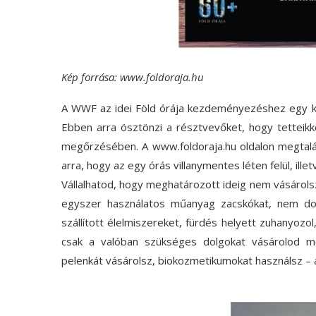
Kép forrása: www.foldoraja.hu
A WWF az idei Föld órája kezdeményezéshez egy kihí
Ebben arra ösztönzi a résztvevőket, hogy tettei
megőrzésében. A www.foldoraja.hu oldalon megtalál
arra, hogy az egy órás villanymentes léten felül, ill
Vállalhatod, hogy meghatározott ideig nem vásárols
egyszer használatos műanyag zacskókat, nem dob
szállított élelmiszereket, fürdés helyett zuhanyoz
csak a valóban szükséges dolgokat vásárolod me
pelenkát vásárolsz, biokozmetikumokat használsz – 