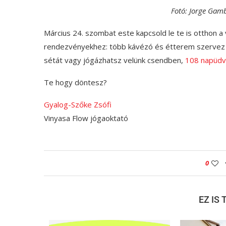
Fotó: Jorge Gamb
Március 24. szombat este kapcsold le te is otthon a 
rendezvényekhez: több kávézó és étterem szervez g
sétát vagy jógázhatsz velünk csendben,
108 napüdvö
Te hogy döntesz?
Gyalog-Szőke Zsófi
Vinyasa Flow jógaoktató
0
EZ IS