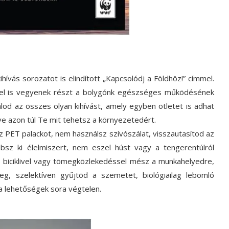
vás sorozatot is elindított „Kapcsolódj a Földhöz!” címmel.
kkel is vegyenek részt a bolygónk egészséges működésének
od az összes olyan kihívást, amely egyben ötletet is adhat
etve azon túl Te mit tehetsz a környezetedért.
z PET palackot, nem használsz szívószálat, visszautasítod az
sz ki élelmiszert, nem eszel húst vagy a tengerentúlról
ol, biciklivel vagy tömegközlekedéssel mész a munkahelyedre,
g, szelektíven gyűjtöd a szemetet, biológiailag lebomló
a lehetőségek sora végtelen.