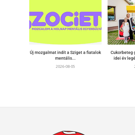
Új mozgalmat indít a Sziget a fiatalok
Cukorbeteg g
mentális...
idei év le
2026-08-05