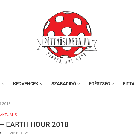
K
KEDVENCEK
SZABADIDŐ
EGÉSZSÉG
FITT
R 2018
AKTUÁLIS
 – EARTH HOUR 2018
s
2018-03-21