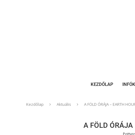
KEZDŐLAP
INFÓ
Kezdőlap
Aktuális
A FÖLD ÓRÁJA – EARTH HOU
A FÖLD ÓRÁJA
Pottyo