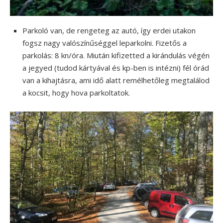
Parkoló van, de rengeteg az autó, így erdei utakon
fogsz nagy valószínűséggel leparkolni. Fizetős a
parkolás: 8 kn/óra. Miután kifizetted a kirándulás végén
a jegyed (tudod kártyával és kp-ben is intézni) fél órád
van a kihajtásra, ami idő alatt remélhetőleg megtalálod
a kocsit, hogy hova parkoltatok.