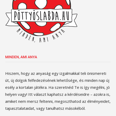
MINDEN, AMI ANYA
Hiszem, hogy az anyaság egy izgalmakkal teli önismereti
út, új dolgok felfedezésének lehetősége, és minden nap új
esély a kortalan játékra. Ha szeretnéd Te is így megélni, jó
helyen vagy! Itt választ kaphatsz a kérdéseidre – azokra is,
amiket nem mersz feltenni, megoszthatod az élményeidet,
tapasztalataidat, vagy tanulhatsz másokéból.