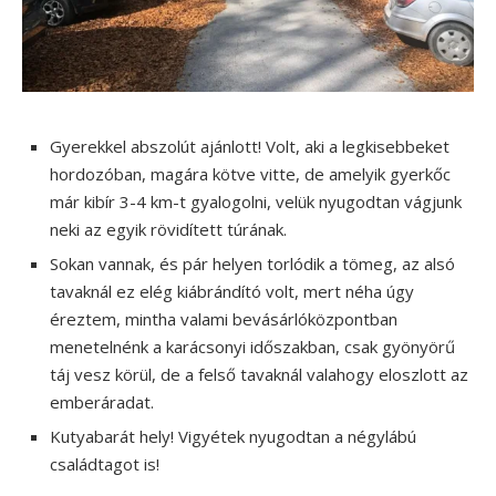
Gyerekkel abszolút ajánlott! Volt, aki a legkisebbeket
hordozóban, magára kötve vitte, de amelyik gyerkőc
már kibír 3-4 km-t gyalogolni, velük nyugodtan vágjunk
neki az egyik rövidített túrának.
Sokan vannak, és pár helyen torlódik a tömeg, az alsó
tavaknál ez elég kiábrándító volt, mert néha úgy
éreztem, mintha valami bevásárlóközpontban
menetelnénk a karácsonyi időszakban, csak gyönyörű
táj vesz körül, de a felső tavaknál valahogy eloszlott az
emberáradat.
Kutyabarát hely! Vigyétek nyugodtan a négylábú
családtagot is!