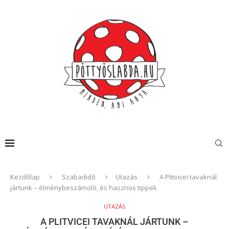
Kezdőlap
Szabadidő
Utazás
A Plitvicei tavaknál
jártunk – élménybeszámoló, és hasznos tippek
UTAZÁS
A PLITVICEI TAVAKNÁL JÁRTUNK –