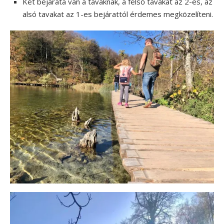
Két bejárata van a tavaknak, a felső tavakat az 2-es, az
alsó tavakat az 1-es bejárattól érdemes megközelíteni.