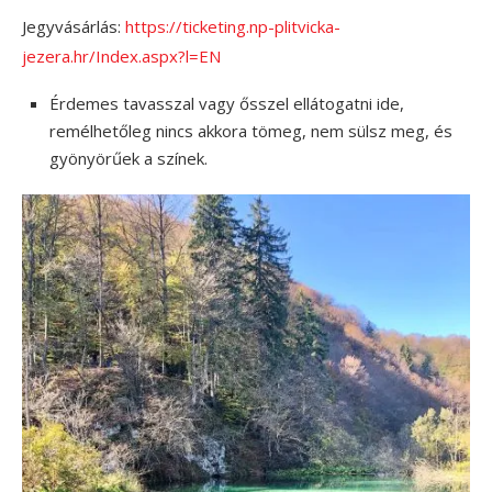
Jegyvásárlás:
https://ticketing.np-plitvicka-
jezera.hr/Index.aspx?l=EN
Érdemes tavasszal vagy ősszel ellátogatni ide,
remélhetőleg nincs akkora tömeg, nem sülsz meg, és
gyönyörűek a színek.