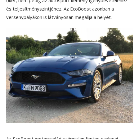
őket, nem pedig az autósport kemény igénybevételéhez
és teljesítményszintjéhez. Az EcoBoost azonban a
versenypályákon is látványosan megállja a helyét.
Az EcoBoost motorcsalád számtalan fontos szakmai