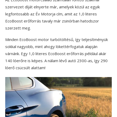
szervezet díját elnyerte már, amelyek közül az egyik
legfontosabb az Év Motorja cím, amit az 1,0 literes
EcoBoost erőforrás tavaly már zsinórban hatodszor
szerzett meg.
Minden EcoBoost motor turbótöltésű, így teljesítményük
sokkal nagyobb, mint ahogy lökettérfogatuk alapján
várnánk. Egy 1,0 literes EcoBoost erőforrás például akár
140 lóerőre is képes. A nálam lévő autó 2300-as, így 290
lóerő csücsült alattam!