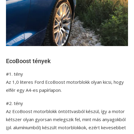
EcoBoost tények
#1. tény
Az 1,0 literes Ford EcoBoost motorblokk olyan kicsi, hogy
elfér egy A4-es papírlapon.
#2. tény
Az EcoBoost motorblokk öntöttvasból készül, így a motor
kétszer olyan gyorsan melegszik fel, mint más anyagokból
(pl. alumíniumból) készült motorblokkok, ezért kevesebbet