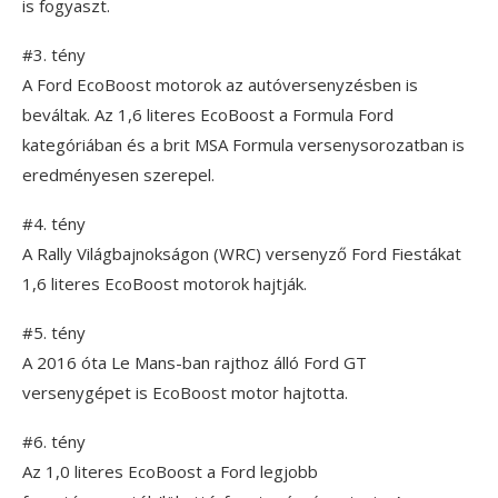
is fogyaszt.
#3. tény
A Ford EcoBoost motorok az autóversenyzésben is
beváltak. Az 1,6 literes EcoBoost a Formula Ford
kategóriában és a brit MSA Formula versenysorozatban is
eredményesen szerepel.
#4. tény
A Rally Világbajnokságon (WRC) versenyző Ford Fiestákat
1,6 literes EcoBoost motorok hajtják.
#5. tény
A 2016 óta Le Mans-ban rajthoz álló Ford GT
versenygépet is EcoBoost motor hajtotta.
#6. tény
Az 1,0 literes EcoBoost a Ford legjobb