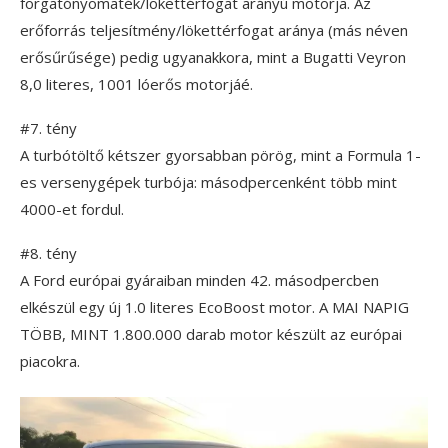
forgatónyomaték/lökettérfogat arányú motorja. Az
erőforrás teljesítmény/lökettérfogat aránya (más néven
erősűrűsége) pedig ugyanakkora, mint a Bugatti Veyron
8,0 literes, 1001 lóerős motorjáé.
#7. tény
A turbótöltő kétszer gyorsabban pörög, mint a Formula 1-
es versenygépek turbója: másodpercenként több mint
4000-et fordul.
#8. tény
A Ford európai gyáraiban minden 42. másodpercben
elkészül egy új 1.0 literes EcoBoost motor. A MAI NAPIG
TÖBB, MINT 1.800.000 darab motor készült az európai
piacokra.