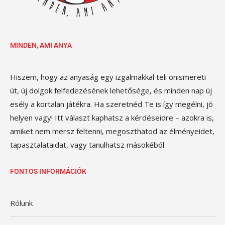
MINDEN, AMI ANYA
Hiszem, hogy az anyaság egy izgalmakkal teli önismereti
út, új dolgok felfedezésének lehetősége, és minden nap új
esély a kortalan játékra. Ha szeretnéd Te is így megélni, jó
helyen vagy! Itt választ kaphatsz a kérdéseidre – azokra is,
amiket nem mersz feltenni, megoszthatod az élményeidet,
tapasztalataidat, vagy tanulhatsz másokéból.
FONTOS INFORMÁCIÓK
Rólunk