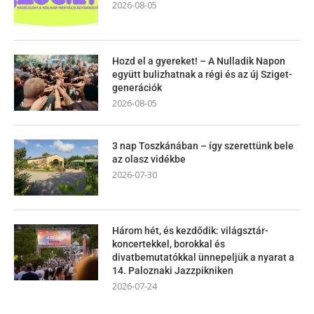
2026-08-05
Hozd el a gyereket! – A Nulladik Napon
együtt bulizhatnak a régi és az új Sziget-
generációk
2026-08-05
3 nap Toszkánában – így szerettünk bele
az olasz vidékbe
2026-07-30
Három hét, és kezdődik: világsztár-
koncertekkel, borokkal és
divatbemutatókkal ünnepeljük a nyarat a
14. Paloznaki Jazzpikniken
2026-07-24