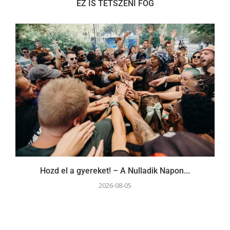
EZ IS TETSZENI FOG
Hozd el a gyereket! – A Nulladik Napon...
2026-08-05