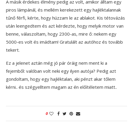
A másik érdekes élmény pedig az volt, amikor álltam egy
piros lámpánál, és mellém kerekezett egy hajléktalannak
tűnő férfi, kérte, hogy húzzam le az ablakot. Kis tétovázás
után leengedtem és azt kérdezte, hogy melyik motor van
benne, válaszoltam, hogy 2300-as, mire ő: nekem egy
5000-es volt és imádtam! Gratulált az autóhoz és tovább
tekert.
Ez a jelenet aztán még jó pár óráig nem ment ki a
fejemből: valóban volt neki egy ilyen autója? Pedig azt
gondoltam, hogy egy hajléktalan, aki pénzt akar tőlem
kérni.. és szégyelltem magam az én előítéletem miatt..
0