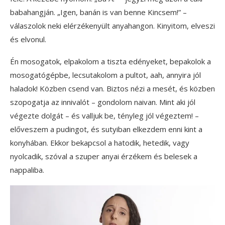
babahangján. „Igen, banán is van benne Kincsem!” –
válaszolok neki elérzékenyült anyahangon. Kinyitom, elveszi
és elvonul.
Én mosogatok, elpakolom a tiszta edényeket, bepakolok a
mosogatógépbe, lecsutakolom a pultot, aah, annyira jól
haladok! Közben csend van. Biztos nézi a mesét, és közben
szopogatja az innivalót – gondolom naivan. Mint aki jól
végezte dolgát – és valljuk be, tényleg jól végeztem! –
előveszem a pudingot, és sutyiban elkezdem enni kint a
konyhában. Ekkor bekapcsol a hatodik, hetedik, vagy
nyolcadik, szóval a szuper anyai érzékem és belesek a
nappaliba.