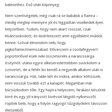
balesethez. Eső után köpönyeg.
Nem szentségelek, még csak rá se kiabálok a fiamra –
mindig meglep mennyire jól és higgadtan viselkedek ilyen
helyzetben. Tudom, hogy nem akart rosszat, csak
kíváncsiskodott, és kísérletezett amit egyébként imádok
benne. Szóval elmondom neki, hogy
jajjkisfiameztnemszabad. Előveszem a csodafegyvert:
popsitörlővel esek neki összeterelni a narancssárga
trutymót. utána egyre elkeseredettebben suvickolom a
szövetet, de a fehér kis kendő a negyedik alkalom után is
narancssárga. Hát, talán két év múlva, amikor költözünk,
nem visszük tovább ezt a kanapét. Magamban már
búcsúzkodom tőle. Egy hajóra helyezem, farakást készítek
köré és egy jól irányzott lövéssel lángoló nyílvesszőt
röpítek bele, hogy a folyón ragyogó tűzgolyóként távozzon
életünkből.