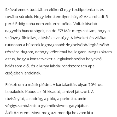
Szóval ennek tudatában előkerül egy textilpelenka is és
tovább súrolok. Hogy lehettem ilyen hülye? Az a rohadt 5
perc! Eddig soha nem volt erre példa. Voltak kisebb-
nagyobb huncutságok, na de EZ! Már megszoktam, hogy a
szőnyeg filctollas, a kisház szintúgy. A késeket és villákat
rutinosan a bútorok legmagasabb/legbelsőbb/leghátsóbb
részére dugom, nehogy véletlenül baj legyen. Megszoktam
azt is, hogy a konzerveket a legkülönbözőbb helyekről
halászom elő, és a kutya labdái rendszeresen apa
cipőjében landolnak.
Előkotrom a másik plédet. A kártalanítás olyan 70%-os.
Lepakolok. Kubus az öt kisautó, amivel játszott. A
távirányító, a nadrág, a póló, a parketta, amin
végigszambázott a gyümölcsleves gatyájában.
Átöltöztetem. Most meg azt mondja hozzam ki a