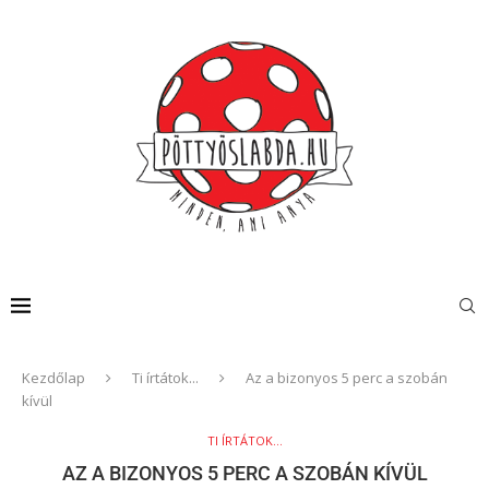
Kezdőlap
Ti írtátok...
Az a bizonyos 5 perc a szobán
kívül
TI ÍRTÁTOK...
AZ A BIZONYOS 5 PERC A SZOBÁN KÍVÜL