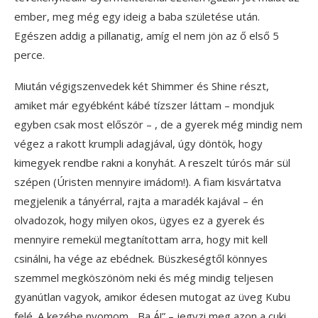
ember, meg még egy ideig a baba születése után.
Egészen addig a pillanatig, amíg el nem jön az ő első 5
perce.
Miután végigszenvedek két Shimmer és Shine részt,
amiket már egyébként kábé tízszer láttam – mondjuk
egyben csak most először – , de a gyerek még mindig nem
végez a rakott krumpli adagjával, úgy döntök, hogy
kimegyek rendbe rakni a konyhát. A reszelt túrós már sül
szépen (Úristen mennyire imádom!). A fiam kisvártatva
megjelenik a tányérral, rajta a maradék kajával – én
olvadozok, hogy milyen okos, ügyes ez a gyerek és
mennyire remekül megtanítottam arra, hogy mit kell
csinálni, ha vége az ebédnek. Büszkeségtől könnyes
szemmel megköszönöm neki és még mindig teljesen
gyanútlan vagyok, amikor édesen mutogat az üveg Kubu
felé. A kezébe nyomom. „Ba Á!” – jegyzi meg azon a cuki