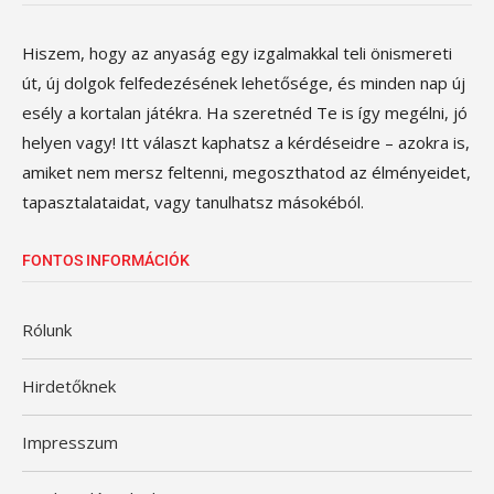
Hiszem, hogy az anyaság egy izgalmakkal teli önismereti
út, új dolgok felfedezésének lehetősége, és minden nap új
esély a kortalan játékra. Ha szeretnéd Te is így megélni, jó
helyen vagy! Itt választ kaphatsz a kérdéseidre – azokra is,
amiket nem mersz feltenni, megoszthatod az élményeidet,
tapasztalataidat, vagy tanulhatsz másokéból.
FONTOS INFORMÁCIÓK
Rólunk
Hirdetőknek
Impresszum