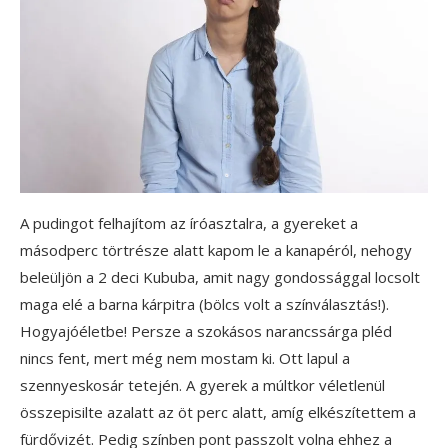
A pudingot felhajítom az íróasztalra, a gyereket a
másodperc törtrésze alatt kapom le a kanapéról, nehogy
beleüljön a 2 deci Kububa, amit nagy gondossággal locsolt
maga elé a barna kárpitra (bölcs volt a színválasztás!).
Hogyajóéletbe! Persze a szokásos narancssárga pléd
nincs fent, mert még nem mostam ki. Ott lapul a
szennyeskosár tetején. A gyerek a múltkor véletlenül
összepisilte azalatt az öt perc alatt, amíg elkészítettem a
fürdővizét. Pedig színben pont passzolt volna ehhez a