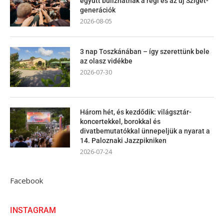
együtt bulizhatnak a régi és az új Sziget-
generációk
2026-08-05
3 nap Toszkánában – így szerettünk bele
az olasz vidékbe
2026-07-30
Három hét, és kezdődik: világsztár-
koncertekkel, borokkal és
divatbemutatókkal ünnepeljük a nyarat a
14. Paloznaki Jazzpikniken
2026-07-24
Facebook
INSTAGRAM