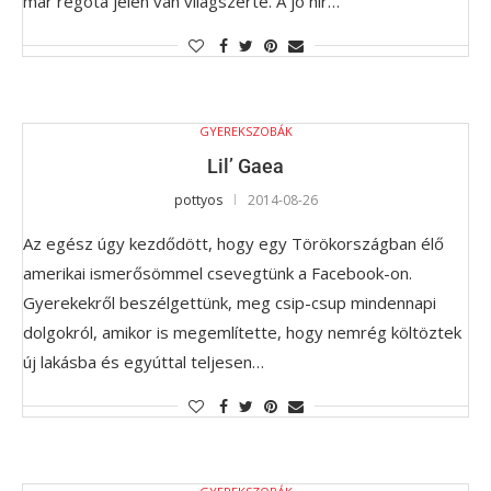
már régóta jelen van világszerte. A jó hír…
GYEREKSZOBÁK
Lil’ Gaea
pottyos
2014-08-26
Az egész úgy kezdődött, hogy egy Törökországban élő
amerikai ismerősömmel csevegtünk a Facebook-on.
Gyerekekről beszélgettünk, meg csip-csup mindennapi
dolgokról, amikor is megemlítette, hogy nemrég költöztek
új lakásba és egyúttal teljesen…