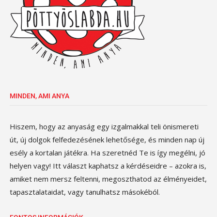
MINDEN, AMI ANYA
Hiszem, hogy az anyaság egy izgalmakkal teli önismereti
út, új dolgok felfedezésének lehetősége, és minden nap új
esély a kortalan játékra. Ha szeretnéd Te is így megélni, jó
helyen vagy! Itt választ kaphatsz a kérdéseidre – azokra is,
amiket nem mersz feltenni, megoszthatod az élményeidet,
tapasztalataidat, vagy tanulhatsz másokéból.