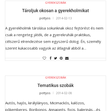
GYEREKSZOBÁK
Tároljuk okosan a gyerekholmikat
pottyos
2014-02-13
A gyerekholmik tárolása sokunknak okoz fejtörést és nem
csak a rengeteg játék, de a gyerekruhák praktikus,
célszerű elrendezése sem egyszerű dolog. Én, személy
szerint kukacosabb vagyok az átlagnál abból a…
GYEREKSZOBÁK
Tematikus szobák
pottyos
2014-02-08
Autós, hajós, királylányos, Micimackós, kalózos,
pókemberes, Boribonos, Annapeits, focis, balerinás….és