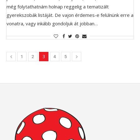
még folytathatnám holnap reggelig a tematizált
gyerekszobák listáját. De vajon érdemes-e felülnünk erre a
vonatra, vagy inkább gondoljuk át jobban…
3
1
2
4
5