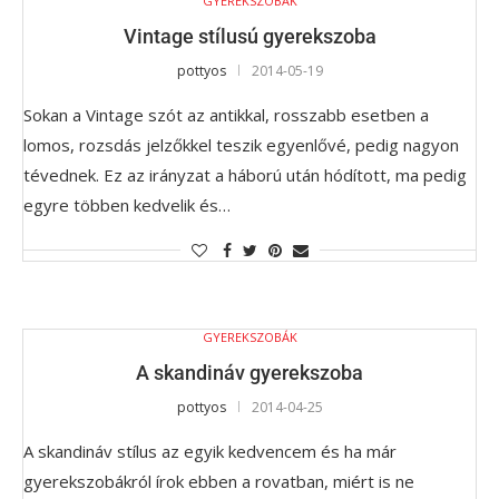
GYEREKSZOBÁK
Vintage stílusú gyerekszoba
pottyos
2014-05-19
Sokan a Vintage szót az antikkal, rosszabb esetben a
lomos, rozsdás jelzőkkel teszik egyenlővé, pedig nagyon
tévednek. Ez az irányzat a háború után hódított, ma pedig
egyre többen kedvelik és…
GYEREKSZOBÁK
A skandináv gyerekszoba
pottyos
2014-04-25
A skandináv stílus az egyik kedvencem és ha már
gyerekszobákról írok ebben a rovatban, miért is ne