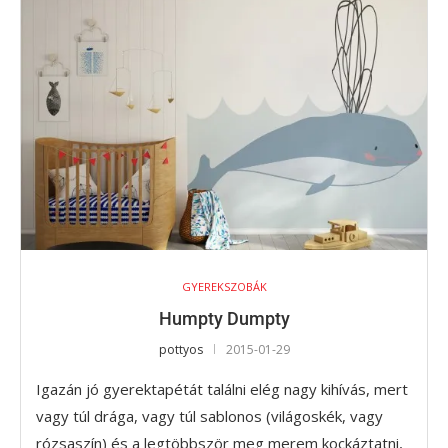
GYEREKSZOBÁK
Humpty Dumpty
pottyos
2015-01-29
Igazán jó gyerektapétát találni elég nagy kihívás, mert
vagy túl drága, vagy túl sablonos (világoskék, vagy
rózsaszín) és a legtöbbször meg merem kockáztatni,