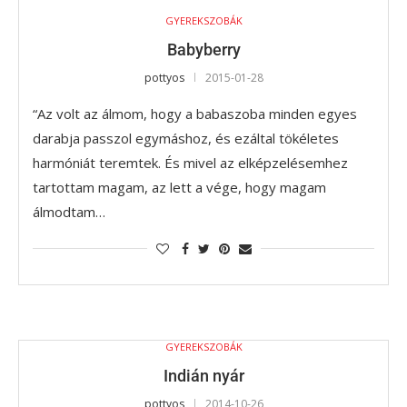
GYEREKSZOBÁK
Babyberry
pottyos
2015-01-28
“Az volt az álmom, hogy a babaszoba minden egyes
darabja passzol egymáshoz, és ezáltal tökéletes
harmóniát teremtek. És mivel az elképzelésemhez
tartottam magam, az lett a vége, hogy magam
álmodtam…
GYEREKSZOBÁK
Indián nyár
pottyos
2014-10-26