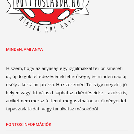
MINDEN, AMI ANYA
Hiszem, hogy az anyaság egy izgalmakkal teli önismereti
út, új dolgok felfedezésének lehetősége, és minden nap új
esély a kortalan játékra. Ha szeretnéd Te is így megélni, jó
helyen vagy! Itt választ kaphatsz a kérdéseidre – azokra is,
amiket nem mersz feltenni, megoszthatod az élményeidet,
tapasztalataidat, vagy tanulhatsz másokéból.
FONTOS INFORMÁCIÓK