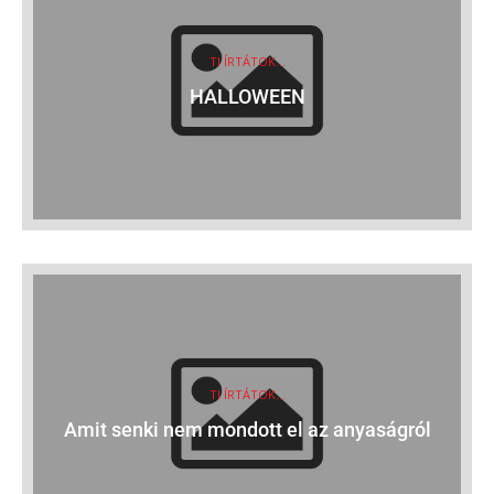
TI ÍRTÁTOK...
HALLOWEEN
TI ÍRTÁTOK...
Amit senki nem mondott el az anyaságról