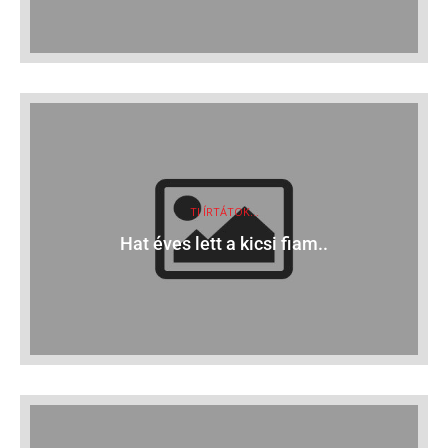
TI ÍRTÁTOK...
Hat éves lett a kicsi fiam..