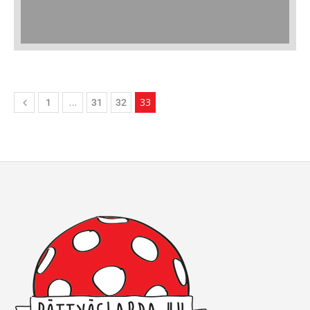
…
33
1
31
32