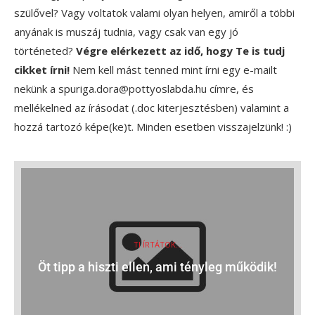
szülővel? Vagy voltatok valami olyan helyen, amiről a többi
anyának is muszáj tudnia, vagy csak van egy jó
történeted?
Végre elérkezett az idő, hogy Te is tudj
cikket írni!
Nem kell mást tenned mint írni egy e-mailt
nekünk a spuriga.dora@pottyoslabda.hu címre, és
mellékelned az írásodat (.doc kiterjesztésben) valamint a
hozzá tartozó képe(ke)t. Minden esetben visszajelzünk! :)
TI ÍRTÁTOK...
Öt tipp a hiszti ellen, ami tényleg működik!