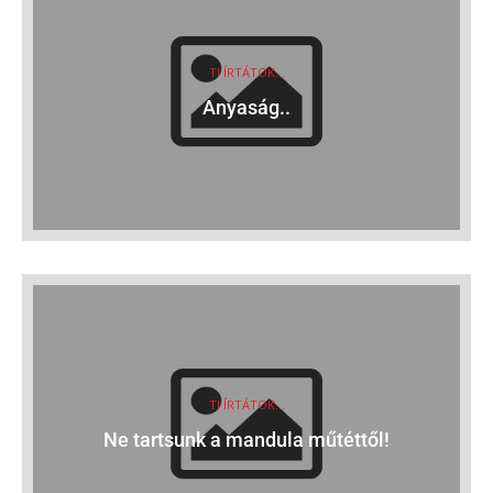
TI ÍRTÁTOK...
Anyaság..
TI ÍRTÁTOK...
Ne tartsunk a mandula műtéttől!