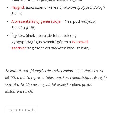
Flipgrid
, azaz számonkérés újratöltve
(pályázó: Balogh
Bence)
A prezentálás új generációja
– Nearpod
(pályázó:
Benedek Judit)
Így készülnek interaktív feladatok egy
gyógypedagógus számítógépén a
Wordwall
szoftver
segítségével
(pályázó: Krénusz Kata)
*A kutatás 550 fő megkérdezésével zajlott 2020. április 9-14.
között; a minta reprezentatív nem, kor, településtípus és régió
szerint a 18-65 éves magyar lakosság körében. (Ipsos
Instant Research)
DIGITÁLIS OKTATÁS