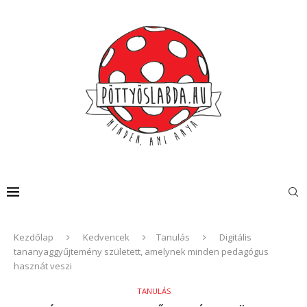
Kezdőlap
Kedvencek
Tanulás
Digitális
tananyaggyűjtemény született, amelynek minden pedagógus
hasznát veszi
TANULÁS