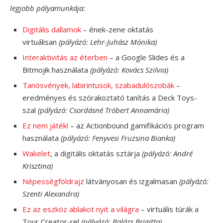
legjobb pályamunkája:
Digitális dallamok
– ének-zene oktatás
virtuálisan
(pályázó: Lehr-Juhász Mónika)
Interaktivitás az éterben
– a Google Slides és a
Bitmojik használata
(pályázó: Kovács Szilvia)
Tanösvények, labirintusok, szabadulószobák
–
eredményes és szórakoztató tanítás a Deck Toys-
szal
(pályázó: Csordásné Tróbert Annamária)
Ez nem játék!
– az Actionbound gamifikációs program
használata
(pályázó: Fenyvesi Fruzsina Bianka)
Wakelet
, a digitális oktatás sztárja
(pályázó: André
Krisztina)
Népességföldrajz
látványosan és izgalmasan
(pályázó:
Szenti Alexandra)
Ez az eszköz ablakot nyit a világra
– virtuális túrák a
Tour Creator-rel
(pályázó: Balázs Brigitta)