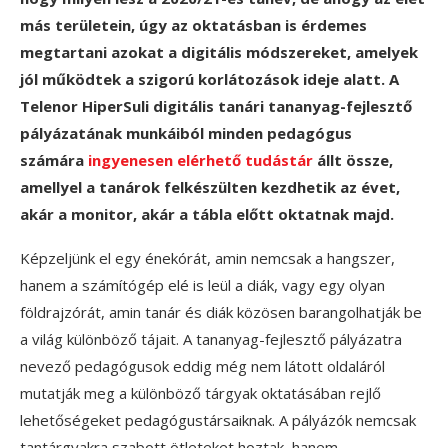
más területein, úgy az oktatásban is érdemes
megtartani azokat a digitális módszereket, amelyek
jól működtek a szigorú korlátozások ideje alatt. A
Telenor HiperSuli digitális tanári tananyag-fejlesztő
pályázatának munkáiból minden pedagógus
számára
ingyenesen elérhető tudástár
állt össze,
amellyel a tanárok felkészülten kezdhetik az évet,
akár a monitor, akár a tábla előtt oktatnak majd.
Képzeljünk el egy énekórát, amin nemcsak a hangszer,
hanem a számítógép elé is leül a diák, vagy egy olyan
földrajzórát, amin tanár és diák közösen barangolhatják be
a világ különböző tájait. A tananyag-fejlesztő pályázatra
nevező pedagógusok eddig még nem látott oldaláról
mutatják meg a különböző tárgyak oktatásában rejlő
lehetőségeket pedagógustársaiknak. A pályázók nemcsak
tantárgyakra szabott ötleteket hoztak, hanem