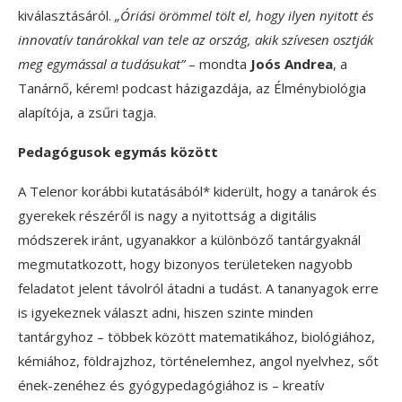
kiválasztásáról.
„Óriási örömmel tölt el, hogy ilyen nyitott és
innovatív tanárokkal van tele az ország, akik szívesen osztják
meg egymással a tudásukat”
– mondta
Joós Andrea
, a
Tanárnő, kérem! podcast házigazdája, az Élménybiológia
alapítója, a zsűri tagja.
Pedagógusok egymás között
A Telenor korábbi kutatásából* kiderült, hogy a tanárok és
gyerekek részéről is nagy a nyitottság a digitális
módszerek iránt, ugyanakkor a különböző tantárgyaknál
megmutatkozott, hogy bizonyos területeken nagyobb
feladatot jelent távolról átadni a tudást. A tananyagok erre
is igyekeznek választ adni, hiszen szinte minden
tantárgyhoz – többek között matematikához, biológiához,
kémiához, földrajzhoz, történelemhez, angol nyelvhez, sőt
ének-zenéhez és gyógypedagógiához is – kreatív