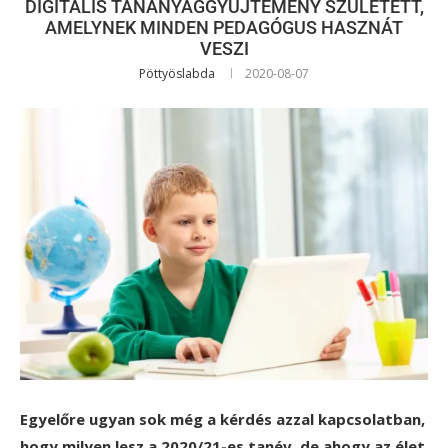
DIGITÁLIS TANANYAGGYŰJTEMÉNY SZÜLETETT,
AMELYNEK MINDEN PEDAGÓGUS HASZNÁT
VESZI
Pöttyöslabda
2020-08-07
Egyelőre ugyan sok még a kérdés azzal kapcsolatban,
hogy milyen lesz a 2020/21-es tanév, de ahogy az élet