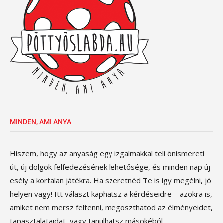
MINDEN, AMI ANYA
Hiszem, hogy az anyaság egy izgalmakkal teli önismereti
út, új dolgok felfedezésének lehetősége, és minden nap új
esély a kortalan játékra. Ha szeretnéd Te is így megélni, jó
helyen vagy! Itt választ kaphatsz a kérdéseidre – azokra is,
amiket nem mersz feltenni, megoszthatod az élményeidet,
tapasztalataidat, vagy tanulhatsz másokéból.