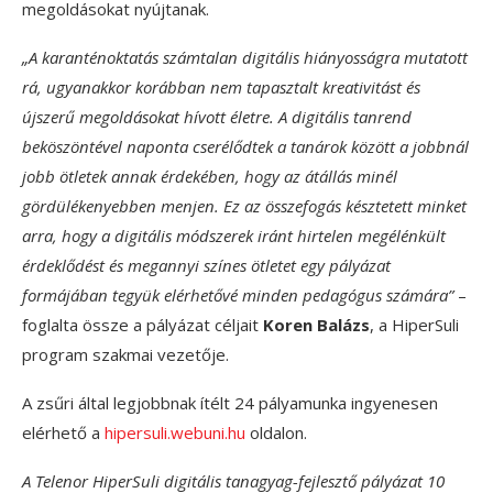
megoldásokat nyújtanak.
„A karanténoktatás számtalan digitális hiányosságra mutatott
rá, ugyanakkor korábban nem tapasztalt kreativitást és
újszerű megoldásokat hívott életre. A digitális tanrend
beköszöntével
naponta cserélődtek a tanárok között a jobbnál
jobb ötletek annak érdekében, hogy az átállás minél
gördülékenyebben menjen. Ez az összefogás késztetett minket
arra, hogy a digitális módszerek iránt hirtelen megélénkült
érdeklődést és megannyi színes ötletet egy pályázat
formájában tegyük elérhetővé minden pedagógus számára”
–
foglalta össze a pályázat céljait
Koren Balázs
, a HiperSuli
program szakmai vezetője.
A zsűri által legjobbnak ítélt 24 pályamunka ingyenesen
elérhető a
hipersuli.webuni.hu
oldalon.
A Telenor HiperSuli digitális tanagyag-fejlesztő pályázat 10