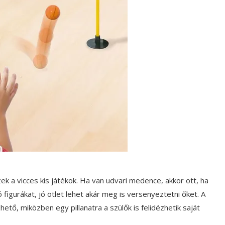
k a vicces kis játékok. Ha van udvari medence, akkor ott, ha
ó figurákat, jó ötlet lehet akár meg is versenyeztetni őket. A
tő, miközben egy pillanatra a szülők is felidézhetik saját