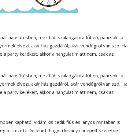
inál: napsütésben, mezítláb szaladgálni a fűben, pancsolni a
yermek élvezi, akár házigazdáról, akár vendégről van szó. Ha
 party kellékeit, akkor a hangulat miatt nem, csak az
inál: napsütésben, mezítláb szaladgálni a fűben, pancsolni a
yermek élvezi, akár házigazdáról, akár vendégről van szó. Ha
 party kellékeit, akkor a hangulat miatt nem, csak az
mbben kapható, vidám kis cetlik fiús és lányos mintában is
ég a címzett. De lehet, hogy a kislány ünnepelt szeretne