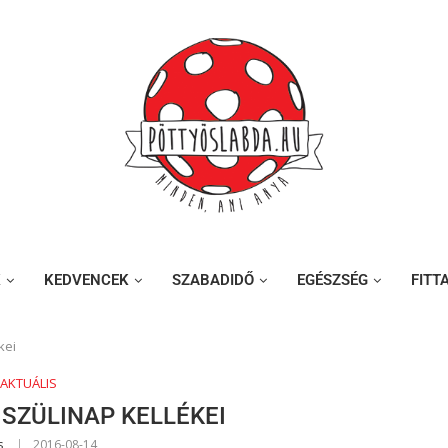
K
KEDVENCEK
SZABADIDŐ
EGÉSZSÉG
FITT
kei
AKTUÁLIS
 SZÜLINAP KELLÉKEI
s
2016-08-14