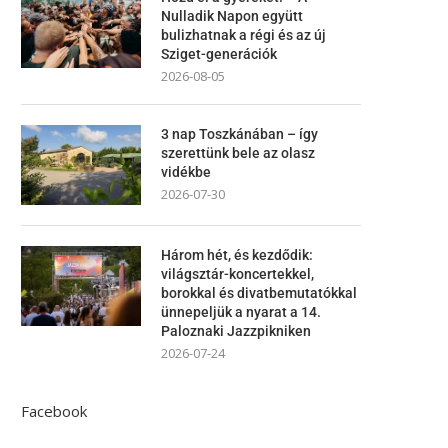
Nulladik Napon együtt
bulizhatnak a régi és az új
Sziget-generációk
2026-08-05
3 nap Toszkánában – így
szerettünk bele az olasz
vidékbe
2026-07-30
Három hét, és kezdődik:
világsztár-koncertekkel,
borokkal és divatbemutatókkal
ünnepeljük a nyarat a 14.
Paloznaki Jazzpikniken
2026-07-24
Facebook