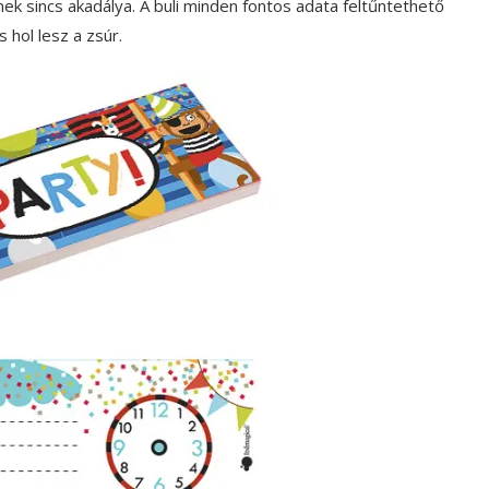
ek sincs akadálya. A buli minden fontos adata feltűntethető
és hol lesz a zsúr.