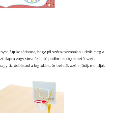
re fújt kosárlabda, hogy jól szórakozzanak a lurkók: elég a
ztallapra vagy sima felületű padlóra is rögzíthető szett
vagy tíz dobásból a legtöbbször betalál, azé a fődíj, mondjuk