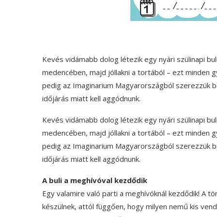
Kevés vidámabb dolog létezik egy nyári szülinapi bul
medencében, majd jóllakni a tortából – ezt minden g
pedig az Imaginarium Magyarországból szerezzük be a
időjárás miatt kell aggódnunk.
Kevés vidámabb dolog létezik egy nyári szülinapi bul
medencében, majd jóllakni a tortából – ezt minden g
pedig az Imaginarium Magyarországból szerezzük be a
időjárás miatt kell aggódnunk.
A buli a meghívóval kezdődik
Egy valamire való parti a meghívóknál kezdődik! A tö
készülnek, attól függően, hogy milyen nemű kis vend