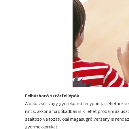
Felhúzható sztárfellépők
A babazsúr vagy gyerekparti fénypontjai lehetnek eze
nincs, akkor a fürdőkádban is ki lehet próbálni az úsz
szaltózó változatukkal magasugró verseny is rendezhe
gyermekkorukat.