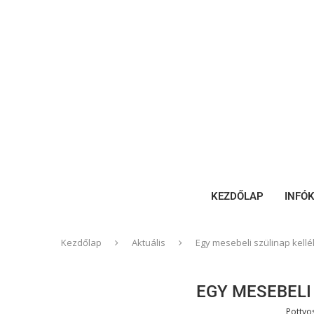
KEZDŐLAP
INFÓ
Kezdőlap
Aktuális
Egy mesebeli szülinap kellé
EGY MESEBELI
Pottyo