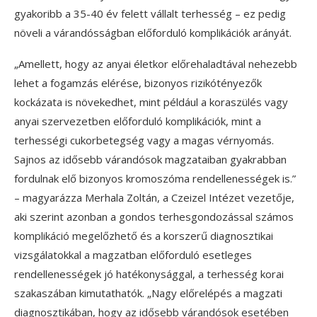
gyakoribb a 35-40 év felett vállalt terhesség – ez pedig
növeli a várandósságban előforduló komplikációk arányát.
„Amellett, hogy az anyai életkor előrehaladtával nehezebb
lehet a fogamzás elérése, bizonyos rizikótényezők
kockázata is növekedhet, mint például a koraszülés vagy
anyai szervezetben előforduló komplikációk, mint a
terhességi cukorbetegség vagy a magas vérnyomás.
Sajnos az idősebb várandósok magzataiban gyakrabban
fordulnak elő bizonyos kromoszóma rendellenességek is.”
– magyarázza Merhala Zoltán, a Czeizel Intézet vezetője,
aki szerint azonban a gondos terhesgondozással számos
komplikáció megelőzhető és a korszerű diagnosztikai
vizsgálatokkal a magzatban előforduló esetleges
rendellenességek jó hatékonysággal, a terhesség korai
szakaszában kimutathatók. „Nagy előrelépés a magzati
diagnosztikában, hogy az idősebb várandósok esetében