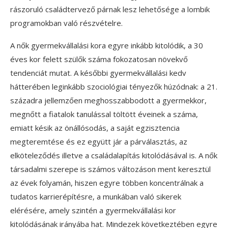
rászoruló családtervező párnak lesz lehetősége a lombik
programokban való részvételre.
A nők gyermekvállalási kora egyre inkább kitolódik, a 30
éves kor felett szülők száma fokozatosan növekvő
tendenciát mutat. A későbbi gyermekvállalási kedv
hátterében leginkább szociológiai tényezők húzódnak: a 21.
századra jellemzően meghosszabbodott a gyermekkor,
megnőtt a fiatalok tanulással töltött éveinek a száma,
emiatt késik az önállósodás, a saját egzisztencia
megteremtése és ez együtt jár a párválasztás, az
elköteleződés illetve a családalapítás kitolódásával is. A nők
társadalmi szerepe is számos változáson ment keresztül
az évek folyamán, hiszen egyre többen koncentrálnak a
tudatos karrierépítésre, a munkában való sikerek
elérésére, amely szintén a gyermekvállalási kor
kitolódásának irányába hat. Mindezek következtében egyre