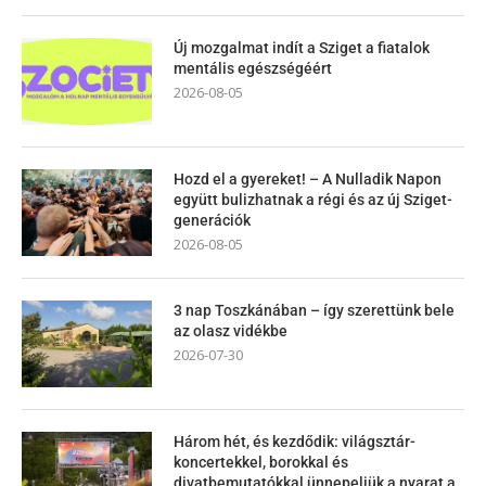
Új mozgalmat indít a Sziget a fiatalok
mentális egészségéért
2026-08-05
Hozd el a gyereket! – A Nulladik Napon
együtt bulizhatnak a régi és az új Sziget-
generációk
2026-08-05
3 nap Toszkánában – így szerettünk bele
az olasz vidékbe
2026-07-30
Három hét, és kezdődik: világsztár-
koncertekkel, borokkal és
divatbemutatókkal ünnepeljük a nyarat a