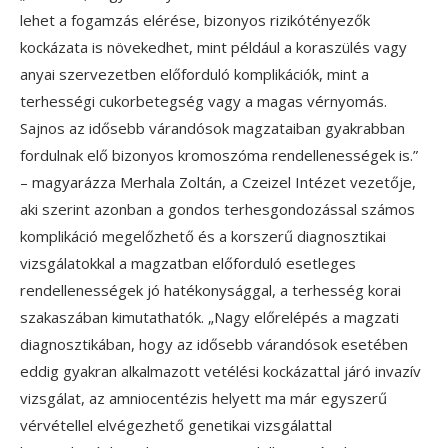
lehet a fogamzás elérése, bizonyos rizikótényezők
kockázata is növekedhet, mint például a koraszülés vagy
anyai szervezetben előforduló komplikációk, mint a
terhességi cukorbetegség vagy a magas vérnyomás.
Sajnos az idősebb várandósok magzataiban gyakrabban
fordulnak elő bizonyos kromoszóma rendellenességek is.”
– magyarázza Merhala Zoltán, a Czeizel Intézet vezetője,
aki szerint azonban a gondos terhesgondozással számos
komplikáció megelőzhető és a korszerű diagnosztikai
vizsgálatokkal a magzatban előforduló esetleges
rendellenességek jó hatékonysággal, a terhesség korai
szakaszában kimutathatók. „Nagy előrelépés a magzati
diagnosztikában, hogy az idősebb várandósok esetében
eddig gyakran alkalmazott vetélési kockázattal járó invazív
vizsgálat, az amniocentézis helyett ma már egyszerű
vérvétellel elvégezhető genetikai vizsgálattal