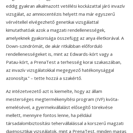
eddig gyakran alkalmazott vetélési kockázattal járó invazív
vizsgálat, az amniocentézis helyett ma már egyszerű
vérvétellel elvégezhető genetikai vizsgálattal
kimutathatóak azok a magzati rendellenességek,
amelyeknek gyakorisága összefügg az anya életkorával. A
Down-szindrómát, de akár ritkábban előforduló
rendellenességeket is, mint az Edwards-kórt vagy a
Patau-kórt, a PrenaTest a terhesség korai szakaszában,
az invazív vizsgálatokkal megegyező hatékonysággal
azonosítja.” – tette hozzá a szakértő.
Az intézetvezető azt is kiemelte, hogy az állam
mesterséges megtermékenyítési program (IVF) kvóta-
emelésével, a gyermekvállalást elősegítő törekvése
mellett, mennyire fontos lenne, ha például
társadalombiztosítási tehervállalással a korszerű magzati
diagnosztikai vizsgálatok, mint a PrenaTest, minden magas