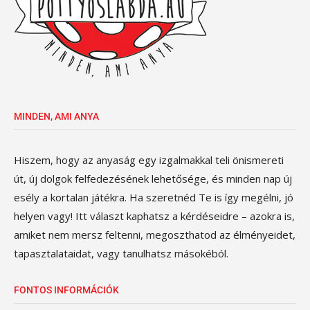
MINDEN, AMI ANYA
Hiszem, hogy az anyaság egy izgalmakkal teli önismereti
út, új dolgok felfedezésének lehetősége, és minden nap új
esély a kortalan játékra. Ha szeretnéd Te is így megélni, jó
helyen vagy! Itt választ kaphatsz a kérdéseidre – azokra is,
amiket nem mersz feltenni, megoszthatod az élményeidet,
tapasztalataidat, vagy tanulhatsz másokéból.
FONTOS INFORMÁCIÓK