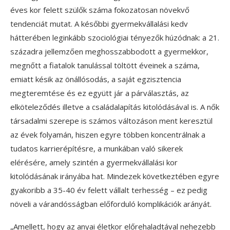
éves kor felett szülők száma fokozatosan növekvő
tendenciát mutat. A későbbi gyermekvállalási kedv
hátterében leginkább szociológiai tényezők húzódnak: a 21.
századra jellemzően meghosszabbodott a gyermekkor,
megnőtt a fiatalok tanulással töltött éveinek a száma,
emiatt késik az önállósodás, a saját egzisztencia
megteremtése és ez együtt jár a párválasztás, az
elköteleződés illetve a családalapítás kitolódásával is. A nők
társadalmi szerepe is számos változáson ment keresztül
az évek folyamán, hiszen egyre többen koncentrálnak a
tudatos karrierépítésre, a munkában való sikerek
elérésére, amely szintén a gyermekvállalási kor
kitolódásának irányába hat. Mindezek következtében egyre
gyakoribb a 35-40 év felett vállalt terhesség – ez pedig
növeli a várandósságban előforduló komplikációk arányát.
„Amellett, hogy az anyai életkor előrehaladtával nehezebb