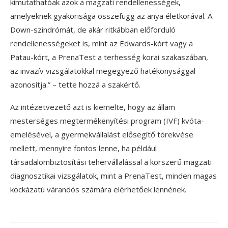
kimutathatóak azok a magzati rendellenességek,
amelyeknek gyakorisága összefügg az anya életkorával. A
Down-szindrómát, de akár ritkábban előforduló
rendellenességeket is, mint az Edwards-kórt vagy a
Patau-kórt, a PrenaTest a terhesség korai szakaszában,
az invazív vizsgálatokkal megegyező hatékonysággal
azonosítja.” – tette hozzá a szakértő.
Az intézetvezető azt is kiemelte, hogy az állam
mesterséges megtermékenyítési program (IVF) kvóta-
emelésével, a gyermekvállalást elősegítő törekvése
mellett, mennyire fontos lenne, ha például
társadalombiztosítási tehervállalással a korszerű magzati
diagnosztikai vizsgálatok, mint a PrenaTest, minden magas
kockázatú várandós számára elérhetőek lennének.