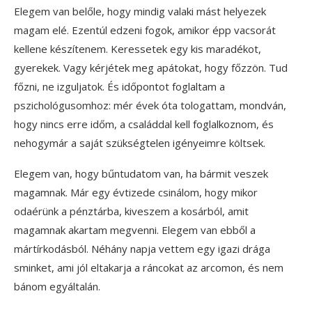
Elegem van belőle, hogy mindig valaki mást helyezek
magam elé. Ezentúl edzeni fogok, amikor épp vacsorát
kellene készítenem. Keressetek egy kis maradékot,
gyerekek. Vagy kérjétek meg apátokat, hogy főzzön. Tud
főzni, ne izguljatok. És időpontot foglaltam a
pszichológusomhoz: mér évek óta tologattam, mondván,
hogy nincs erre időm, a családdal kell foglalkoznom, és
nehogymár a saját szükségtelen igényeimre költsek.
Elegem van, hogy bűntudatom van, ha bármit veszek
magamnak. Már egy évtizede csinálom, hogy mikor
odaérünk a pénztárba, kiveszem a kosárból, amit
magamnak akartam megvenni. Elegem van ebből a
mártírkodásból. Néhány napja vettem egy igazi drága
sminket, ami jól eltakarja a ráncokat az arcomon, és nem
bánom egyáltalán.