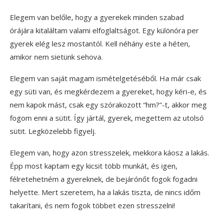
Elegem van belőle, hogy a gyerekek minden szabad
órájára kitaláltam valami elfoglaltságot. Egy különóra per
gyerek elég lesz mostantól. Kell néhány este a héten,
amikor nem sietünk sehova.
Elegem van saját magam ismételgetéséből. Ha már csak
egy süti van, és megkérdezem a gyereket, hogy kéri-e, és
nem kapok mást, csak egy szórakozott “hm?”-t, akkor meg
fogom enni a sütit. Így jártál, gyerek, megettem az utolsó
sütit. Legközelebb figyelj.
Elegem van, hogy azon stresszelek, mekkora káosz a lakás.
Épp most kaptam egy kicsit több munkát, és igen,
félretehetném a gyereknek, de bejárónőt fogok fogadni
helyette. Mert szeretem, ha a lakás tiszta, de nincs időm
takarítani, és nem fogok többet ezen stresszelni!