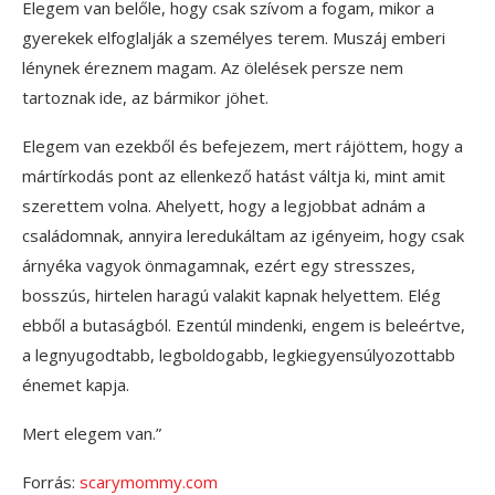
Elegem van belőle, hogy csak szívom a fogam, mikor a
gyerekek elfoglalják a személyes terem. Muszáj emberi
lénynek éreznem magam. Az ölelések persze nem
tartoznak ide, az bármikor jöhet.
Elegem van ezekből és befejezem, mert rájöttem, hogy a
mártírkodás pont az ellenkező hatást váltja ki, mint amit
szerettem volna. Ahelyett, hogy a legjobbat adnám a
családomnak, annyira leredukáltam az igényeim, hogy csak
árnyéka vagyok önmagamnak, ezért egy stresszes,
bosszús, hirtelen haragú valakit kapnak helyettem. Elég
ebből a butaságból. Ezentúl mindenki, engem is beleértve,
a legnyugodtabb, legboldogabb, legkiegyensúlyozottabb
énemet kapja.
Mert elegem van.”
Forrás:
scarymommy.com