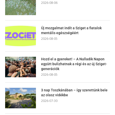
2026-08-06
Új mozgalmat indít a Sziget a fiatalok
mentális egészségéért
2026-08-05
Hozd el a gyereket! – A Nulladik Napon
együtt bulizhatnak a régi és az új Sziget-
generációk
2026-08-05
3 nap Toszkánában – így szerettünk bele
az olasz vidékbe
2026-07-30