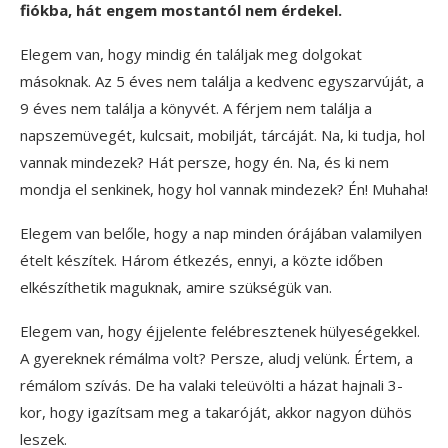
fiókba, hát engem mostantól nem érdekel.
Elegem van, hogy mindig én találjak meg dolgokat
másoknak. Az 5 éves nem találja a kedvenc egyszarvúját, a
9 éves nem találja a könyvét. A férjem nem találja a
napszemüvegét, kulcsait, mobilját, tárcáját. Na, ki tudja, hol
vannak mindezek? Hát persze, hogy én. Na, és ki nem
mondja el senkinek, hogy hol vannak mindezek? Én! Muhaha!
Elegem van belőle, hogy a nap minden órájában valamilyen
ételt készítek. Három étkezés, ennyi, a közte időben
elkészíthetik maguknak, amire szükségük van.
Elegem van, hogy éjjelente felébresztenek hülyeségekkel.
A gyereknek rémálma volt? Persze, aludj velünk. Értem, a
rémálom szívás. De ha valaki teleüvölti a házat hajnali 3-
kor, hogy igazítsam meg a takaróját, akkor nagyon dühös
leszek.