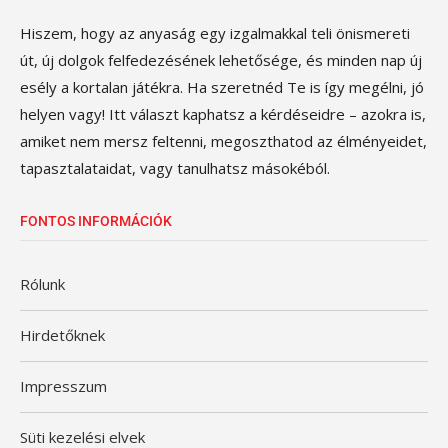
Hiszem, hogy az anyaság egy izgalmakkal teli önismereti
út, új dolgok felfedezésének lehetősége, és minden nap új
esély a kortalan játékra. Ha szeretnéd Te is így megélni, jó
helyen vagy! Itt választ kaphatsz a kérdéseidre – azokra is,
amiket nem mersz feltenni, megoszthatod az élményeidet,
tapasztalataidat, vagy tanulhatsz másokéból.
FONTOS INFORMÁCIÓK
Rólunk
Hirdetőknek
Impresszum
Süti kezelési elvek