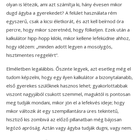
olyan is létezik, ami azt számítja ki, hány évesen mikor
dugd ágyba a gyerekedet? A felület használata rém
egyszerű, csak a kicsi életkorát, és azt kell beírnod óra
percre, hogy mikor szeretnéd, hogy fölkeljen. Ezek után a
kalkulátor hipp-hopp kilöki, mikor kellene lefeküdnie ahhoz,
hogy idézem: „minden adott legyen a mosolygós,
hisztimentes reggelért”.
Elméletben legalábbis. Őszinte legyek, azt esetleg még el
tudom képzelni, hogy egy ilyen kalkulátor a bizonytalanabb,
első gyerekes szülőknek hasznos lehet; gyakorlottabbak
viszont nagyjából csukott szemmel, maguktól is pontosan
meg tudják mondani, mikor jön el a lefekvés ideje; hogy
mikor változik át egy szempillantásra üres tekintetű,
hisztiző kis zombivá az előző pillanatban még bájosan
legózó apróság. Aztán vagy ágyba tudják dugni, vagy nem.