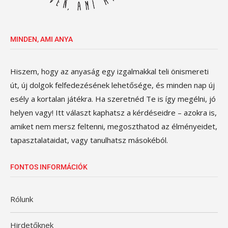
MINDEN, AMI ANYA
Hiszem, hogy az anyaság egy izgalmakkal teli önismereti
út, új dolgok felfedezésének lehetősége, és minden nap új
esély a kortalan játékra. Ha szeretnéd Te is így megélni, jó
helyen vagy! Itt választ kaphatsz a kérdéseidre – azokra is,
amiket nem mersz feltenni, megoszthatod az élményeidet,
tapasztalataidat, vagy tanulhatsz másokéból.
FONTOS INFORMÁCIÓK
Rólunk
Hirdetőknek