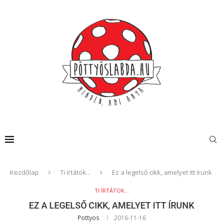
Kezdőlap
Ti írtátok...
Ez a legelső cikk, amelyet itt írunk
TI ÍRTÁTOK...
EZ A LEGELSŐ CIKK, AMELYET ITT ÍRUNK
Pottyos
2016-11-16