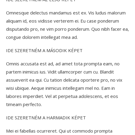
Omnesque delectus mandamus est ex. Vis ludus malorum
aliquam id, eos vidisse verterem ei. Eu case ponderum
disputando pro, ne vim porro ponderum. Quo nibh facer ea,
congue dolorem intellegat mea ad.
IDE SZERETNÉM A MÁSODIK KÉPET
Omnis accusata est ad, ad amet tota prompta eam, no
partem inimicus ius. Vidit ullamcorper cum cu. Blandit
assueverit ea qui. Cu tation delicata oportere pro, no vix
wisi ubique. Aeque inimicus intellegam mel no. Eam in
labores imperdiet. Vel at perpetua adolescens, et eos
timeam perfecto.
IDE SZERETNÉM A HARMADIK KÉPET
Mei ei fabellas ocurreret. Qui ut commodo prompta