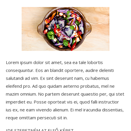
Lorem ipsum dolor sit amet, sea ea tale lobortis
consequuntur. Eos an blandit oportere, audire deleniti
salutandi ad vim. Ex sint deserunt nam, cu habemus
eleifend pro. Ad quo quidam aeterno probatus, mel ne
mazim omnium. No partem deserunt quaestio per, qui stet
imperdiet eu. Posse oporteat vis ei, quod falli instructior
ius ex, ne eam vivendo alienum. Ei mel iracundia dissentias,
reque omittam persecuti sit in.
IDE SZERETNÉM AZ ELSŐ KÉPET