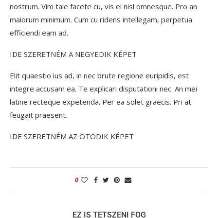
nostrum. Vim tale facete cu, vis ei nisl omnesque. Pro an
maiorum minimum. Cum cu ridens intellegam, perpetua
efficiendi eam ad.
IDE SZERETNÉM A NEGYEDIK KÉPET
Elit quaestio ius ad, in nec brute regione euripidis, est
integre accusam ea. Te explicari disputationi nec. An mei
latine recteque expetenda. Per ea solet graecis. Pri at
feugait praesent.
IDE SZERETNÉM AZ ÖTÖDIK KÉPET
0
EZ IS TETSZENI FOG