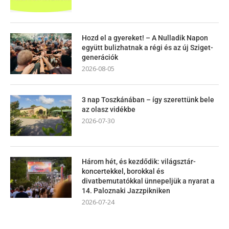
Hozd el a gyereket! – A Nulladik Napon
együtt bulizhatnak a régi és az új Sziget-
generációk
2026-08-05
3 nap Toszkánában – így szerettünk bele
az olasz vidékbe
2026-07-30
Három hét, és kezdődik: világsztár-
koncertekkel, borokkal és
divatbemutatókkal ünnepeljük a nyarat a
14. Paloznaki Jazzpikniken
2026-07-24