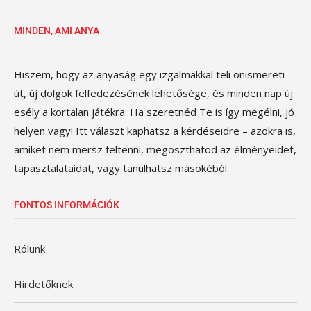
MINDEN, AMI ANYA
Hiszem, hogy az anyaság egy izgalmakkal teli önismereti
út, új dolgok felfedezésének lehetősége, és minden nap új
esély a kortalan játékra. Ha szeretnéd Te is így megélni, jó
helyen vagy! Itt választ kaphatsz a kérdéseidre – azokra is,
amiket nem mersz feltenni, megoszthatod az élményeidet,
tapasztalataidat, vagy tanulhatsz másokéból.
FONTOS INFORMÁCIÓK
Rólunk
Hirdetőknek