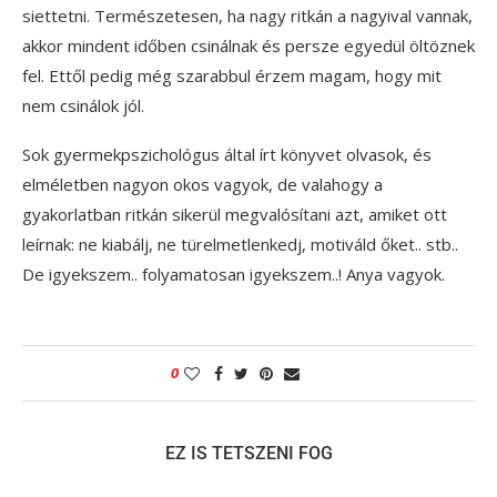
siettetni. Természetesen, ha nagy ritkán a nagyival vannak,
akkor mindent időben csinálnak és persze egyedül öltöznek
fel. Ettől pedig még szarabbul érzem magam, hogy mit
nem csinálok jól.
Sok gyermekpszichológus által írt könyvet olvasok, és
elméletben nagyon okos vagyok, de valahogy a
gyakorlatban ritkán sikerül megvalósítani azt, amiket ott
leírnak: ne kiabálj, ne türelmetlenkedj, motiváld őket.. stb..
De igyekszem.. folyamatosan igyekszem..! Anya vagyok.
0
EZ IS TETSZENI FOG