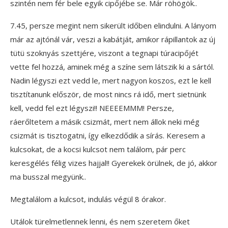
szintén nem fér bele egyik cipőjébe se. Már röhögök..
7.45, persze megint nem sikerült időben elindulni. A lányom
már az ajtónál vár, veszi a kabátját, amikor rápillantok az új
tütü szoknyás szettjére, viszont a tegnapi túracipőjét
vette fel hozzá, aminek még a színe sem látszik ki a sártól.
Nadin légyszi ezt vedd le, mert nagyon koszos, ezt le kell
tisztítanunk először, de most nincs rá idő, mert sietnünk
kell, vedd fel ezt légyszi!! NEEEEMMM! Persze,
ráerőltetem a másik csizmát, mert nem állok neki még
csizmát is tisztogatni, így elkezdődik a sírás. Keresem a
kulcsokat, de a kocsi kulcsot nem találom, pár perc
keresgélés félig vizes hajjal!! Gyerekek örülnek, de jó, akkor
ma busszal megyünk..
Megtalálom a kulcsot, indulás végül 8 órakor.
Utálok türelmetlennek lenni, és nem szeretem őket