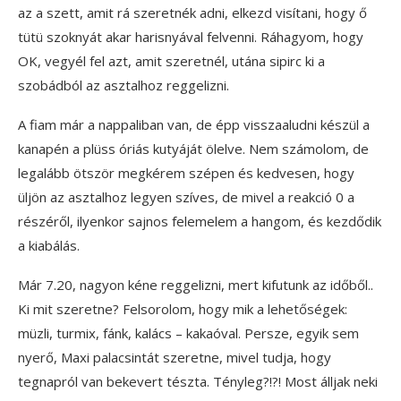
az a szett, amit rá szeretnék adni, elkezd visítani, hogy ő
tütü szoknyát akar harisnyával felvenni. Ráhagyom, hogy
OK, vegyél fel azt, amit szeretnél, utána sipirc ki a
szobádból az asztalhoz reggelizni.
A fiam már a nappaliban van, de épp visszaaludni készül a
kanapén a plüss óriás kutyáját ölelve. Nem számolom, de
legalább ötször megkérem szépen és kedvesen, hogy
üljön az asztalhoz legyen szíves, de mivel a reakció 0 a
részéről, ilyenkor sajnos felemelem a hangom, és kezdődik
a kiabálás.
Már 7.20, nagyon kéne reggelizni, mert kifutunk az időből..
Ki mit szeretne? Felsorolom, hogy mik a lehetőségek:
müzli, turmix, fánk, kalács – kakaóval. Persze, egyik sem
nyerő, Maxi palacsintát szeretne, mivel tudja, hogy
tegnapról van bekevert tészta. Tényleg?!?! Most álljak neki