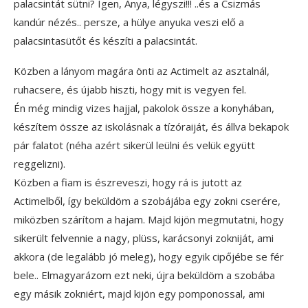
palacsintát sütni? Igen, Anya, légyszi!!! ..és a Csizmás
kandúr nézés.. persze, a hülye anyuka veszi elő a
palacsintasütőt és készíti a palacsintát.
Közben a lányom magára önti az Actimelt az asztalnál,
ruhacsere, és újabb hiszti, hogy mit is vegyen fel.
Én még mindig vizes hajjal, pakolok össze a konyhában,
készítem össze az iskolásnak a tízóraiját, és állva bekapok
pár falatot (néha azért sikerül leülni és velük együtt
reggelizni).
Közben a fiam is észreveszi, hogy rá is jutott az
Actimelből, így beküldöm a szobájába egy zokni cserére,
miközben szárítom a hajam. Majd kijön megmutatni, hogy
sikerült felvennie a nagy, plüss, karácsonyi zokniját, ami
akkora (de legalább jó meleg), hogy egyik cipőjébe se fér
bele.. Elmagyarázom ezt neki, újra beküldöm a szobába
egy másik zokniért, majd kijön egy pomponossal, ami