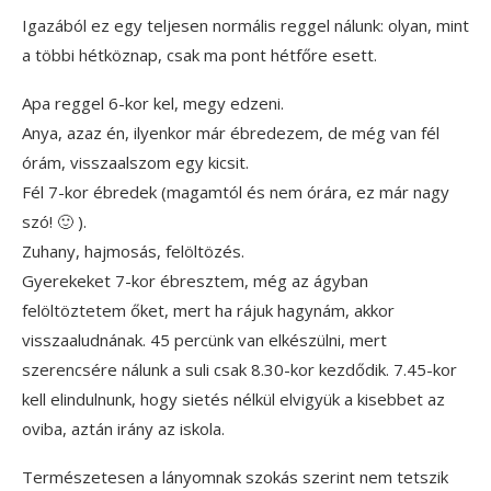
Igazából ez egy teljesen normális reggel nálunk: olyan, mint
a többi hétköznap, csak ma pont hétfőre esett.
Apa reggel 6-kor kel, megy edzeni.
Anya, azaz én, ilyenkor már ébredezem, de még van fél
órám, visszaalszom egy kicsit.
Fél 7-kor ébredek (magamtól és nem órára, ez már nagy
szó! 🙂 ).
Zuhany, hajmosás, felöltözés.
Gyerekeket 7-kor ébresztem, még az ágyban
felöltöztetem őket, mert ha rájuk hagynám, akkor
visszaaludnának. 45 percünk van elkészülni, mert
szerencsére nálunk a suli csak 8.30-kor kezdődik. 7.45-kor
kell elindulnunk, hogy sietés nélkül elvigyük a kisebbet az
oviba, aztán irány az iskola.
Természetesen a lányomnak szokás szerint nem tetszik