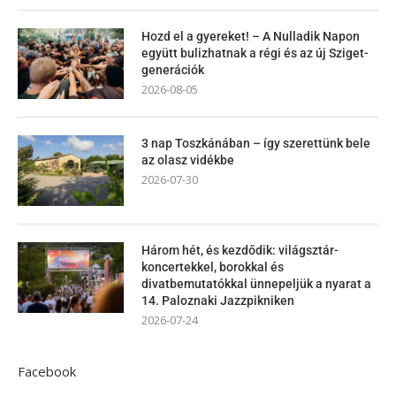
Hozd el a gyereket! – A Nulladik Napon
együtt bulizhatnak a régi és az új Sziget-
generációk
2026-08-05
3 nap Toszkánában – így szerettünk bele
az olasz vidékbe
2026-07-30
Három hét, és kezdődik: világsztár-
koncertekkel, borokkal és
divatbemutatókkal ünnepeljük a nyarat a
14. Paloznaki Jazzpikniken
2026-07-24
Facebook