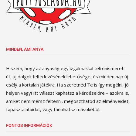
MINDEN, AMI ANYA
Hiszem, hogy az anyaság egy izgalmakkal teli önismereti
út, új dolgok felfedezésének lehetősége, és minden nap új
esély a kortalan játékra. Ha szeretnéd Te is így megélni, jó
helyen vagy! Itt választ kaphatsz a kérdéseidre – azokra is,
amiket nem mersz feltenni, megoszthatod az élményeidet,
tapasztalataidat, vagy tanulhatsz másokéból.
FONTOS INFORMÁCIÓK