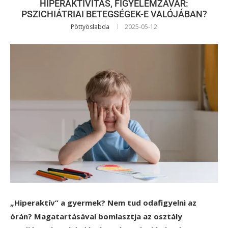
HIPERAKTIVITÁS, FIGYELEMZAVAR:
PSZICHIÁTRIAI BETEGSÉGEK-E VALÓJÁBAN?
Pöttyöslabda
2025-05-12
„Hiperaktív” a gyermek? Nem tud odafigyelni az
órán? Magatartásával bomlasztja az osztály