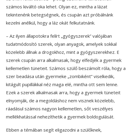
számos kiváltó oka lehet. Olyan ez, mintha a lázat
tekintenénk betegségnek, és csupán azt próbálnánk
kezelni anélkül, hogy a láz okát felkutatnánk.
– Az ilyen állapotokra felírt „gyógyszerek” valójában
tudatmódosító szerek, olyan anyagok, amelyek sokkal
közelebb állnak a drogokhoz, mint a gyógyszerekhez. E
szerek csupán arra alkalmasak, hogy elfedjék a gyermek
kellemetlen tüneteit. Számos szülő beszámolt róla, hogy a
szer beadása után gyermeke „zombiként” viselkedik,
kitágult pupillákkal néz maga elé, mintha ott sem lenne.
Ezek a szerek alkalmasak arra, hogy a gyermek tüneteit
elnyomják, de a megoldáshoz nem visznek közelebb,
ráadásul számos nagyon kellemetlen, sőt veszélyes
mellékhatással nehezíthetik a gyermek boldogulását.
Ebben a témában segít eligazodni a szülőknek,