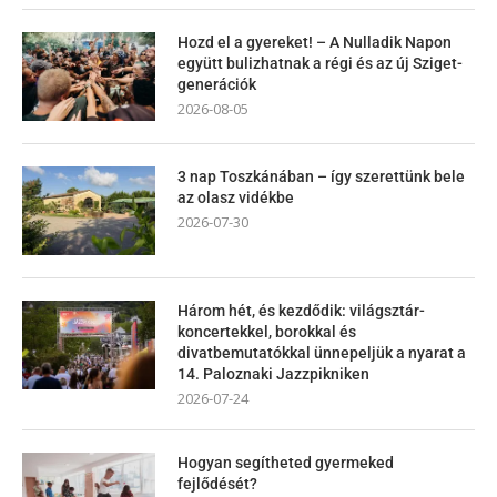
Hozd el a gyereket! – A Nulladik Napon
együtt bulizhatnak a régi és az új Sziget-
generációk
2026-08-05
3 nap Toszkánában – így szerettünk bele
az olasz vidékbe
2026-07-30
Három hét, és kezdődik: világsztár-
koncertekkel, borokkal és
divatbemutatókkal ünnepeljük a nyarat a
14. Paloznaki Jazzpikniken
2026-07-24
Hogyan segítheted gyermeked
fejlődését?