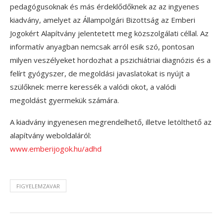
pedagógusoknak és más érdeklődőknek az az ingyenes
kiadvány, amelyet az Állampolgári Bizottság az Emberi
Jogokért Alapítvány jelentetett meg közszolgálati céllal. Az
informatív anyagban nemcsak arról esik szó, pontosan
milyen veszélyeket hordozhat a pszichiátriai diagnózis és a
felírt gyógyszer, de megoldási javaslatokat is nyújt a
szülőknek: merre keressék a valódi okot, a valódi
megoldást gyermekük számára.
A kiadvány ingyenesen megrendelhető, illetve letölthető az
alapítvány weboldaláról:
www.emberijogok.hu/adhd
FIGYELEMZAVAR