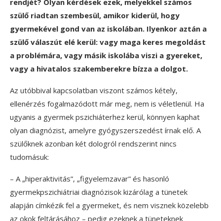
rendjét? Olyan kérdések ezek, melyekkel számos
szülő riadtan szembesül, amikor kiderül, hogy
gyermekével gond van az iskolában. Ilyenkor aztán a
szülő válaszút elé kerül: vagy maga keres megoldást
a problémára, vagy másik iskolába viszi a gyereket,
vagy a hivatalos szakemberekre bízza a dolgot.
Az utóbbival kapcsolatban viszont számos kétely,
ellenérzés fogalmazódott már meg, nem is véletlenül. Ha
ugyanis a gyermek pszichiáterhez kerül, könnyen kaphat
olyan diagnózist, amelyre gyógyszerszedést írnak elő. A
szülőknek azonban két dologról rendszerint nincs
tudomásuk:
– A „hiperaktivitás”, „figyelemzavar” és hasonló
gyermekpszichiátriai diagnózisok kizárólag a tünetek
alapján címkézik fel a gyermeket, és nem visznek közelebb
az okok feltárásához – pedig ezeknek a tüneteknek