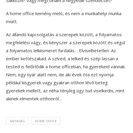
Sakkozni? Vagy megcsinálni a negyedik szendvicset?
A home office kemény meló, és nem a munkahelyi munka
miatt.
Az állandó kapcsolgatás a szerepek között, a folyamatos
megfelelési vágy, és kényszer a szerepek között és végül
a folyamatos lelkiismeret furdalás… Elviselhetetlen. Az
ember kettészakad. A szíved, a lelked és szép lassan a
tested is felőrlődik a home officeban, ha gyerekeid vannak.
Nem, egy nyár alatt nem, de aki évek óta ezt nyomja
például kisgyerek vagy gyakran otthon lévő beteg
gyerekek mellett, az néha tényleg úgy tud viselkedni, mint
akinek elmentek otthonról…
ANYASÁG
HOME OFFICE