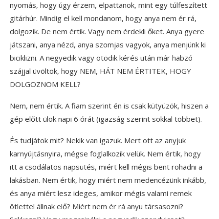
nyomás, hogy úgy érzem, elpattanok, mint egy túlfeszített
gitárhúr. Mindig el kell mondanom, hogy anya nem ér rá,
dolgozik. De nem értik. Vagy nem érdekli őket. Anya gyere
játszani, anya nézd, anya szomjas vagyok, anya menjünk ki
biciklizni. A negyedik vagy ötödik kérés után már habzó
szájjal üvöltök, hogy NEM, HÁT NEM ÉRTITEK, HOGY
DOLGOZNOM KELL?
Nem, nem értik. A fiam szerint én is csak kütyüzök, hiszen a
gép előtt ülök napi 6 órát (igazság szerint sokkal többet).
És tudjátok mit? Nekik van igazuk. Mert ott az anyjuk
karnyújtásnyira, mégse foglalkozik velük. Nem értik, hogy
itt a csodálatos napsütés, miért kell mégis bent rohadni a
lakásban. Nem értik, hogy miért nem medencézünk inkább,
és anya miért lesz ideges, amikor mégis valami remek
ötlettel állnak elő? Miért nem ér rá anyu társasozni?