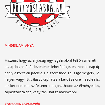
MINDEN, AMI ANYA
Hiszem, hogy az anyaság egy izgalmakkal teli önismereti
út, új dolgok felfedezésének lehetősége, és minden nap új
esély a kortalan játékra. Ha szeretnéd Te is így megélni, jó
helyen vagy! Itt választ kaphatsz a kérdéseidre – azokra is,
amiket nem mersz feltenni, megoszthatod az élményeidet,
tapasztalataidat, vagy tanulhatsz másokéból.
FONTOS INFORMÁCIÓK