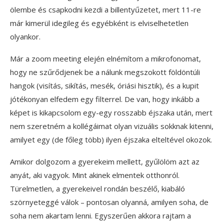
ölembe és csapkodni kezdi a billentyűzetet, mert 11-re
már kimerül idegileg és egyébként is elviselhetetlen
olyankor.
Már a zoom meeting elején elnémítom a mikrofonomat,
hogy ne szűrődjenek be a nálunk megszokott földöntúli
hangok (visítás, sikítás, mesék, óriási hisztik), és a kupit
jótékonyan elfedem egy filterrel. De van, hogy inkább a
képet is kikapcsolom egy-egy rosszabb éjszaka után, mert
nem szeretném a kollégáimat olyan vizuális sokknak kitenni,
amilyet egy (de főleg több) ilyen éjszaka elteltével okozok.
Amikor dolgozom a gyerekeim mellett, gyűlölöm azt az
anyát, aki vagyok. Mint akinek elmentek otthonról.
Türelmetlen, a gyerekeivel rondán beszélő, kiabáló
szörnyeteggé válok – pontosan olyanná, amilyen soha, de
soha nem akartam lenni. Egyszerűen akkora rajtam a