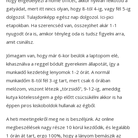
hogy engedélyezi a home officet, akkor nyilván felkötöd a
gatyádat, mert itt nincs olyan, hogy 8-tól 4-ig, vagy fél 5-ig
dolgozol. Tulajdonképp egész nap dolgozol. Ici-pici
etapokban. Ha szerencséd van, összejöhet akár 1-1
nyugodt óra is, amikor tényleg oda is tudsz figyelni arra,
amit csinálsz.
Jómagam van, hogy már 6-kor beülök a laptopom elé,
kihasználva a reggel bódult gyerekeim állapotát, így a
munkaidő kezdetéig lenyomok 1-2 órát. A normál
munkaidőm 8-tól fél 3-ig tart, mert csak 6 órában
melózom, viszont létezik „törzsidő”, 9-12-ig, ameddig
kutya kötelességem a gép előtt csücsükélni akkor is ha
éppen piros kiskoboldok hullanak az égből.
A heti meetingekről meg ne is beszéljünk. Az online
megbeszélések nagy része 10 körül kezdődik, és legalább
1 órán át tart, ergo 100%, hogy a lányom bemászik az