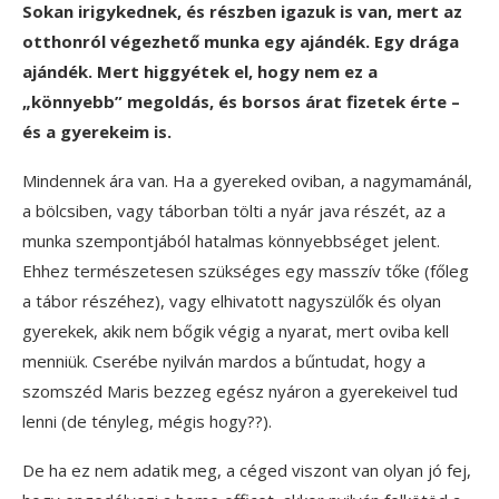
Sokan irigykednek, és részben igazuk is van, mert az
otthonról végezhető munka egy ajándék. Egy drága
ajándék. Mert higgyétek el, hogy nem ez a
„könnyebb” megoldás, és borsos árat fizetek érte –
és a gyerekeim is.
Mindennek ára van. Ha a gyereked oviban, a nagymamánál,
a bölcsiben, vagy táborban tölti a nyár java részét, az a
munka szempontjából hatalmas könnyebbséget jelent.
Ehhez természetesen szükséges egy masszív tőke (főleg
a tábor részéhez), vagy elhivatott nagyszülők és olyan
gyerekek, akik nem bőgik végig a nyarat, mert oviba kell
menniük. Cserébe nyilván mardos a bűntudat, hogy a
szomszéd Maris bezzeg egész nyáron a gyerekeivel tud
lenni (de tényleg, mégis hogy??).
De ha ez nem adatik meg, a céged viszont van olyan jó fej,