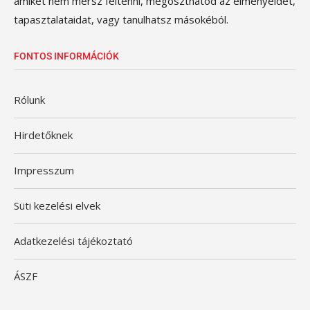
amiket nem mersz feltenni, megoszthatod az élményeidet,
tapasztalataidat, vagy tanulhatsz másokéból.
FONTOS INFORMÁCIÓK
Rólunk
Hirdetőknek
Impresszum
Süti kezelési elvek
Adatkezelési tájékoztató
ÁSZF