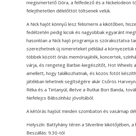
megismertető Dóra, a felfedező és a Nickelodeon tö
felejthetetlen délelőttöt töltsenek velük.
A Nick hajót könnyű lesz felismerni a kikötőben, his
fedélzetén pedig kicsik és nagyobbak egyaránt megta
hasonlóan a Nick hajó programja is szórakoztatva ta
szerezhetnek új ismereteket például a környezetük
többek között óriás memóriajáték, koncertek, színház
várja, és rengeteg Barbie-kiegészítőt, Hot Wheels a
amellett, hogy találkozhatnak, és közös fotót készít
játékban lehetnek segítségére akár Csőrös Harveyna
Réka és a Tintanyúl, illetve a Rutkai Bori Banda, to
Nefelejcs Bábszínház jóvoltából.
A kétórás hajóút minden szombaton és vasárnap délelő
Helyszín: Battyhány téren a Silverline kikötőjében, a
Beszállás: 9.30-tól