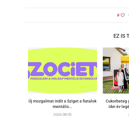
0
EZ IS
Új mozgalmat indít a Sziget a fiatalok
Cukorbeteg g
mentális...
idei év le
2026-08-05