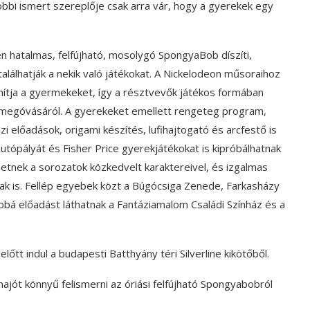
bbi ismert szereplője csak arra vár, hogy a gyerekek egy
zen hatalmas, felfújható, mosolygó SpongyaBob díszíti,
lálhatják a nekik való játékokat. A Nickelodeon műsoraihoz
nítja a gyermekeket, így a résztvevők játékos formában
 megóvásáról. A gyerekeket emellett rengeteg program,
i előadások, origami készítés, lufihajtogató és arcfestő is
utópályát és Fisher Price gyerekjátékokat is kipróbálhatnak
hetnek a sorozatok közkedvelt karaktereivel, és izgalmas
k is. Fellép egyebek közt a Búgócsiga Zenede, Farkasházy
vábbá előadást láthatnak a Fantáziamalom Családi Színház és a
tt indul a budapesti Batthyány téri Silverline kikötőből.
 hajót könnyű felismerni az óriási felfújható Spongyabobról