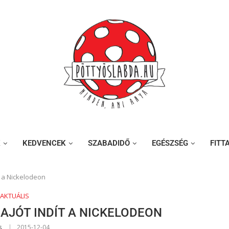
K
KEDVENCEK
SZABADIDŐ
EGÉSZSÉG
FITT
t a Nickelodeon
AKTUÁLIS
AJÓT INDÍT A NICKELODEON
s
2015-12-04