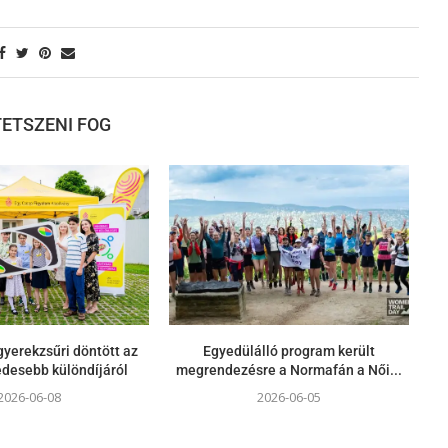
 TETSZENI FOG
yerekzsűri döntött az
Egyedülálló program került
gédesebb különdíjáról
megrendezésre a Normafán a Női...
2026-06-08
2026-06-05