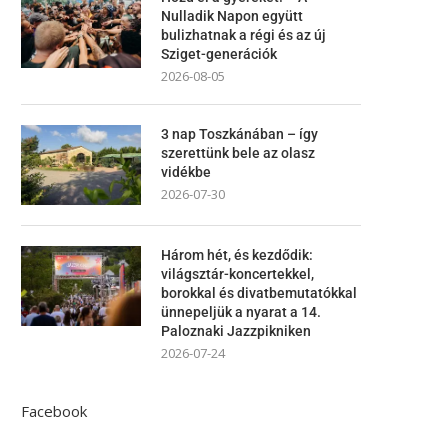
Nulladik Napon együtt
bulizhatnak a régi és az új
Sziget-generációk
2026-08-05
3 nap Toszkánában – így
szerettünk bele az olasz
vidékbe
2026-07-30
Három hét, és kezdődik:
világsztár-koncertekkel,
borokkal és divatbemutatókkal
ünnepeljük a nyarat a 14.
Paloznaki Jazzpikniken
2026-07-24
Facebook