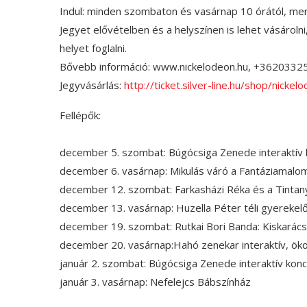
Indul: minden szombaton és vasárnap 10 órától, men
Jegyet elővételben és a helyszínen is lehet vásároln
helyet foglalni.
Bővebb információ: www.nickelodeon.hu, +3620332
Jegyvásárlás:
http://ticket.silver-line.hu/shop/nickel
Fellépők:
december 5. szombat: Búgócsiga Zenede interaktív 
december 6. vasárnap: Mikulás váró a Fantáziamalom 
december 12. szombat: Farkasházi Réka és a Tintan
december 13. vasárnap: Huzella Péter téli gyerekel
december 19. szombat: Rutkai Bori Banda: Kiskarác
december 20. vasárnap:Hahó zenekar interaktív, ö
január 2. szombat: Búgócsiga Zenede interaktív konc
január 3. vasárnap: Nefelejcs Bábszínház