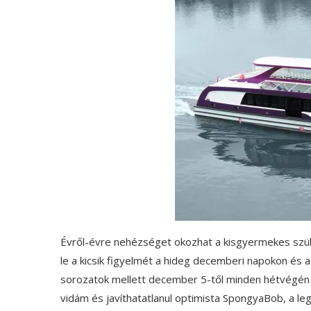
Évről-évre nehézséget okozhat a kisgyermekes szü
le a kicsik figyelmét a hideg decemberi napokon és a
sorozatok mellett december 5-től minden hétvégén ú
vidám és javíthatatlanul optimista SpongyaBob, a leg