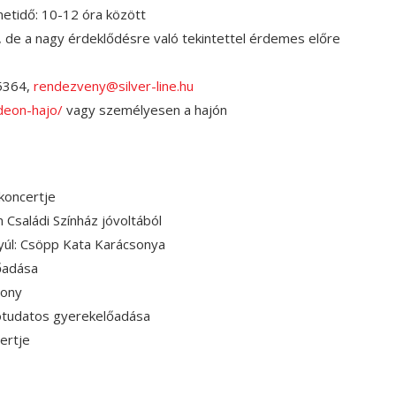
etidő: 10-12 óra között
i, de a nagy érdeklődésre való tekintettel érdemes előre
5364,
rendezveny@silver-line.hu
odeon-hajo/
vagy személyesen a hajón
koncertje
Családi Színház jóvoltából
yúl: Csöpp Kata Karácsonya
őadása
sony
kotudatos gyerekelőadása
ertje