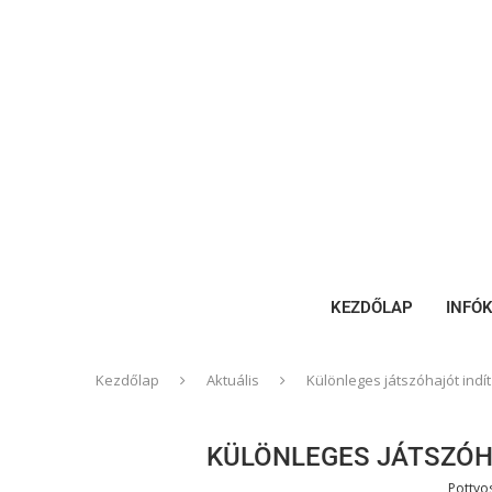
KEZDŐLAP
INFÓ
Kezdőlap
Aktuális
Különleges játszóhajót indí
KÜLÖNLEGES JÁTSZÓH
Pottyo