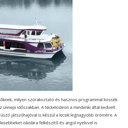
lőknek, milyen szórakoztató és hasznos programmal kössék
z ünnepi időszakban. A Nickelodeon a mindenki által kedvelt
szó játszóhajóval is készül a kicsik legnagyobb örömére. A
kisebbeket iskolára felkészítő és angol nyelvvel is