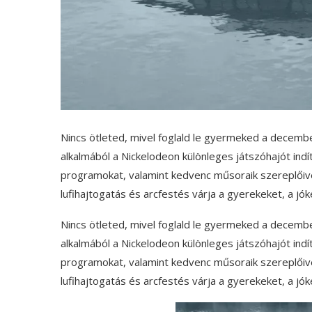
Nincs ötleted, mivel foglald le gyermeked a decembe
alkalmából a Nickelodeon különleges játszóhajót indít,
programokat, valamint kedvenc műsoraik szereplőivel
lufihajtogatás és arcfestés várja a gyerekeket, a jók
Nincs ötleted, mivel foglald le gyermeked a decembe
alkalmából a Nickelodeon különleges játszóhajót indít,
programokat, valamint kedvenc műsoraik szereplőivel
lufihajtogatás és arcfestés várja a gyerekeket, a jók