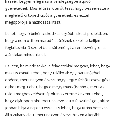
hazaér. Legyen elég nasi a vendégségbe átjövő
gyerekeknek. Másfél órás kitérőt tesz, hogy beszerezze a
megfelelő ortopéd-cipőt a gyereknek, és ezzel
megspórolja a házhozszállítást.
Lehet, hogy ő önkénteskedik a legtöbb iskolai projektben,
hogy a nem otthon maradó szülőknek ezzel ne kelljen
foglalkoznia: ő szerzi be a süteményt a rendezvényre, az
ajándékot mindenkinek.
És igen, ha mindezekkel a feladatokkal megvan, lehet, hogy
mást is csinál. Lehet, hogy találkozik egy barátnőjével
ebédre, mert nagyon élvezi, hogy végre felnőtt csevegést
ejthet meg. Lehet, hogy elmegy manikűröshöz, mert az
üzleti megbeszélésein ápoltan szeretne kinzéni. Lehet,
hogy eljár sportolni, mert ha levezeti a feszültséget, akkor
jobban bírja a napi stresszt. És lehet, hogy utána hosszan
áll a zuhany alatt, mert nagyon élvezi, hiszen a korábbi