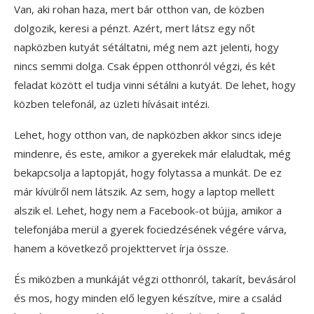
Van, aki rohan haza, mert bár otthon van, de közben
dolgozik, keresi a pénzt. Azért, mert látsz egy nőt
napközben kutyát sétáltatni, még nem azt jelenti, hogy
nincs semmi dolga. Csak éppen otthonról végzi, és két
feladat között el tudja vinni sétálni a kutyát. De lehet, hogy
közben telefonál, az üzleti hívásait intézi.
Lehet, hogy otthon van, de napközben akkor sincs ideje
mindenre, és este, amikor a gyerekek már elaludtak, még
bekapcsolja a laptopját, hogy folytassa a munkát. De ez
már kívülről nem látszik. Az sem, hogy a laptop mellett
alszik el. Lehet, hogy nem a Facebook-ot bújja, amikor a
telefonjába merül a gyerek fociedzésének végére várva,
hanem a következő projekttervet írja össze.
És miközben a munkáját végzi otthonról, takarít, bevásárol
és mos, hogy minden elő legyen készítve, mire a család