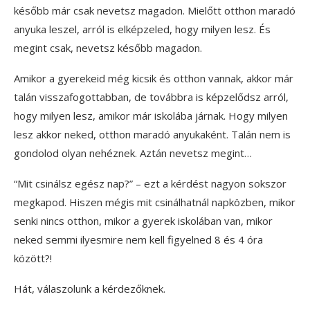
később már csak nevetsz magadon. Mielőtt otthon maradó
anyuka leszel, arról is elképzeled, hogy milyen lesz. És
megint csak, nevetsz később magadon.
Amikor a gyerekeid még kicsik és otthon vannak, akkor már
talán visszafogottabban, de továbbra is képzelődsz arról,
hogy milyen lesz, amikor már iskolába járnak. Hogy milyen
lesz akkor neked, otthon maradó anyukaként. Talán nem is
gondolod olyan nehéznek. Aztán nevetsz megint…
“Mit csinálsz egész nap?” – ezt a kérdést nagyon sokszor
megkapod. Hiszen mégis mit csinálhatnál napközben, mikor
senki nincs otthon, mikor a gyerek iskolában van, mikor
neked semmi ilyesmire nem kell figyelned 8 és 4 óra
között?!
Hát, válaszolunk a kérdezőknek.