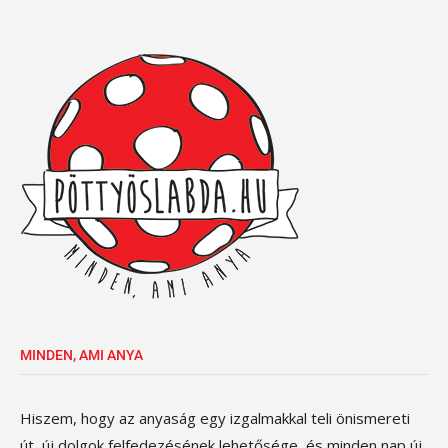
MINDEN, AMI ANYA
Hiszem, hogy az anyaság egy izgalmakkal teli önismereti
út, új dolgok felfedezésének lehetősége, és minden nap új