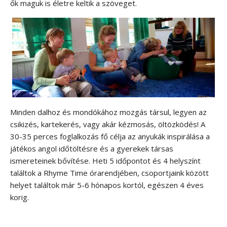
ők maguk is életre keltik a szöveget.
Minden dalhoz és mondókához mozgás társul, legyen az
csikizés, kartekerés, vagy akár kézmosás, öltözködés! A
30-35 perces foglalkozás fő célja az anyukák inspirálása a
játékos angol időtöltésre és a gyerekek társas
ismereteinek bővítése. Heti 5 időpontot és 4 helyszínt
találtok a Rhyme Time órarendjében, csoportjaink között
helyet találtok már 5-6 hónapos kortól, egészen 4 éves
korig.