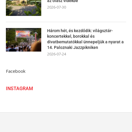
az olasz vidékbe
2026-07-30
Három hét, és kezdődik: világsztár-
koncertekkel, borokkal és
divatbemutatókkal ünnepeljük a nyarat a
14. Paloznaki Jazzpikniken
2026-07-24
Facebook
INSTAGRAM