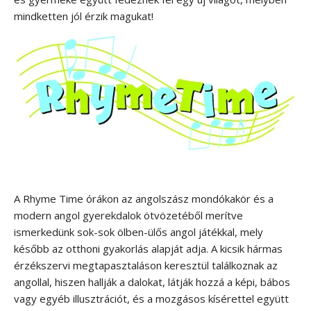
mindketten jól érzik magukat!
A Rhyme Time órákon az angolszász mondókakör és a
modern angol gyerekdalok ötvözetéből merítve
ismerkedünk sok-sok ölben-ülős angol játékkal, mely
később az otthoni gyakorlás alapját adja. A kicsik hármas
érzékszervi megtapasztaláson keresztül találkoznak az
angollal, hiszen hallják a dalokat, látják hozzá a képi, bábos
vagy egyéb illusztrációt, és a mozgásos kísérettel együtt