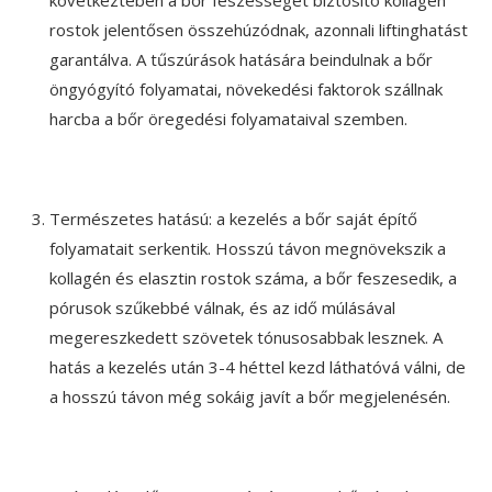
következtében a bőr feszességét biztosító kollagén
rostok jelentősen összehúzódnak, azonnali liftinghatást
garantálva. A tűszúrások hatására beindulnak a bőr
öngyógyító folyamatai, növekedési faktorok szállnak
harcba a bőr öregedési folyamataival szemben.
Természetes hatású: a kezelés a bőr saját építő
folyamatait serkentik. Hosszú távon megnövekszik a
kollagén és elasztin rostok száma, a bőr feszesedik, a
pórusok szűkebbé válnak, és az idő múlásával
megereszkedett szövetek tónusosabbak lesznek. A
hatás a kezelés után 3-4 héttel kezd láthatóvá válni, de
a hosszú távon még sokáig javít a bőr megjelenésén.