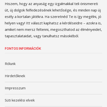
Hiszem, hogy az anyaság egy izgalmakkal teli önismereti
út, új dolgok felfedezésének lehetősége, és minden nap új
esély a kortalan játékra. Ha szeretnéd Te is így megélni, jó
helyen vagy! Itt választ kaphatsz a kérdéseidre – azokra is,
amiket nem mersz feltenni, megoszthatod az élményeidet,
tapasztalataidat, vagy tanulhatsz másokéból.
FONTOS INFORMÁCIÓK
Rólunk
Hirdetőknek
Impresszum
Süti kezelési elvek