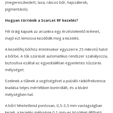
(megereszkedett, laza, ráncos bőr, hajszálerek,
pigmentáció).
Hogyan történik a ScarLet RF kezelés?
Fél óráig kapunk az arcunkra egy érzéstelenítő krémet,
majd ezt lemosva kezdődik meg a kezelés.
A kezelőfej bőrhöz érintésekor egyszerre 25 mikrotű hatol
a bőrbe. A tűk szúrását automatikus rendszer szabályozza,
biztosítva ezáltal az egyedülállóan egyenletes tűszúrás
mélységet.
Ezeknek a tűknek a segítségével a pulzáló rádiófrekvencia
leadása teljes mértékben kontrollált, és a kívánt
mélységben hat.
A bőrt hihetetlenül pontosan, 0,5-3,5 mm vastagságban
kezeli, a kezelés mélysége 0,1 mm-es közökkel állítható.