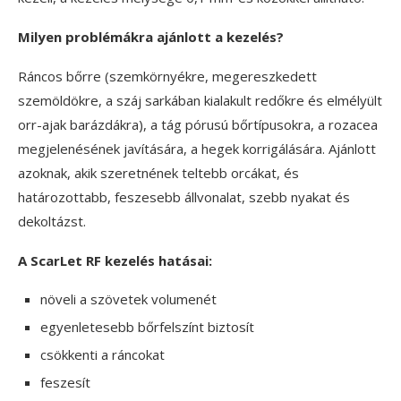
Milyen problémákra ajánlott a kezelés?
Ráncos bőrre (szemkörnyékre, megereszkedett
szemöldökre, a száj sarkában kialakult redőkre és elmélyült
orr-ajak barázdákra), a tág pórusú bőrtípusokra, a rozacea
megjelenésének javítására, a hegek korrigálására. Ajánlott
azoknak, akik szeretnének teltebb orcákat, és
határozottabb, feszesebb állvonalat, szebb nyakat és
dekoltázst.
A ScarLet RF kezelés hatásai:
növeli a szövetek volumenét
egyenletesebb bőrfelszínt biztosít
csökkenti a ráncokat
feszesít