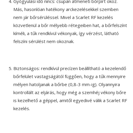
Gyógyulási idő nincs: csupán átmeneti bőrpírt okoz.
Más, hasonlóan hatékony arckezelésekkel szemben
nem jár bőrsérüléssel. Mivel a Scarlet RF kezelés
közvetlenül a bőr mélyebb rétegeiben hat, a bőrfelszínt
kíméli, a tűk rendkívül vékonyak, így vérzést, látható
felszíni sérülést nem okoznak.
Biztonságos: rendkívül precízen beállítható a kezelendő
bőrfelület vastagságától függően, hogy a tűk mennyire
mélyen hatoljanak a bőrbe (0,8-3 mm-ig). Olyannyira
kontrollált az eljárás, hogy még a szemhéj vékony bőre
is kezelhető a géppel, amitől egyedivé válik a Scarlet RF
kezelés.