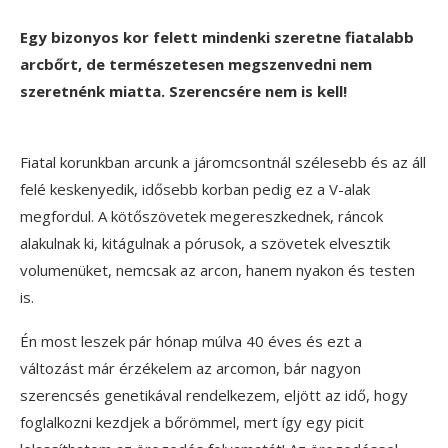
Egy bizonyos kor felett mindenki szeretne fiatalabb
arcbőrt, de természetesen megszenvedni nem
szeretnénk miatta. Szerencsére nem is kell!
Fiatal korunkban arcunk a járomcsontnál szélesebb és az áll
felé keskenyedik, idősebb korban pedig ez a V-alak
megfordul. A kötőszövetek megereszkednek, ráncok
alakulnak ki, kitágulnak a pórusok, a szövetek elvesztik
volumenüket, nemcsak az arcon, hanem nyakon és testen
is.
Én most leszek pár hónap múlva 40 éves és ezt a
változást már érzékelem az arcomon, bár nagyon
szerencsés genetikával rendelkezem, eljött az idő, hogy
foglalkozni kezdjek a bőrömmel, mert így egy picit