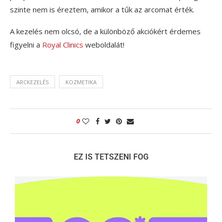
szinte nem is éreztem, amikor a tűk az arcomat érték.
A kezelés nem olcsó, de a különböző akciókért érdemes
figyelni a
Royal Clinics
weboldalát!
ARCKEZELÉS
KOZMETIKA
0
EZ IS TETSZENI FOG