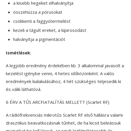
a kisebb hegeket elhalványítja
összehúzza a pórusokat
csökkenti a faggyútermelést
kezeli a tágult ereket, a kipirosodást
halványítja a pigmentációt
Ismétlések
:
A legjobb eredmény érdekében kb. 3 alkalommal javasolt a
kezelést igénybe venni, 4 hetes időközönként. A valós
eredmények kialakulásához, 4 hét szükséges teljesedik ki
és válik láthatóvá.
6 ÉRV A TŰS ARCFIATALÍTÁS MELLETT (Scarlet RF)
A rádiófrekvenciás mikrotűs Scarlet RF első hallásra valami
drasztikus beavatkozásnak tűnhet, de ha kicsit beleássuk
magunkat be kell lássuk, az egyik legkíméletesebb és