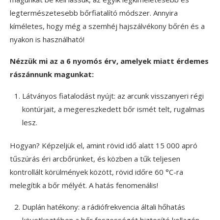
legtermészetesebb bőrfiatalító módszer. Annyira
kíméletes, hogy még a szemhéj hajszálvékony bőrén és a
nyakon is használható!
Nézzük mi az a 6 nyomós érv, amelyek miatt érdemes
rászánnunk magunkat:
Látványos fiatalodást nyújt: az arcunk visszanyeri régi
kontúrjait, a megereszkedett bőr ismét telt, rugalmas
lesz.
Hogyan? Képzeljük el, amint rövid idő alatt 15 000 apró
tűszúrás éri arcbőrünket, és közben a tűk teljesen
kontrollált körülmények között, rövid időre 60 °C-ra
melegítik a bőr mélyét. A hatás fenomenális!
Duplán hatékony: a rádiófrekvencia általi hőhatás