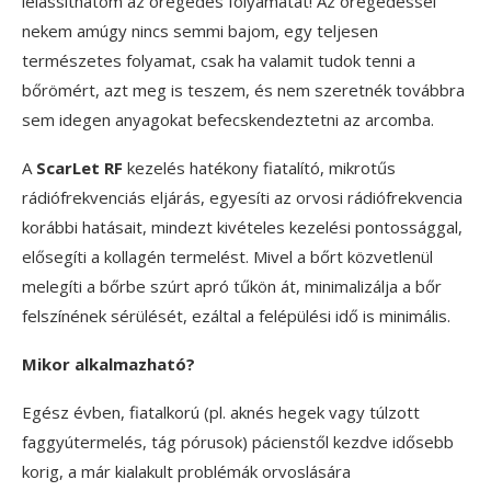
lelassíthatom az öregedés folyamatát! Az öregedéssel
nekem amúgy nincs semmi bajom, egy teljesen
természetes folyamat, csak ha valamit tudok tenni a
bőrömért, azt meg is teszem, és nem szeretnék továbbra
sem idegen anyagokat befecskendeztetni az arcomba.
A
ScarLet RF
kezelés hatékony fiatalító, mikrotűs
rádiófrekvenciás eljárás, egyesíti az orvosi rádiófrekvencia
korábbi hatásait, mindezt kivételes kezelési pontossággal,
elősegíti a kollagén termelést. Mivel a bőrt közvetlenül
melegíti a bőrbe szúrt apró tűkön át, minimalizálja a bőr
felszínének sérülését, ezáltal a felépülési idő is minimális.
Mikor alkalmazható?
Egész évben, fiatalkorú (pl. aknés hegek vagy túlzott
faggyútermelés, tág pórusok) pácienstől kezdve idősebb
korig, a már kialakult problémák orvoslására