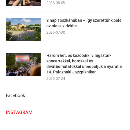
2026-08-05
3 nap Toszkánában – így szerettünk bele
az olasz vidékbe
2026-07-30
Három hét, és kezdődik: világsztár-
koncertekkel, borokkal és
divatbemutatókkal ünnepeljük a nyarat a
14. Paloznaki Jazzpikniken
2026-07-24
Facebook
INSTAGRAM