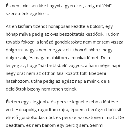
És nem, nincsen kire hagyni a gyereket, amíg mi “élni”
szeretnénk egy kicsit.
Az én kisfiam tizenöt hónaposan kezdte a bölcsit, egy
hónap múlva pedig az ovis beszoktatás kezdődik. Tudom
tovább fokozni a lenéző gondolatokat: nem mentem vissza
dolgozni! Vagyis nem megyek el itthonról ahhoz, hogy
dolgozzak, és magam alakítom a munkaidőmet. De a
lényeg az, hogy “háztartásbeli” vagyok, a fiam mégis napi
négy órát nem az otthon falai között tölt. Ebédelni
hazahozom, utána pedig az egész nap a miénk, de a
délelőttök bizony nem itthon telnek.
Életem egyik legjobb- és persze legnehezebb- döntése
volt. Hónapokig rágódtam rajta, éppen a berögzült bölcsit
elítélő gondolkodásmód, és persze az ösztöneim miatt. De
beadtam, és nem bánom egy percig sem. Semmi