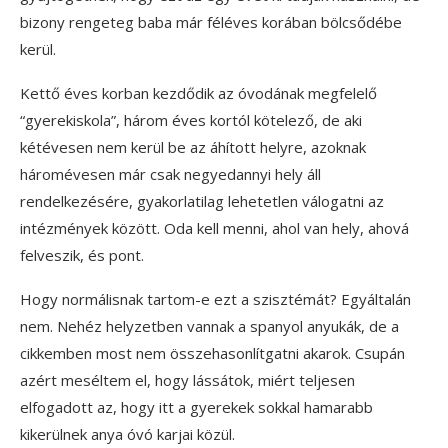
bizony rengeteg baba már féléves korában bölcsődébe
kerül.
Kettő éves korban kezdődik az óvodának megfelelő
“gyerekiskola”, három éves kortól kötelező, de aki
kétévesen nem kerül be az áhított helyre, azoknak
háromévesen már csak negyedannyi hely áll
rendelkezésére, gyakorlatilag lehetetlen válogatni az
intézmények között. Oda kell menni, ahol van hely, ahová
felveszik, és pont.
Hogy normálisnak tartom-e ezt a szisztémát? Egyáltalán
nem. Nehéz helyzetben vannak a spanyol anyukák, de a
cikkemben most nem összehasonlítgatni akarok. Csupán
azért meséltem el, hogy lássátok, miért teljesen
elfogadott az, hogy itt a gyerekek sokkal hamarabb
kikerülnek anya óvó karjai közül.