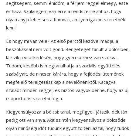
segítségem, semmi énidőm, a férjem reggel elmegy, este
ér haza. Szükségem van erre a rendszerre ahhoz, hogy
olyan anyja lehessek a fiamnak, amilyen igazán szeretnék
lenni.
És hogy mi van vele? Az első perctől kezdve imádja, a
beszokással nem volt gond. Rengeteget tanult a bölcsiben,
látszik a viselkedésén, hogy gyerekekhez van szokva.
Tudom, később is megtanulhatja a szociális együttélés
szabályait, de nincsen kárára, hogy a fejlődési ütemének
megfelelő terelgetést kap a nevelőnéniktől. Kacagva
szaladt minden reggel, és biztos vagyok benne, hogy az új
csoportot is szeretni fogja.
Kiegyensúlyozza a bölcsi: tanul, megfigyel, játszik, délután
pedig ott van anya. Akit szintén kiegyensúlyoz a bölcsőde:
olyan minőségi időt tudunk együtt tölteni azzal, hogy tudok