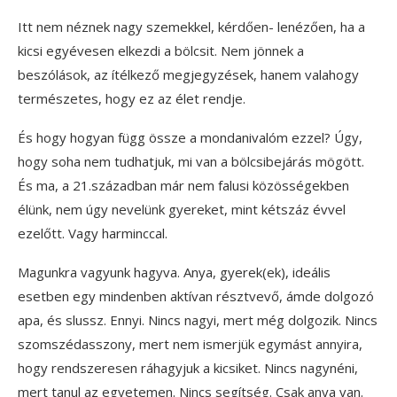
Itt nem néznek nagy szemekkel, kérdően- lenézően, ha a
kicsi egyévesen elkezdi a bölcsit. Nem jönnek a
beszólások, az ítélkező megjegyzések, hanem valahogy
természetes, hogy ez az élet rendje.
És hogy hogyan függ össze a mondanivalóm ezzel? Úgy,
hogy soha nem tudhatjuk, mi van a bölcsibejárás mögött.
És ma, a 21.században már nem falusi közösségekben
élünk, nem úgy nevelünk gyereket, mint kétszáz évvel
ezelőtt. Vagy harminccal.
Magunkra vagyunk hagyva. Anya, gyerek(ek), ideális
esetben egy mindenben aktívan résztvevő, ámde dolgozó
apa, és slussz. Ennyi. Nincs nagyi, mert még dolgozik. Nincs
szomszédasszony, mert nem ismerjük egymást annyira,
hogy rendszeresen ráhagyjuk a kicsiket. Nincs nagynéni,
mert tanul az egyetemen. Nincs segítség. Csak anya van.