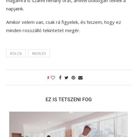
magamra is szánni néhány órát, amivel boldogan telnek a
napjaink.
Amikor velem van, csak rá figyelek, és hiszem, hogy ez
minden rosszálló tekintetet megér.
BÖLCSI
NEVELÉS
5
EZ IS TETSZENI FOG