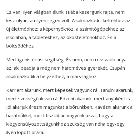
Ez van, ilyen világban élünk. Hiába kesergünk rajta, nem
lesz olyan, amilyen régen volt. Alkalmazkodni kell ehhez az
új életmódhoz: a képernyőkhöz, a számítógépekhez az
iskolában, a tabletekhez, az okostelefonokhoz. És a
bölcsődéhez.
Mert igenis óriási segítség. És nem, nem rosszabb anya
az, aki beadja a még nem hároméves gyerekét. Csupán
alkalmazkodik a helyzethez, a mai világhoz.
Karriert akarunk, mert képesek vagyunk rá. Tanulni akarunk,
mert szükségünk van rá. Edzeni akarunk, mert anyaként is
jól akarjuk érezni magunkat a bőrünkben. Kávézni akarunk a
barátnőkkel, mert tisztában vagyunk azzal, hogy a
kiegyensúlyozottságunkhoz szükség van néha egy-egy
ilyen lopott órára.