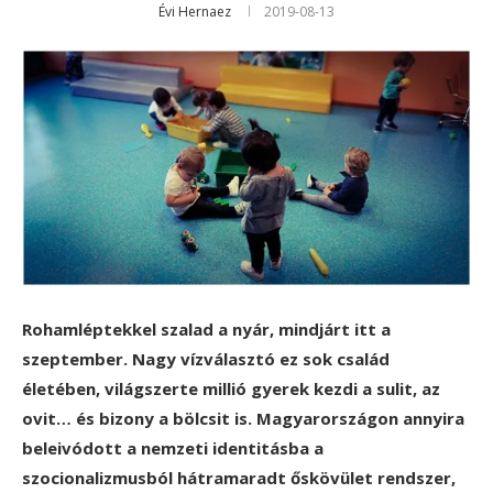
Évi Hernaez
2019-08-13
Rohamléptekkel szalad a nyár, mindjárt itt a
szeptember. Nagy vízválasztó ez sok család
életében, világszerte millió gyerek kezdi a sulit, az
ovit… és bizony a bölcsit is. Magyarországon annyira
beleivódott a nemzeti identitásba a
szocionalizmusból hátramaradt őskövület rendszer,