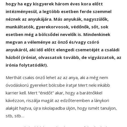
hogy ha egy kisgyerek három éves kora előtt
intézményesül, a legtöbb esetben ferde szemmel
néznek az anyukájára. Más anyukák, nagyszülők,
munkáltatók, gyerekorvosok, védőnők, sőt, sok
esetben még a bölcsődei nevelők is. Mindenkinek
megvan a véleménye az önző és/vagy csóró
anyukáról, aki idő előtt elengedi csemetéjét a családi
házból (irónia!, olvassatok tovább, de vigyázzatok, az
irónia folytatódik!).
Merthát csakis önző lehet az az anya, aki a még nem
óvodáskorú gyereket bölcsibe íratja! Mert neki inkább
karrier kell. Mert “énidőt” akar, hogy a barátnőkkel
kávézzon, riszálja magát az edzőteremben a lánykori
alakját hajtva, újra iskolapadba üljön, hogy ismét tanuljon,
stb, stb…