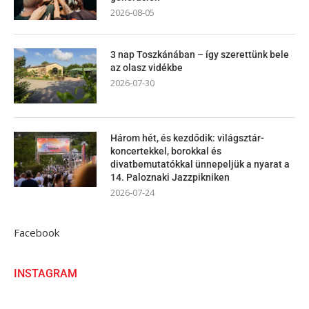
2026-08-05
3 nap Toszkánában – így szerettünk bele
az olasz vidékbe
2026-07-30
Három hét, és kezdődik: világsztár-
koncertekkel, borokkal és
divatbemutatókkal ünnepeljük a nyarat a
14. Paloznaki Jazzpikniken
2026-07-24
Facebook
INSTAGRAM