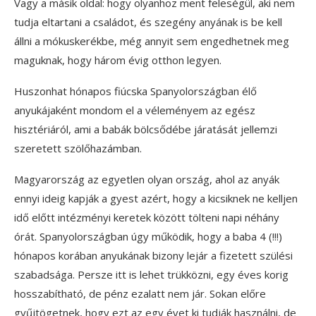
Vagy a másik oldal: hogy olyanhoz ment feleségül, aki nem
tudja eltartani a családot, és szegény anyának is be kell
állni a mókuskerékbe, még annyit sem engedhetnek meg
maguknak, hogy három évig otthon legyen.
Huszonhat hónapos fiúcska Spanyolországban élő
anyukájaként mondom el a véleményem az egész
hisztériáról, ami a babák bölcsődébe járatását jellemzi
szeretett szölőhazámban.
Magyarország az egyetlen olyan ország, ahol az anyák
ennyi ideig kapják a gyest azért, hogy a kicsiknek ne kelljen
idő előtt intézményi keretek között tölteni napi néhány
órát. Spanyolországban úgy működik, hogy a baba 4 (!!!)
hónapos korában anyukának bizony lejár a fizetett szülési
szabadsága. Persze itt is lehet trükközni, egy éves korig
hosszabítható, de pénz ezalatt nem jár. Sokan előre
gyűjtögetnek, hogy ezt az egy évet ki tudják használni, de