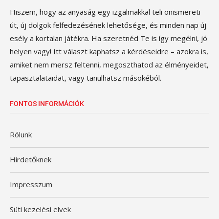
Hiszem, hogy az anyaság egy izgalmakkal teli önismereti
út, új dolgok felfedezésének lehetősége, és minden nap új
esély a kortalan játékra. Ha szeretnéd Te is így megélni, jó
helyen vagy! Itt választ kaphatsz a kérdéseidre – azokra is,
amiket nem mersz feltenni, megoszthatod az élményeidet,
tapasztalataidat, vagy tanulhatsz másokéból.
FONTOS INFORMÁCIÓK
Rólunk
Hirdetőknek
Impresszum
Süti kezelési elvek