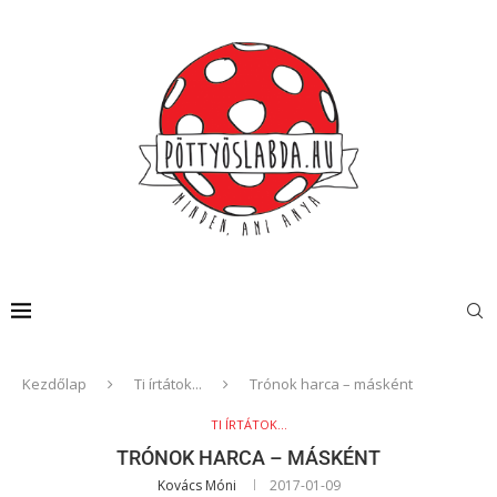
Kezdőlap
Ti írtátok...
Trónok harca – másként
TI ÍRTÁTOK...
TRÓNOK HARCA – MÁSKÉNT
Kovács Móni
2017-01-09