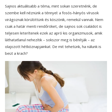
Sajnos aktuálisabb a téma, mint sokan szeretnénk, de
szembe kell néznünk a ténnyel: a fosós-hányós vírusok
virágoznak körülöttünk és köszönik, remekül vannak. Nem
csak a határ menti rendőröket, de sajnos sok családot is
teljesen leterítenek ezek az apró kis organizmusok, amik
láthatatlanul nehezítik – sokszor meg is bénítják – az
olajozott hétköznapjainkat. De mit tehetünk, ha nálunk is
beüt a krach?