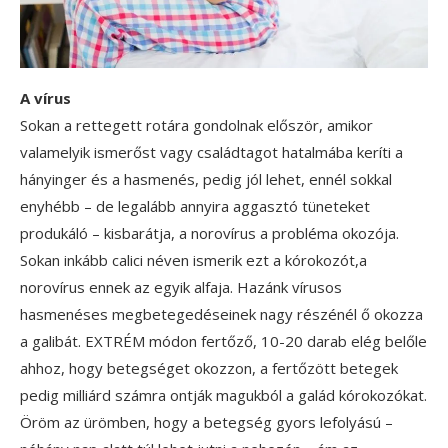
A vírus
Sokan a rettegett rotára gondolnak először, amikor
valamelyik ismerőst vagy családtagot hatalmába keríti a
hányinger és a hasmenés, pedig jól lehet, ennél sokkal
enyhébb – de legalább annyira aggasztó tüneteket
produkáló – kisbarátja, a norovírus a probléma okozója.
Sokan inkább calici néven ismerik ezt a kórokozót,a
norovírus ennek az egyik alfaja. Hazánk vírusos
hasmenéses megbetegedéseinek nagy részénél ő okozza
a galibát. EXTRÉM módon fertőző, 10-20 darab elég belőle
ahhoz, hogy betegséget okozzon, a fertőzött betegek
pedig milliárd számra ontják magukból a galád kórokozókat.
Öröm az ürömben, hogy a betegség gyors lefolyású –