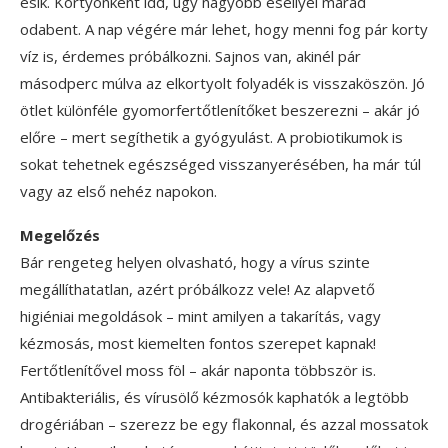
esik. Kortyonként idd, úgy nagyobb eséllyel marad
odabent. A nap végére már lehet, hogy menni fog pár korty
víz is, érdemes próbálkozni. Sajnos van, akinél pár
másodperc múlva az elkortyolt folyadék is visszaköszön. Jó
ötlet különféle gyomorfertőtlenítőket beszerezni – akár jó
előre – mert segíthetik a gyógyulást. A probiotikumok is
sokat tehetnek egészséged visszanyerésében, ha már túl
vagy az első nehéz napokon.
Megelőzés
Bár rengeteg helyen olvasható, hogy a vírus szinte
megállíthatatlan, azért próbálkozz vele! Az alapvető
higiéniai megoldások – mint amilyen a takarítás, vagy
kézmosás, most kiemelten fontos szerepet kapnak!
Fertőtlenítővel moss föl – akár naponta többször is.
Antibakteriális, és vírusölő kézmosók kaphatók a legtöbb
drogériában – szerezz be egy flakonnal, és azzal mossatok