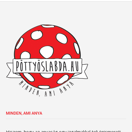
MINDEN, AMI ANYA
Hiszem, hogy az anyaság egy izgalmakkal teli önismereti