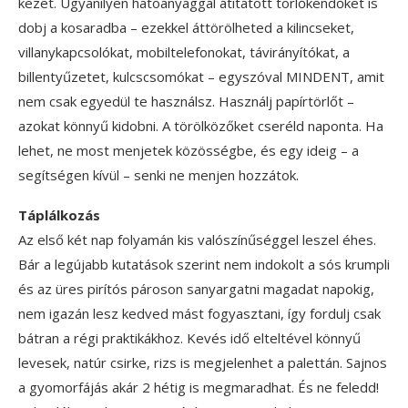
kezet. Ugyanilyen hatóanyaggal átitatott törlőkendőket is
dobj a kosaradba – ezekkel áttörölheted a kilincseket,
villanykapcsolókat, mobiltelefonokat, távirányítókat, a
billentyűzetet, kulcscsomókat – egyszóval MINDENT, amit
nem csak egyedül te használsz. Használj papírtörlőt –
azokat könnyű kidobni. A törölközőket cseréld naponta. Ha
lehet, ne most menjetek közösségbe, és egy ideig – a
segítségen kívül – senki ne menjen hozzátok.
Táplálkozás
Az első két nap folyamán kis valószínűséggel leszel éhes.
Bár a legújabb kutatások szerint nem indokolt a sós krumpli
és az üres pirítós pároson sanyargatni magadat napokig,
nem igazán lesz kedved mást fogyasztani, így fordulj csak
bátran a régi praktikákhoz. Kevés idő elteltével könnyű
levesek, natúr csirke, rizs is megjelenhet a palettán. Sajnos
a gyomorfájás akár 2 hétig is megmaradhat. És ne feledd!