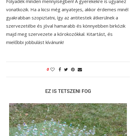
Folyadék minden mennyiségben! A gyerekekre is ugyanez
vonatkozik. Ha a kicsi még anyatejes, akkor érdemes minél
gyakrabban szopiztatni, így az antitestek átkerülnek a
szervezetébe és jóval hamarabb és könnyebben birkózik
majd meg szervezete a kórokozókkal. Kitartást, és
mielőbbi jobbulást kívánunk!
0
EZ IS TETSZENI FOG