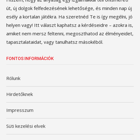
út, új dolgok felfedezésének lehetősége, és minden nap új
esély a kortalan játékra. Ha szeretnéd Te is így megélni, jó
helyen vagy! Itt választ kaphatsz a kérdéseidre – azokra is,
amiket nem mersz feltenni, megoszthatod az élményeidet,
tapasztalataidat, vagy tanulhatsz másokéból.
FONTOS INFORMÁCIÓK
Rólunk
Hirdetőknek
Impresszum
Süti kezelési elvek