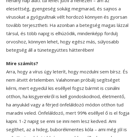
néhány nap alatt túl lehet jutni a nehezén – ám az
elesettség, gyengeség sokáig megmarad, és sajnos a
vírusokat a gyógyultnak vélt hordozó könnyen és gyorsan
tovább terjesztheti. Ha azonban a betegség magas lázzal
társul, és több napig is elhúzódik, mindenképp fordulj
orvoshoz, könnyen lehet, hogy egész más, súlyosabb
betegség áll a tünetegyüttes hátterében!
Mire számíts?
Arra, hogy a vírus úgy leterít, hogy mozdulni sem bírsz. És
nem átvitt értelemben. Valahonnan próbálj segítséget
kérni, mert egyedül kis eséllyel fogsz bármit is csinálni
otthon, ha kisgyerekről is kell gondoskodnod, életmentő,
ha anyukád vagy a férjed önfeláldozó módon otthon tud
maradni veled. Önfeláldozó, mert 99% eséllyel ő is el fogja
kapni. 1-2 napig se enni se inni nem lesz kedved. Ami
segíthet, az a hideg, buborékmentes kóla – ami még jól is