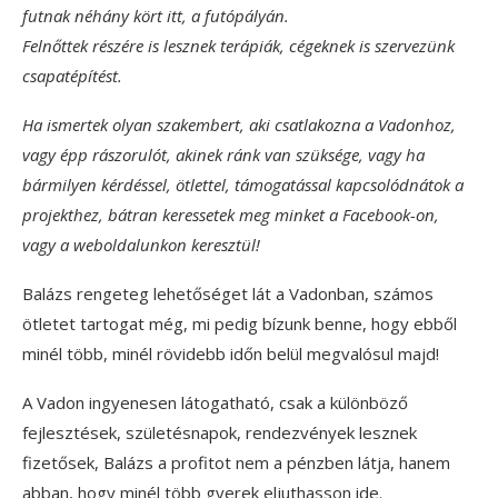
futnak néhány kört itt, a futópályán.
Felnőttek részére is lesznek terápiák, cégeknek is szervezünk
csapatépítést.
Ha ismertek olyan szakembert, aki csatlakozna a Vadonhoz,
vagy épp rászorulót, akinek ránk van szüksége, vagy ha
bármilyen kérdéssel, ötlettel, támogatással kapcsolódnátok a
projekthez, bátran keressetek meg minket a Facebook-on,
vagy a weboldalunkon keresztül!
Balázs rengeteg lehetőséget lát a Vadonban, számos
ötletet tartogat még, mi pedig bízunk benne, hogy ebből
minél több, minél rövidebb időn belül megvalósul majd!
A Vadon ingyenesen látogatható, csak a különböző
fejlesztések, születésnapok, rendezvények lesznek
fizetősek, Balázs a profitot nem a pénzben látja, hanem
abban, hogy minél több gyerek eljuthasson ide.