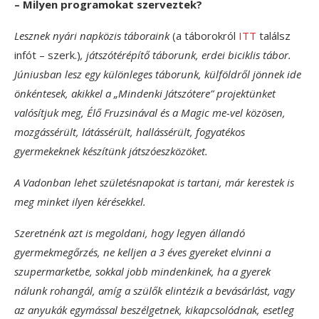
– Milyen programokat szerveztek?
Lesznek nyári napközis táboraink
(a táborokról
ITT
találsz
infót – szerk.)
, játszótérépítő táborunk, erdei biciklis tábor.
Júniusban lesz egy különleges táborunk, külföldről jönnek ide
önkéntesek, akikkel a „Mindenki Játszótere” projektünket
valósítjuk meg, Élő Fruzsinával és a Magic me-vel közösen,
mozgássérült, látássérült, hallássérült, fogyatékos
gyermekeknek készítünk játszóeszközöket.
A Vadonban lehet születésnapokat is tartani, már kerestek is
meg minket ilyen kérésekkel.
Szeretnénk azt is megoldani, hogy legyen állandó
gyermekmegőrzés, ne kelljen a 3 éves gyereket elvinni a
szupermarketbe, sokkal jobb mindenkinek, ha a gyerek
nálunk rohangál, amíg a szülők elintézik a bevásárlást, vagy
az anyukák egymással beszélgetnek, kikapcsolódnak, esetleg