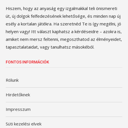
Hiszem, hogy az anyaság egy izgalmakkal teli önismereti
út, új dolgok felfedezésének lehetősége, és minden nap új
esély a kortalan játékra. Ha szeretnéd Te is így megélni, jó
helyen vagy! Itt választ kaphatsz a kérdéseidre – azokra is,
amiket nem mersz feltenni, megoszthatod az élményeidet,
tapasztalataidat, vagy tanulhatsz másokéból.
FONTOS INFORMÁCIÓK
Rólunk
Hirdetőknek
Impresszum
Süti kezelési elvek