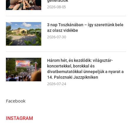
generációk
2026-08-05
3 nap Toszkánában – így szerettünk bele
az olasz vidékbe
2026-07-30
Három hét, és kezdődik: világsztár-
koncertekkel, borokkal és
divatbemutatókkal ünnepeljük a nyarat a
14. Paloznaki Jazzpikniken
2026-07-24
Facebook
INSTAGRAM