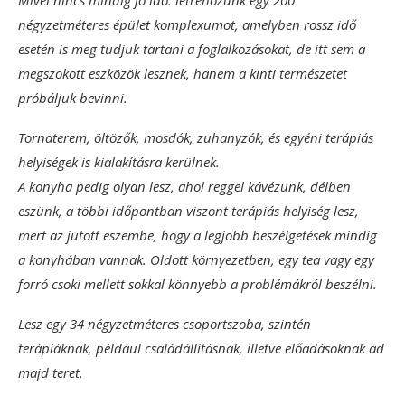
négyzetméteres épület komplexumot, amelyben rossz idő
esetén is meg tudjuk tartani a foglalkozásokat, de itt sem a
megszokott eszközök lesznek, hanem a kinti természetet
próbáljuk bevinni.
Tornaterem, öltözők, mosdók, zuhanyzók, és egyéni terápiás
helyiségek is kialakításra kerülnek.
A konyha pedig olyan lesz, ahol reggel kávézunk, délben
eszünk, a többi időpontban viszont terápiás helyiség lesz,
mert az jutott eszembe, hogy a legjobb beszélgetések mindig
a konyhában vannak. Oldott környezetben, egy tea vagy egy
forró csoki mellett sokkal könnyebb a problémákról beszélni.
Lesz egy 34 négyzetméteres csoportszoba, szintén
terápiáknak, például családállításnak, illetve előadásoknak ad
majd teret.