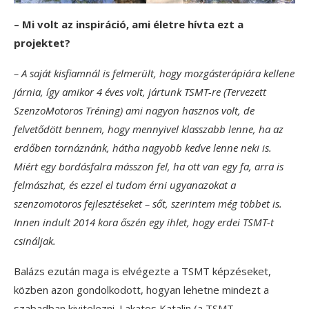
– Mi volt az inspiráció, ami életre hívta ezt a
projektet?
– A saját kisfiamnál is felmerült, hogy mozgásterápiára kellene
járnia, így amikor 4 éves volt, jártunk TSMT-re (Tervezett
SzenzoMotoros Tréning) ami nagyon hasznos volt, de
felvetődött bennem, hogy mennyivel klasszabb lenne, ha az
erdőben tornáznánk, hátha nagyobb kedve lenne neki is.
Miért egy bordásfalra másszon fel, ha ott van egy fa, arra is
felmászhat, és ezzel el tudom érni ugyanazokat a
szenzomotoros fejlesztéseket – sőt, szerintem még többet is.
Innen indult 2014 kora őszén egy ihlet, hogy erdei TSMT-t
csináljak.
Balázs ezután maga is elvégezte a TSMT képzéseket,
közben azon gondolkodott, hogyan lehetne mindezt a
szabadban kivitelezni. Lakatos Katalin (a TSMT