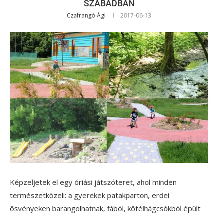
SZABADBAN
Czafrangó Ági
2017-06-13
Képzeljetek el egy óriási játszóteret, ahol minden
természetközeli: a gyerekek patakparton, erdei
ösvényeken barangolhatnak, fából, kötélhágcsókból épült