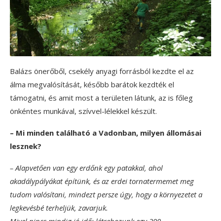
Balázs önerőből, csekély anyagi forrásból kezdte el az
álma megvalósítását, később barátok kezdték el
támogatni, és amit most a területen látunk, az is főleg
önkéntes munkával, szívvel-lélekkel készült.
– Mi minden található a Vadonban, milyen állomásai
lesznek?
– Alapvetően van egy erdőnk egy patakkal, ahol
akadálypályákat építünk, és az erdei tornatermemet meg
tudom valósítani, mindezt persze úgy, hogy a környezetet a
legkevésbé terheljük, zavarjuk.
Mivel nincs mindig jó idő: létrehozunk egy 200