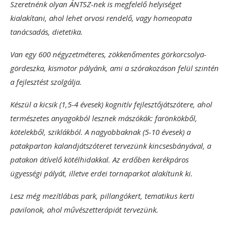
Szeretnénk olyan ÁNTSZ-nek is megfelelő helyiséget
kialakítani, ahol lehet orvosi rendelő, vagy homeopata
tanácsadás, dietetika.
Van egy 600 négyzetméteres, zökkenőmentes görkorcsolya-
gördeszka, kismotor pályánk, ami a szórakozáson felül szintén
a fejlesztést szolgálja.
Készül a kicsik (1,5-4 évesek) kognitív fejlesztőjátszótere, ahol
természetes anyagokból lesznek mászókák: farönkökből,
kötelekből, sziklákból. A nagyobbaknak (5-10 évesek) a
patakparton kalandjátszóteret tervezünk kincsesbányával, a
patakon átívelő kötélhidakkal. Az erdőben kerékpáros
ügyességi pályát, illetve erdei tornaparkot alakítunk ki.
Lesz még mezítlábas park, pillangókert, tematikus kerti
pavilonok, ahol művészetterápiát tervezünk.