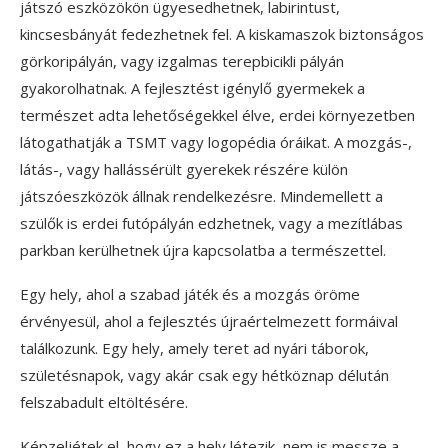
játszó eszközökön ügyesedhetnek, labirintust,
kincsesbányát fedezhetnek fel. A kiskamaszok biztonságos
görkoripályán, vagy izgalmas terepbicikli pályán
gyakorolhatnak. A fejlesztést igénylő gyermekek a
természet adta lehetőségekkel élve, erdei környezetben
látogathatják a TSMT vagy logopédia óráikat. A mozgás-,
látás-, vagy hallássérült gyerekek részére külön
játszóeszközök állnak rendelkezésre. Mindemellett a
szülők is erdei futópályán edzhetnek, vagy a mezítlábas
parkban kerülhetnek újra kapcsolatba a természettel.
Egy hely, ahol a szabad játék és a mozgás öröme
érvényesül, ahol a fejlesztés újraértelmezett formáival
találkozunk. Egy hely, amely teret ad nyári táborok,
születésnapok, vagy akár csak egy hétköznap délután
felszabadult eltöltésére.
Képzeljétek el, hogy ez a hely létezik, nem is messze a