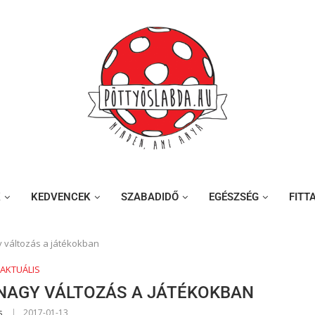
K
KEDVENCEK
SZABADIDŐ
EGÉSZSÉG
FITT
y változás a játékokban
AKTUÁLIS
 NAGY VÁLTOZÁS A JÁTÉKOKBAN
s
2017-01-13