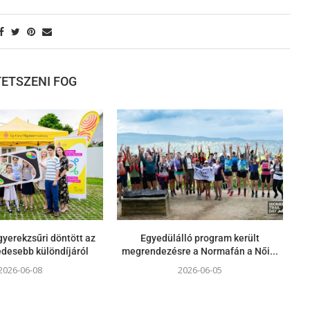
 TETSZENI FOG
yerekzsűri döntött az
Egyedülálló program került
gédesebb különdíjáról
megrendezésre a Normafán a Női...
2026-06-08
2026-06-05