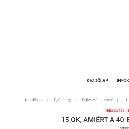
KEZDŐLAP
INFÓ
Kezdőlap
Egészség
Fejlesztés, nevelés, pszich
FEJLESZTÉS, 
15 OK, AMIÉRT A 40
Pottyo