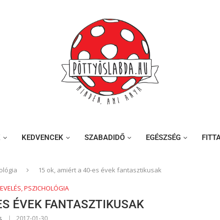
K
KEDVENCEK
SZABADIDŐ
EGÉSZSÉG
FITT
ológia
15 ok, amiért a 40-es évek fantasztikusak
NEVELÉS, PSZICHOLÓGIA
-ES ÉVEK FANTASZTIKUSAK
s
2017-01-30