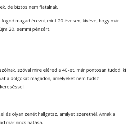
ek, de biztos nem fiatalnak.
 fogod magad érezni, mint 20 évesen, kivéve, hogy már
jra 20, semmi pénzért.
ólnak, szóval mire eléred a 40-et, már pontosan tudod, ki
zokat a dolgokat magadon, amelyeket nem tudsz
tkereséssel.
el és olyan zenét hallgatsz, amilyet szeretnél. Annak a
ád már nincs hatása.