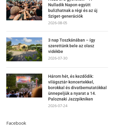
Nulladik Napon együtt
bulizhatnak a régi és az új
Sziget-generációk
2026-08-05
3 nap Toszkánában – így
szerettünk bele az olasz
vidékbe
2026-07-30
Három hét, és kezdődik:
világsztár-koncertekkel,
borokkal és divatbemutatókkal
ünnepeljük a nyarat a 14.
Paloznaki Jazzpikniken
2026-07-24
Facebook