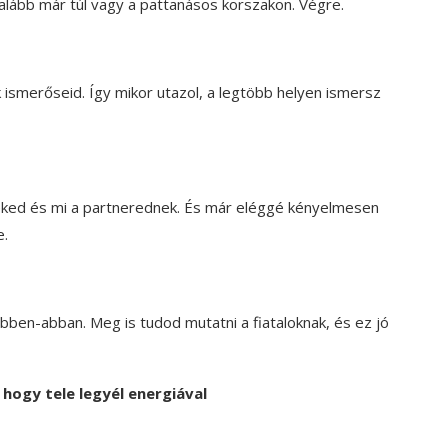
galább már túl vagy a pattanásos korszakon. Végre.
k ismerőseid. Így mikor utazol, a legtöbb helyen ismersz
neked és mi a partnerednek. És már eléggé kényelmesen
e.
bben-abban. Meg is tudod mutatni a fiataloknak, és ez jó
, hogy tele legyél energiával