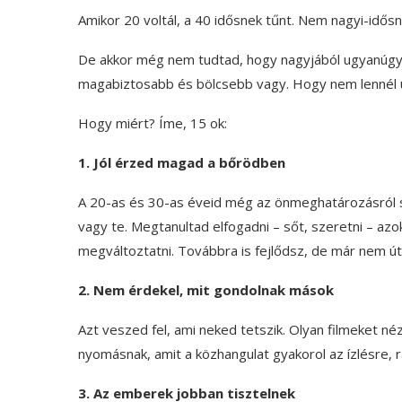
Amikor 20 voltál, a 40 idősnek tűnt. Nem nagyi-idősn
De akkor még nem tudtad, hogy nagyjából ugyanúgy
magabiztosabb és bölcsebb vagy. Hogy nem lennél ú
Hogy miért? Íme, 15 ok:
1. Jól érzed magad a bőrödben
A 20-as és 30-as éveid még az önmeghatározásról sz
vagy te. Megtanultad elfogadni – sőt, szeretni – a
megváltoztatni. Továbbra is fejlődsz, de már nem ú
2. Nem érdekel, mit gondolnak mások
Azt veszed fel, ami neked tetszik. Olyan filmeket néz
nyomásnak, amit a közhangulat gyakorol az ízlésre, r
3. Az emberek jobban tisztelnek