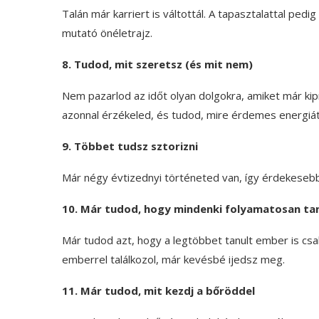
Talán már karriert is váltottál. A tapasztalattal pedi
mutató önéletrajz.
8. Tudod, mit szeretsz (és mit nem)
Nem pazarlod az időt olyan dolgokra, amiket már kipr
azonnal érzékeled, és tudod, mire érdemes energiát
9. Többet tudsz sztorizni
Már négy évtizednyi történeted van, így érdekeseb
10. Már tudod, hogy mindenki folyamatosan tan
Már tudod azt, hogy a legtöbbet tanult ember is csak
emberrel találkozol, már kevésbé ijedsz meg.
11. Már tudod, mit kezdj a bőröddel