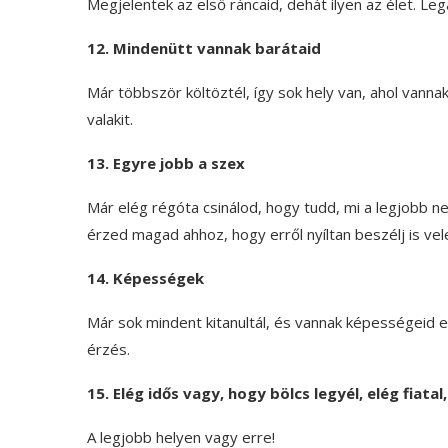
Megjelentek az első ráncaid, dehát ilyen az élet. Le
12. Mindenütt vannak barátaid
Már többször költöztél, így sok hely van, ahol vanna
valakit.
13. Egyre jobb a szex
Már elég régóta csinálod, hogy tudd, mi a legjobb 
érzed magad ahhoz, hogy erről nyíltan beszélj is vel
14. Képességek
Már sok mindent kitanultál, és vannak képességeid e
érzés.
15. Elég idős vagy, hogy bölcs legyél, elég fiatal
A legjobb helyen vagy erre!