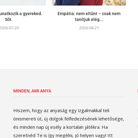
unatkozik a gyereked.
Empátia: nem eltűnt – csak nem
Sőt.
tanítjuk elég...
2026-07-20
2026-04-21
MINDEN, AMI ANYA
Hiszem, hogy az anyaság egy izgalmakkal teli
önismereti út, új dolgok felfedezésének lehetősége,
és minden nap új esély a kortalan játékra. Ha
szeretnéd Te is így megélni, jó helyen vagy! Itt