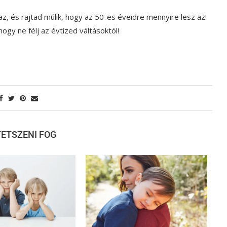
z, és rajtad múlik, hogy az 50-es éveidre mennyire lesz az!
gy ne félj az évtized váltásoktól!
 TETSZENI FOG