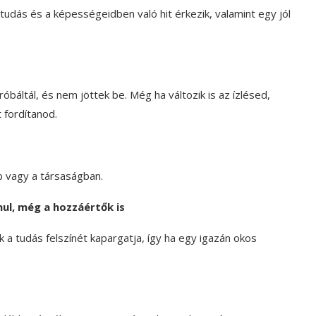
g tudás és a képességeidben való hit érkezik, valamint egy jól
óbáltál, és nem jöttek be. Még ha változik is az ízlésed,
 fordítanod.
b vagy a társaságban.
ul, még a hozzáértők is
 a tudás felszínét kapargatja, így ha egy igazán okos