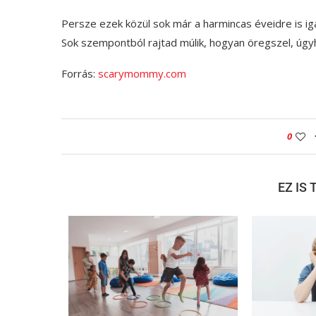
Persze ezek közül sok már a harmincas éveidre is iga
Sok szempontból rajtad múlik, hogyan öregszel, úgyho
Forrás:
scarymommy.com
0
EZ IS