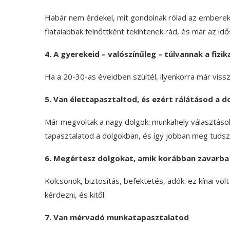
Habár nem érdekel, mit gondolnak rólad az emberek
fiatalabbak felnőttként tekintenek rád, és már az i
4. A gyerekeid – valószínűleg – túlvannak a fiz
Ha a 20-30-as éveidben szültél, ilyenkorra már vis
5. Van élettapasztaltod, és ezért rálátásod a d
Már megvoltak a nagy dolgok: munkahely választások,
tapasztalatod a dolgokban, és így jobban meg tudsz 
6. Megértesz dolgokat, amik korábban zavarba
Kölcsönök, biztosítás, befektetés, adók: ez kínai vol
kérdezni, és kitől.
7. Van mérvadó munkatapasztalatod