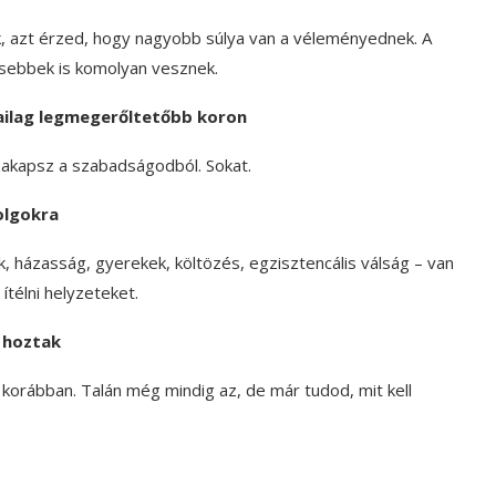
, azt érzed, hogy nagyobb súlya van a véleményednek. A
dősebbek is komolyan vesznek.
ikailag legmegerőltetőbb koron
szakapsz a szabadságodból. Sokat.
olgokra
 házasság, gyerekek, költözés, egzisztencális válság – van
ítélni helyzeteket.
 hoztak
t korábban. Talán még mindig az, de már tudod, mit kell