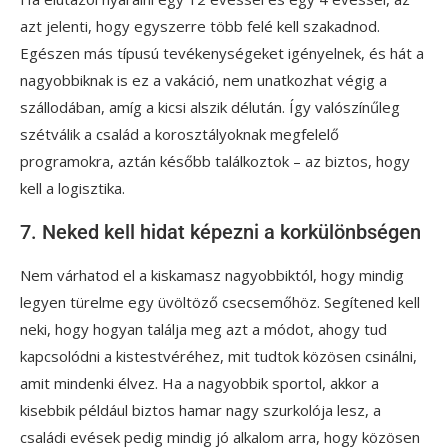
azt jelenti, hogy egyszerre több felé kell szakadnod.
Egészen más típusú tevékenységeket igényelnek, és hát a
nagyobbiknak is ez a vakáció, nem unatkozhat végig a
szállodában, amíg a kicsi alszik délután. Így valószínűleg
szétválik a család a korosztályoknak megfelelő
programokra, aztán később találkoztok – az biztos, hogy
kell a logisztika.
7. Neked kell hidat képezni a korkülönbségen
Nem várhatod el a kiskamasz nagyobbiktól, hogy mindig
legyen türelme egy üvöltöző csecsemőhöz. Segítened kell
neki, hogy hogyan találja meg azt a módot, ahogy tud
kapcsolódni a kistestvéréhez, mit tudtok közösen csinálni,
amit mindenki élvez. Ha a nagyobbik sportol, akkor a
kisebbik például biztos hamar nagy szurkolója lesz, a
családi evések pedig mindig jó alkalom arra, hogy közösen