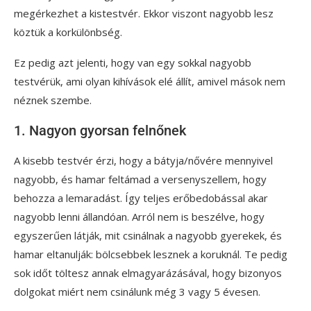
megérkezhet a kistestvér. Ekkor viszont nagyobb lesz
köztük a korkülönbség.
Ez pedig azt jelenti, hogy van egy sokkal nagyobb
testvérük, ami olyan kihívások elé állít, amivel mások nem
néznek szembe.
1. Nagyon gyorsan felnőnek
A kisebb testvér érzi, hogy a bátyja/nővére mennyivel
nagyobb, és hamar feltámad a versenyszellem, hogy
behozza a lemaradást. Így teljes erőbedobással akar
nagyobb lenni állandóan. Arról nem is beszélve, hogy
egyszerűen látják, mit csinálnak a nagyobb gyerekek, és
hamar eltanulják: bölcsebbek lesznek a koruknál. Te pedig
sok időt töltesz annak elmagyarázásával, hogy bizonyos
dolgokat miért nem csinálunk még 3 vagy 5 évesen.