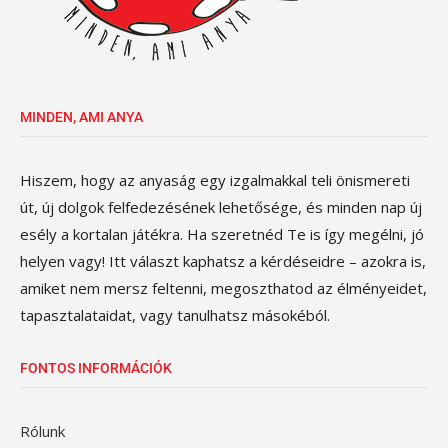
MINDEN, AMI ANYA
Hiszem, hogy az anyaság egy izgalmakkal teli önismereti
út, új dolgok felfedezésének lehetősége, és minden nap új
esély a kortalan játékra. Ha szeretnéd Te is így megélni, jó
helyen vagy! Itt választ kaphatsz a kérdéseidre – azokra is,
amiket nem mersz feltenni, megoszthatod az élményeidet,
tapasztalataidat, vagy tanulhatsz másokéból.
FONTOS INFORMÁCIÓK
Rólunk