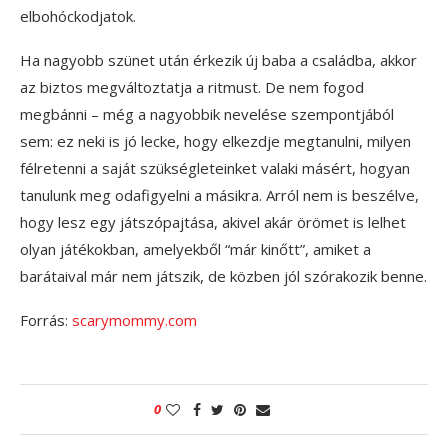
elbohóckodjatok.
Ha nagyobb szünet után érkezik új baba a családba, akkor
az biztos megváltoztatja a ritmust. De nem fogod
megbánni – még a nagyobbik nevelése szempontjából
sem: ez neki is jó lecke, hogy elkezdje megtanulni, milyen
félretenni a saját szükségleteinket valaki másért, hogyan
tanulunk meg odafigyelni a másikra. Arról nem is beszélve,
hogy lesz egy játszópajtása, akivel akár örömet is lelhet
olyan játékokban, amelyekből “már kinőtt”, amiket a
barátaival már nem játszik, de közben jól szórakozik benne.
Forrás:
scarymommy.com
0