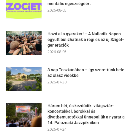
mentális egészségéért
2026-08-05
Hozd el a gyereket! – A Nulladik Napon
együtt bulizhatnak a régi és az új Sziget-
generációk
2026-08-05
3 nap Toszkánában – így szerettünk bele
az olasz vidékbe
2026-07-30
Három hét, és kezdődik: világsztár-
koncertekkel, borokkal és
divatbemutatókkal ünnepeljük a nyarat a
14. Paloznaki Jazzpikniken
2026-07-24