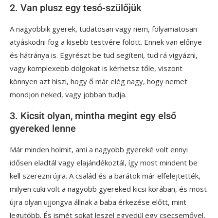
2. Van plusz egy tesó-szülőjük
A nagyobbik gyerek, tudatosan vagy nem, folyamatosan
atyáskodni fog a kisebb testvére fölött. Ennek van előnye
és hátránya is. Egyrészt be tud segíteni, tud rá vigyázni,
vagy komplexebb dolgokat is kérhetsz tőle, viszont
könnyen azt hiszi, hogy ő már elég nagy, hogy nemet
mondjon neked, vagy jobban tudja.
3. Kicsit olyan, mintha megint egy első
gyereked lenne
Már minden holmit, ami a nagyobb gyereké volt ennyi
idősen eladtál vagy elajándékoztál, így most mindent be
kell szerezni újra. A család és a barátok már elfelejtették,
milyen cuki volt a nagyobb gyereked kicsi korában, és most
újra olyan ujjongva állnak a baba érkezése előtt, mint
legutóbb. És ismét sokat leszel egyedül egy csecsemővel,