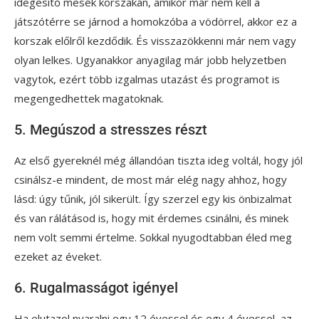
idegesítő mesék korszakán, amikor már nem kell a
játszótérre se járnod a homokzóba a vödörrel, akkor ez a
korszak előlről kezdődik. És visszazökkenni már nem vagy
olyan lelkes. Ugyanakkor anyagilag már jobb helyzetben
vagytok, ezért több izgalmas utazást és programot is
megengedhettek magatoknak.
5. Megúszod a stresszes részt
Az első gyereknél még állandóan tiszta ideg voltál, hogy jól
csinálsz-e mindent, de most már elég nagy ahhoz, hogy
lásd: úgy tűnik, jól sikerült. Így szerzel egy kis önbizalmat
és van rálátásod is, hogy mit érdemes csinálni, és minek
nem volt semmi értelme. Sokkal nyugodtabban éled meg
ezeket az éveket.
6. Rugalmasságot igényel
Ha elutazol nyaralni egy 12 évessel és egy 4 évessel, az