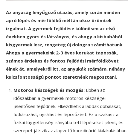
Az anyaság lenyűgöző utazás, amely során minden
apró lépés és mérföldkő méltán okoz örömteli
izgalmat. A gyermek fejlődése különösen az első
években gyors és látványos, és ahogy a kisbabából
kisgyermek lesz, rengeteg új dologra számíthatunk.
Ahogy a gyermekeink 2-3 éves korukat tapossák,
számos érdekes és fontos fejlődési mérföldkövet
élnek át, amelyekről itt, az anyukák számára, néhány
kulcsfontosságú pontot szeretnénk megosztani.
Motoros készségek és mozgás:
Ebben az
időszakban a gyermekek motoros készségei
jelentősen fejlődnek. Elkezdhetik a labdák dobálását,
futkározást, ugrálást és lépcsőzést. Ez a szakasz a
fizikai függetlenség irányába tett lépéseket jelent, és
szerepet játszik az alapvető koordináció kialakulásában.