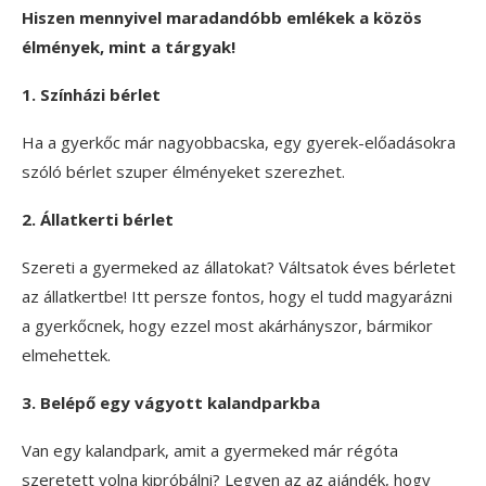
Hiszen mennyivel maradandóbb emlékek a közös
élmények, mint a tárgyak!
1. Színházi bérlet
Ha a gyerkőc már nagyobbacska, egy gyerek-előadásokra
szóló bérlet szuper élményeket szerezhet.
2. Állatkerti bérlet
Szereti a gyermeked az állatokat? Váltsatok éves bérletet
az állatkertbe! Itt persze fontos, hogy el tudd magyarázni
a gyerkőcnek, hogy ezzel most akárhányszor, bármikor
elmehettek.
3. Belépő egy vágyott kalandparkba
Van egy kalandpark, amit a gyermeked már régóta
szeretett volna kipróbálni? Legyen az az ajándék, hogy