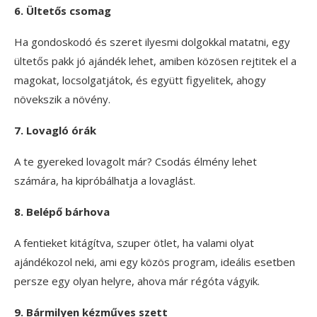
6. Ültetős csomag
Ha gondoskodó és szeret ilyesmi dolgokkal matatni, egy
ültetős pakk jó ajándék lehet, amiben közösen rejtitek el a
magokat, locsolgatjátok, és együtt figyelitek, ahogy
növekszik a növény.
7. Lovagló órák
A te gyereked lovagolt már? Csodás élmény lehet
számára, ha kipróbálhatja a lovaglást.
8. Belépő bárhova
A fentieket kitágítva, szuper ötlet, ha valami olyat
ajándékozol neki, ami egy közös program, ideális esetben
persze egy olyan helyre, ahova már régóta vágyik.
9. Bármilyen kézműves szett