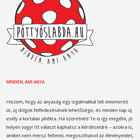
MINDEN, AMI ANYA
Hiszem, hogy az anyaság egy izgalmakkal teli önismereti
út, új dolgok felfedezésének lehetősége, és minden nap új
esély a kortalan játékra. Ha szeretnéd Te is így megélni, jó
helyen vagy! Itt választ kaphatsz a kérdéseidre – azokra is,
amiket nem mersz feltenni, megoszthatod az élményeidet,