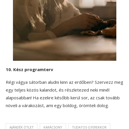
10. Kész programterv
Régi vágya sátorban aludni kinn az erdőben? Szervezz meg
egy teljes közös kalandot, és részletezed neki minél
alaposabban! Ha ezekre később kerül sor, az csak tovább
növeli a várakozást, ami egy boldog, örömteli dolog.
AJÁNDÉK ÖTLET
KARÁCSONY
TUDATOS GYEREKKOR