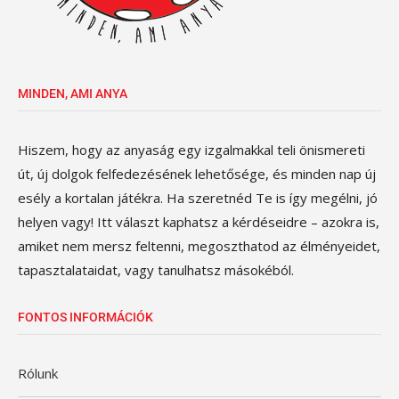
MINDEN, AMI ANYA
Hiszem, hogy az anyaság egy izgalmakkal teli önismereti
út, új dolgok felfedezésének lehetősége, és minden nap új
esély a kortalan játékra. Ha szeretnéd Te is így megélni, jó
helyen vagy! Itt választ kaphatsz a kérdéseidre – azokra is,
amiket nem mersz feltenni, megoszthatod az élményeidet,
tapasztalataidat, vagy tanulhatsz másokéból.
FONTOS INFORMÁCIÓK
Rólunk