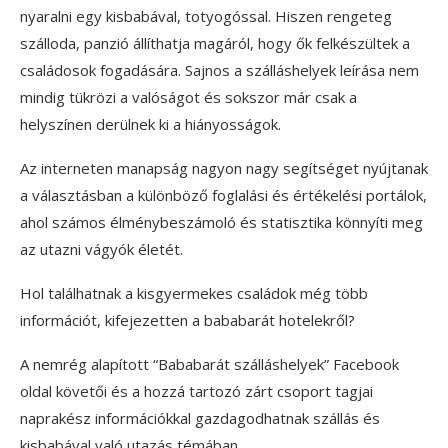
nyaralni egy kisbabával, totyogóssal. Hiszen rengeteg
szálloda, panzió állíthatja magáról, hogy ők felkészültek a
családosok fogadására. Sajnos a szálláshelyek leírása nem
mindig tükrözi a valóságot és sokszor már csak a
helyszínen derülnek ki a hiányosságok.
Az interneten manapság nagyon nagy segítséget nyújtanak
a választásban a különböző foglalási és értékelési portálok,
ahol számos élménybeszámoló és statisztika könnyíti meg
az utazni vágyók életét.
Hol találhatnak a kisgyermekes családok még több
információt, kifejezetten a bababarát hotelekről?
A nemrég alapított “Bababarát szálláshelyek” Facebook
oldal követői és a hozzá tartozó zárt csoport tagjai
naprakész információkkal gazdagodhatnak szállás és
kisbabával való utazás témában.