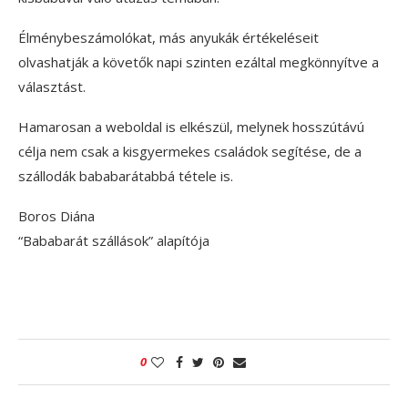
Élménybeszámolókat, más anyukák értékeléseit
olvashatják a követők napi szinten ezáltal megkönnyítve a
választást.
Hamarosan a weboldal is elkészül, melynek hosszútávú
célja nem csak a kisgyermekes családok segítése, de a
szállodák bababarátabbá tétele is.
Boros Diána
“Bababarát szállások” alapítója
0