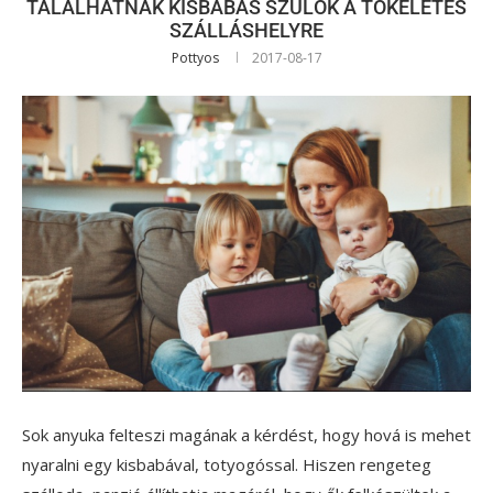
TALÁLHATNAK KISBABÁS SZÜLŐK A TÖKÉLETES
SZÁLLÁSHELYRE
Pottyos
2017-08-17
Sok anyuka felteszi magának a kérdést, hogy hová is mehet
nyaralni egy kisbabával, totyogóssal. Hiszen rengeteg