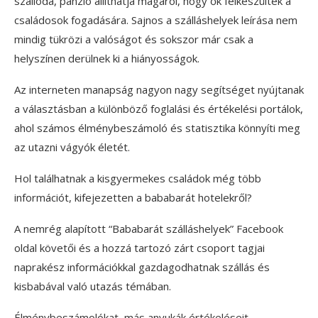
szálloda, panzió állíthatja magáról, hogy ők felkészültek a
családosok fogadására. Sajnos a szálláshelyek leírása nem
mindig tükrözi a valóságot és sokszor már csak a
helyszínen derülnek ki a hiányosságok.
Az interneten manapság nagyon nagy segítséget nyújtanak
a választásban a különböző foglalási és értékelési portálok,
ahol számos élménybeszámoló és statisztika könnyíti meg
az utazni vágyók életét.
Hol találhatnak a kisgyermekes családok még több
információt, kifejezetten a bababarát hotelekről?
A nemrég alapított “Bababarát szálláshelyek” Facebook
oldal követői és a hozzá tartozó zárt csoport tagjai
naprakész információkkal gazdagodhatnak szállás és
kisbabával való utazás témában.
Élménybeszámolókat, más anyukák értékeléseit