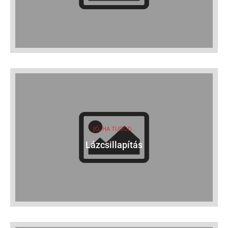
JÓ, HA TUDOD..
Lázcsillapítás