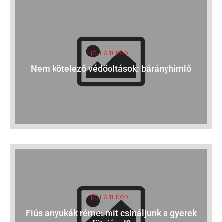
JÓ, HA TUDOD..
Nem kötelező védőoltások: bárányhimlő
JÓ, HA TUDOD..
Fiús anyukák réme: mit csináljunk a gyerek