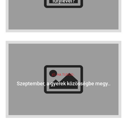
fütyiével?
JÓ, HA TUDOD..
Szeptember, a gyerek közösségbe megy..