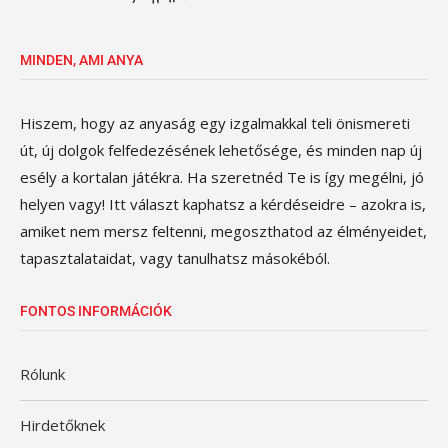
MINDEN, AMI ANYA
Hiszem, hogy az anyaság egy izgalmakkal teli önismereti
út, új dolgok felfedezésének lehetősége, és minden nap új
esély a kortalan játékra. Ha szeretnéd Te is így megélni, jó
helyen vagy! Itt választ kaphatsz a kérdéseidre – azokra is,
amiket nem mersz feltenni, megoszthatod az élményeidet,
tapasztalataidat, vagy tanulhatsz másokéból.
FONTOS INFORMÁCIÓK
Rólunk
Hirdetőknek