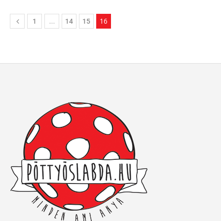
…
16
1
14
15