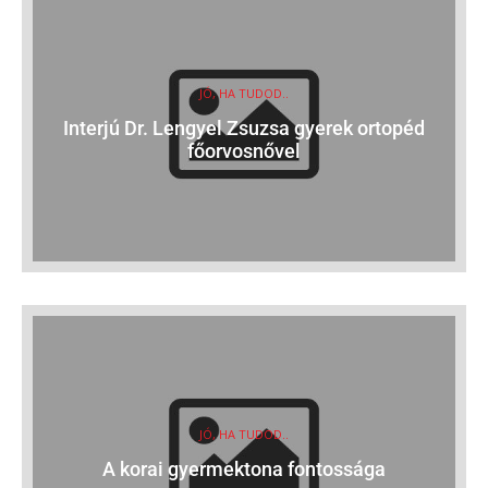
JÓ, HA TUDOD..
Interjú Dr. Lengyel Zsuzsa gyerek ortopéd
főorvosnővel
JÓ, HA TUDOD..
A korai gyermektona fontossága