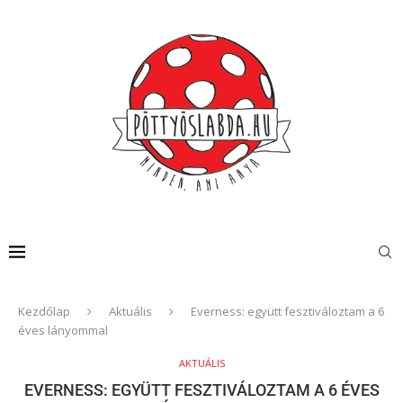
Kezdőlap
Aktuális
Everness: együtt fesztiváloztam a 6
éves lányommal
AKTUÁLIS
EVERNESS: EGYÜTT FESZTIVÁLOZTAM A 6 ÉVES