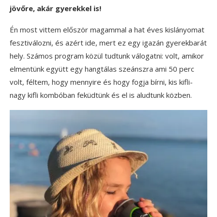
jövőre, akár gyerekkel is!
Én most vittem először magammal a hat éves kislányomat
fesztiválozni, és azért ide, mert ez egy igazán gyerekbarát
hely. Számos program közül tudtunk válogatni: volt, amikor
elmentünk együtt egy hangtálas szeánszra ami 50 perc
volt, féltem, hogy mennyire és hogy fogja bírni, kis kifli-
nagy kifli kombóban feküdtünk és el is aludtunk közben.