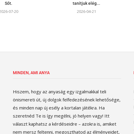
Sőt.
tanítjuk elég...
2026-07-20
2026-04-21
MINDEN, AMI ANYA
Hiszem, hogy az anyaság egy izgalmakkal teli
önismereti út, új dolgok felfedezésének lehetősége,
és minden nap új esély a kortalan játékra. Ha
szeretnéd Te is így megélni, jó helyen vagy! Itt
választ kaphatsz a kérdéseidre – azokra is, amiket
nem mersz feltenni, megoszthatod az élményeidet,