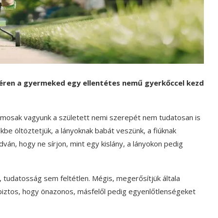
téren a gyermeked egy ellentétes nemű gyerkőccel kezd
amosak vagyunk a született nemi szerepét nem tudatosan is
ékbe öltöztetjük, a lányoknak babát veszünk, a fiúknak
dván, hogy ne sírjon, mint egy kislány, a lányokon pedig
 tudatosság sem feltétlen. Mégis, megerősítjük általa
biztos, hogy önazonos, másfelől pedig egyenlőtlenségeket