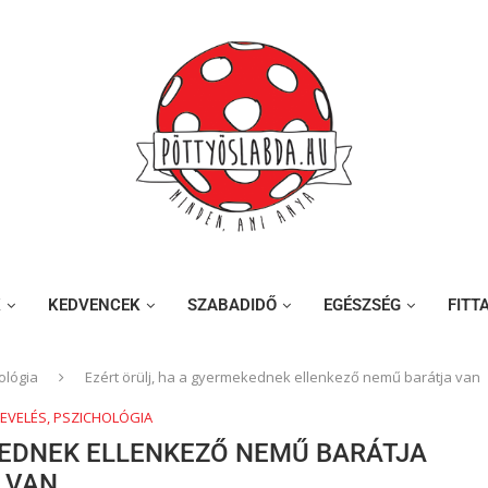
K
KEDVENCEK
SZABADIDŐ
EGÉSZSÉG
FITT
ológia
Ezért örülj, ha a gyermekednek ellenkező nemű barátja van
NEVELÉS, PSZICHOLÓGIA
KEDNEK ELLENKEZŐ NEMŰ BARÁTJA
VAN