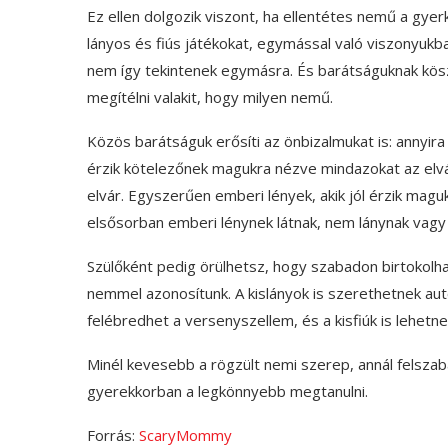
Ez ellen dolgozik viszont, ha ellentétes nemű a gyer
lányos és fiús játékokat, egymással való viszonyu
nem így tekintenek egymásra. És barátságuknak kös
megítélni valakit, hogy milyen nemű.
Közös barátságuk erősíti az önbizalmukat is: annyi
érzik kötelezőnek magukra nézve mindazokat az elvá
elvár. Egyszerűen emberi lények, akik jól érzik magu
elsősorban emberi lénynek látnak, nem lánynak vagy 
Szülőként pedig örülhetsz, hogy szabadon birtokolh
nemmel azonosítunk. A kislányok is szerethetnek autók
felébredhet a versenyszellem, és a kisfiúk is lehetn
Minél kevesebb a rögzült nemi szerep, annál felszab
gyerekkorban a legkönnyebb megtanulni.
Forrás:
ScaryMommy