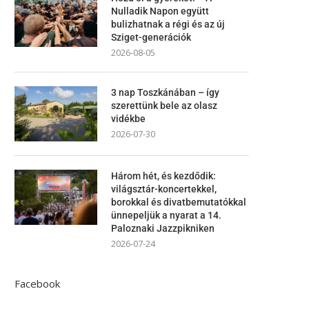
Nulladik Napon együtt
bulizhatnak a régi és az új
Sziget-generációk
2026-08-05
3 nap Toszkánában – így
szerettünk bele az olasz
vidékbe
2026-07-30
Három hét, és kezdődik:
világsztár-koncertekkel,
borokkal és divatbemutatókkal
ünnepeljük a nyarat a 14.
Paloznaki Jazzpikniken
2026-07-24
Facebook