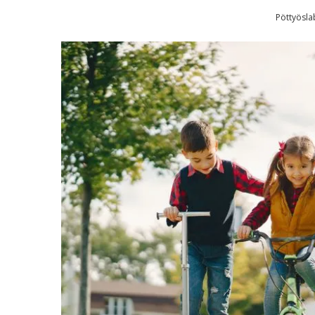
Pöttyösl