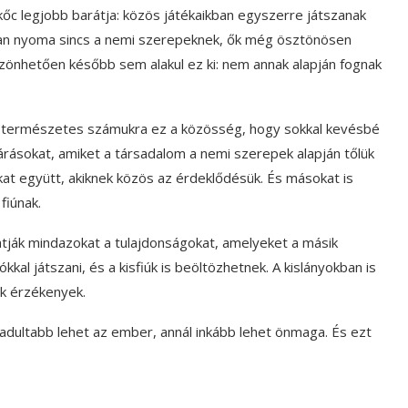
kőc legjobb barátja: közös játékaikban egyszerre játszanak
kban nyoma sincs a nemi szerepeknek, ők még ösztönösen
zönhetően később sem alakul ez ki: nem annak alapján fognak
ra természetes számukra ez a közösség, hogy sokkal kevésbé
rásokat, amiket a társadalom a nemi szerepek alapján tőlük
kat együtt, akiknek közös az érdeklődésük. És másokat is
fiúnak.
atják mindazokat a tulajdonságokat, amelyeket a másik
kal játszani, és a kisfiúk is beöltözhetnek. A kislányokban is
ek érzékenyek.
adultabb lehet az ember, annál inkább lehet önmaga. És ezt