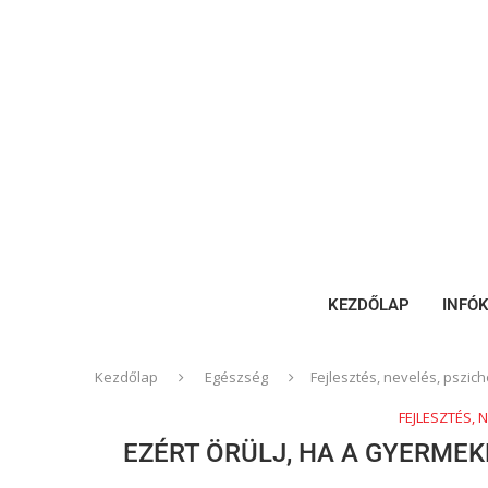
KEZDŐLAP
INFÓ
Kezdőlap
Egészség
Fejlesztés, nevelés, pszich
FEJLESZTÉS, 
EZÉRT ÖRÜLJ, HA A GYERME