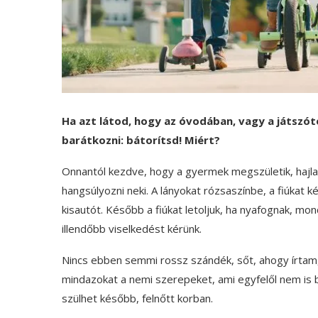
Ha azt látod, hogy az óvodában, vagy a játszó
barátkozni: bátorítsd! Miért?
Onnantól kezdve, hogy a gyermek megszületik, hajl
hangsúlyozni neki. A lányokat rózsaszínbe, a fiúkat k
kisautót. Később a fiúkat letoljuk, ha nyafognak, mon
illendőbb viselkedést kérünk.
Nincs ebben semmi rossz szándék, sőt, ahogy írtam,
mindazokat a nemi szerepeket, ami egyfelől nem is 
szülhet később, felnőtt korban.