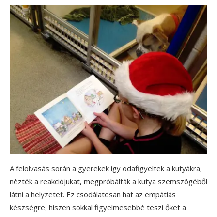
A felolvasás során a gyerekek így odafigyeltek a kutyákra,
nézték a reakciójukat, megpróbálták a kutya szemszögéből
látni a helyzetet. Ez csodálatosan hat az empátiás
készségre, hiszen sokkal figyelmesebbé teszi őket a