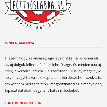
MINDEN, AMI ANYA
Hiszem, hogy az anyaság egy izgalmakkal teli önismereti
út, új dolgok felfedezésének lehetősége, és minden nap új
esély a kortalan játékra. Ha szeretnéd Te is így megélni, jó
helyen vagy! Itt választ kaphatsz a kérdéseidre – azokra is,
amiket nem mersz feltenni, megoszthatod az élményeidet,
tapasztalataidat, vagy tanulhatsz másokéból.
FONTOS INFORMÁCIÓK