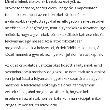
Mivel a félénk állatoknak kisebb az esélyük az
örökbefogadásra, fontos elérni, hogy ők is kapcsolatot
tudjanak teremteni az emberekkel. Kik lennének
alkalmasabbak nyitottságukkal és elfogadó viselkedésükkel
az ebben való segítségre, mint a gyerekek? A folyamat úgy
működik, hogy a gyerekek leülnek az állatok ketrece elé, és
felolvasnak egy mesét. Az állatok fokozatosan
megbarátkoznak a helyzettel, érdeklődőbbek lesznek, és
közel mennek a gyerekhez. Ilyenkor jutalomfalatot kapnak.
Az ötlet csodálatos változásokat hozott a kutyáknál, erről
számolnak be a menhely dolgozói. De nem csak az állatokra
van jó hatással a folyamat, a gyerekek számára is nagyon
hasznos. A felolvasás előtt egy tíz órás “tanfolyamon”
vettek részt, ahol megmutatták nekik, hogyan kell
értelmezni az állatok non-verbális kommunikációját: mikor
ideges, mikor fél, és mikor örül.