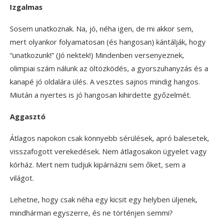
Izgalmas
Sosem unatkoznak. Na, jó, néha igen, de mi akkor sem,
mert olyankor folyamatosan (és hangosan) kántálják, hogy
“unatkozunk!” (Jó nektek!) Mindenben versenyeznek,
olimpiai szám nálunk az öltözködés, a gyorszuhanyzás és a
kanapé jó oldalára ülés. A vesztes sajnos mindig hangos.
Miután a nyertes is jó hangosan kihirdette győzelmét.
Aggasztó
Átlagos napokon csak könnyebb sérülések, apró balesetek,
visszafogott verekedések. Nem átlagosakon ügyelet vagy
kórház. Mert nem tudjuk kipárnázni sem őket, sem a
világot.
Lehetne, hogy csak néha egy kicsit egy helyben üljenek,
mindhárman egyszerre, és ne történjen semmi?