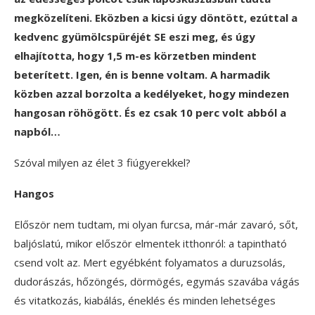
megközelíteni. Eközben a kicsi úgy döntött, ezúttal a
kedvenc gyümölcspüréjét SE eszi meg, és úgy
elhajította, hogy 1,5 m-es körzetben mindent
beterített. Igen, én is benne voltam. A harmadik
közben azzal borzolta a kedélyeket, hogy mindezen
hangosan röhögött. És ez csak 10 perc volt abból a
napból…
Szóval milyen az élet 3 fiúgyerekkel?
Hangos
Először nem tudtam, mi olyan furcsa, már-már zavaró, sőt,
baljóslatú, mikor először elmentek itthonról: a tapintható
csend volt az. Mert egyébként folyamatos a duruzsolás,
dudorászás, hőzöngés, dörmögés, egymás szavába vágás
és vitatkozás, kiabálás, éneklés és minden lehetséges