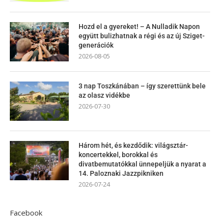
Hozd el a gyereket! – A Nulladik Napon
együtt bulizhatnak a régi és az új Sziget-
generációk
2026-08-05
3 nap Toszkánában – így szerettünk bele
az olasz vidékbe
2026-07-30
Három hét, és kezdődik: világsztár-
koncertekkel, borokkal és
divatbemutatókkal ünnepeljük a nyarat a
14. Paloznaki Jazzpikniken
2026-07-24
Facebook