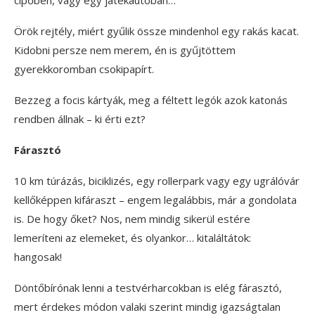
cipőben, vagy egy játékautóban…
Örök rejtély, miért gyűlik össze mindenhol egy rakás kacat.
Kidobni persze nem merem, én is gyűjtöttem
gyerekkoromban csokipapírt.
Bezzeg a focis kártyák, meg a féltett legók azok katonás
rendben állnak – ki érti ezt?
Fárasztó
10 km túrázás, biciklizés, egy rollerpark vagy egy ugrálóvár
kellőképpen kifáraszt – engem legalábbis, már a gondolata
is. De hogy őket? Nos, nem mindig sikerül estére
lemeríteni az elemeket, és olyankor… kitaláltátok:
hangosak!
Döntőbírónak lenni a testvérharcokban is elég fárasztó,
mert érdekes módon valaki szerint mindig igazságtalan