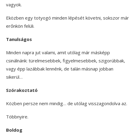
vagyok.
Eközben egy totyogó minden lépését követni, sokszor már
erőnkön felüli.
Tanulságos
Minden napra jut valami, amit utólag már másképp
csinálnánk: türelmesebbek, figyelmesebbek, szigorúbbak,
vagy épp lazábbak lennénk, de talán másnap jobban
sikerül…
Szórakoztató
Közben persze nem mindig… de utólag visszagondolva az.
Többnyire.
Boldog