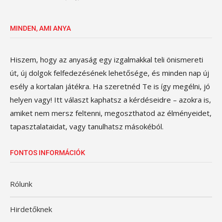
MINDEN, AMI ANYA
Hiszem, hogy az anyaság egy izgalmakkal teli önismereti
út, új dolgok felfedezésének lehetősége, és minden nap új
esély a kortalan játékra. Ha szeretnéd Te is így megélni, jó
helyen vagy! Itt választ kaphatsz a kérdéseidre – azokra is,
amiket nem mersz feltenni, megoszthatod az élményeidet,
tapasztalataidat, vagy tanulhatsz másokéból.
FONTOS INFORMÁCIÓK
Rólunk
Hirdetőknek