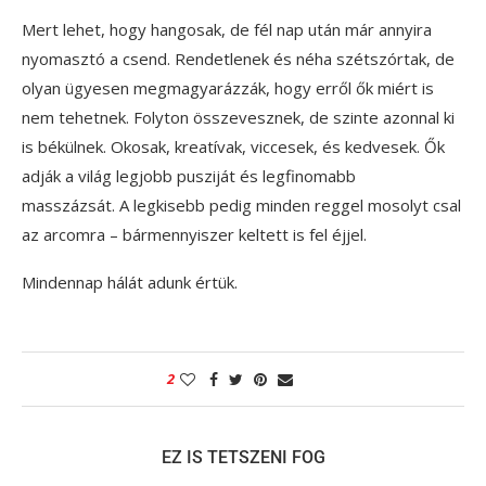
Mert lehet, hogy hangosak, de fél nap után már annyira
nyomasztó a csend. Rendetlenek és néha szétszórtak, de
olyan ügyesen megmagyarázzák, hogy erről ők miért is
nem tehetnek. Folyton összevesznek, de szinte azonnal ki
is békülnek. Okosak, kreatívak, viccesek, és kedvesek. Ők
adják a világ legjobb pusziját és legfinomabb
masszázsát. A legkisebb pedig minden reggel mosolyt csal
az arcomra – bármennyiszer keltett is fel éjjel.
Mindennap hálát adunk értük.
2
EZ IS TETSZENI FOG