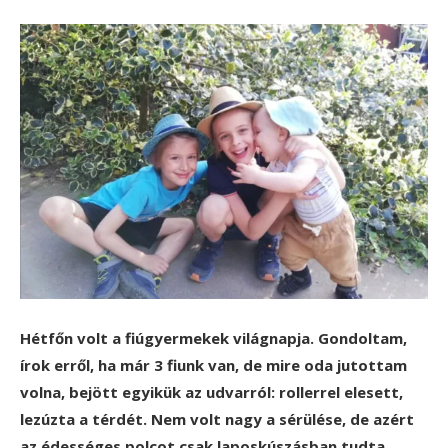
Hétfőn volt a fiúgyermekek világnapja. Gondoltam,
írok erről, ha már 3 fiunk van, de mire oda jutottam
volna, bejött egyikük az udvarról: rollerrel elesett,
lezúzta a térdét. Nem volt nagy a sérülése, de azért
az édességes polcot csak laposkúszásban tudta