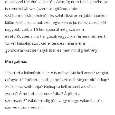
eszközzel történő zajkeltés. Aki még nem tanul zenélni, az
is remekül játszik (szerinte) gitáron, dobon,
szájharmonikán, ukulelén és szintetizátoron. Jobb napokon
külön-külön, rosszabbakon egyszerre. Ja, és ez csak a két
nagyobb volt, a 15 hónaposról még szó sem
esett. Közben mi is hangosak vagyunk a férjemmel, mert
túl kell kiabálni, szót kell érteni, és néha már a
gondolatainkat se halljuk (bár ez nem mindig hátrány).
Mozgalmas
“Elvitted a különórára? Érte is mész? Mit kell venni? Megint
elfogyott? Ebédet a suliban befizetted? Megint oltást kap?
Kinek lesz szülinapja? Holnapra kell bevinni a százas
zsepit? Átmehet a szomszédba? Átjöhet a
szomszéd?” Valaki mindig jön, vagy megy, valamit intéz,
szervez, tesz-vesz…