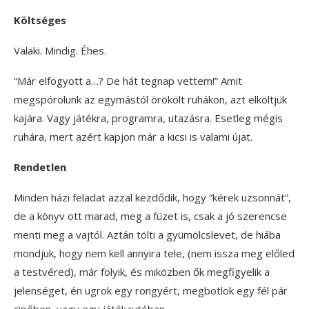
Költséges
Valaki. Mindig. Éhes.
“Már elfogyott a…? De hát tegnap vettem!” Amit
megspórolunk az egymástól örökölt ruhákon, azt elköltjük
kajára. Vagy játékra, programra, utazásra. Esetleg mégis
ruhára, mert azért kapjon már a kicsi is valami újat.
Rendetlen
Minden házi feladat azzal kezdődik, hogy “kérek uzsonnát”,
de a könyv ott marad, meg a füzet is, csak a jó szerencse
menti meg a vajtól. Aztán tölti a gyümölcslevet, de hiába
mondjuk, hogy nem kell annyira tele, (nem issza meg előled
a testvéred), már folyik, és miközben ők megfigyelik a
jelenséget, én ugrok egy rongyért, megbotlok egy fél pár