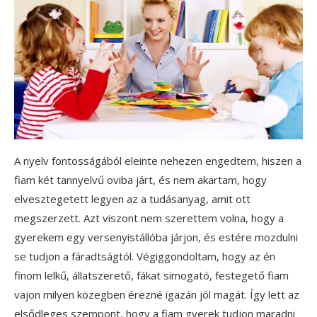
A nyelv fontosságából eleinte nehezen engedtem, hiszen a
fiam két tannyelvű oviba járt, és nem akartam, hogy
elvesztegetett legyen az a tudásanyag, amit ott
megszerzett. Azt viszont nem szerettem volna, hogy a
gyerekem egy versenyistállóba járjon, és estére mozdulni
se tudjon a fáradtságtól. Végiggondoltam, hogy az én
finom lelkű, állatszerető, fákat simogató, festegető fiam
vajon milyen közegben érezné igazán jól magát. Így lett az
elsődleges szempont, hogy a fiam gyerek tudjon maradni