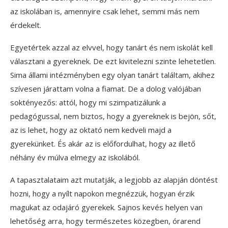
az iskolában is, amennyire csak lehet, semmi más nem
érdekelt.
Egyetértek azzal az elvvel, hogy tanárt és nem iskolát kell
választani a gyereknek. De ezt kivitelezni szinte lehetetlen.
Sima állami intézményben egy olyan tanárt találtam, akihez
szívesen járattam volna a fiamat. De a dolog valójában
soktényezős: attól, hogy mi szimpatizálunk a
pedagógussal, nem biztos, hogy a gyereknek is bejön, sőt,
az is lehet, hogy az oktató nem kedveli majd a
gyerekünket. És akár az is előfordulhat, hogy az illető
néhány év múlva elmegy az iskolából.
A tapasztalataim azt mutatják, a legjobb az alapján döntést
hozni, hogy a nyílt napokon megnézzük, hogyan érzik
magukat az odajáró gyerekek. Sajnos kevés helyen van
lehetőség arra, hogy természetes közegben, órarend