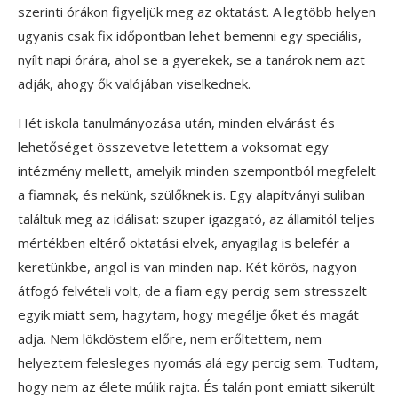
szerinti órákon figyeljük meg az oktatást. A legtöbb helyen
ugyanis csak fix időpontban lehet bemenni egy speciális,
nyílt napi órára, ahol se a gyerekek, se a tanárok nem azt
adják, ahogy ők valójában viselkednek.
Hét iskola tanulmányozása után, minden elvárást és
lehetőséget összevetve letettem a voksomat egy
intézmény mellett, amelyik minden szempontból megfelelt
a fiamnak, és nekünk, szülőknek is. Egy alapítványi suliban
találtuk meg az idálisat: szuper igazgató, az államitól teljes
mértékben eltérő oktatási elvek, anyagilag is belefér a
keretünkbe, angol is van minden nap. Két körös, nagyon
átfogó felvételi volt, de a fiam egy percig sem stresszelt
egyik miatt sem, hagytam, hogy megélje őket és magát
adja. Nem lökdöstem előre, nem erőltettem, nem
helyeztem felesleges nyomás alá egy percig sem. Tudtam,
hogy nem az élete múlik rajta. És talán pont emiatt sikerült