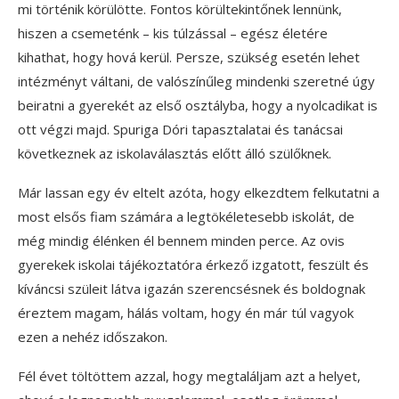
mi történik körülötte. Fontos körültekintőnek lennünk,
hiszen a csemeténk – kis túlzással – egész életére
kihathat, hogy hová kerül. Persze, szükség esetén lehet
intézményt váltani, de valószínűleg mindenki szeretné úgy
beiratni a gyerekét az első osztályba, hogy a nyolcadikat is
ott végzi majd. Spuriga Dóri tapasztalatai és tanácsai
következnek az iskolaválasztás előtt álló szülőknek.
Már lassan egy év eltelt azóta, hogy elkezdtem felkutatni a
most elsős fiam számára a legtökéletesebb iskolát, de
még mindig élénken él bennem minden perce. Az ovis
gyerekek iskolai tájékoztatóra érkező izgatott, feszült és
kíváncsi szüleit látva igazán szerencsésnek és boldognak
éreztem magam, hálás voltam, hogy én már túl vagyok
ezen a nehéz időszakon.
Fél évet töltöttem azzal, hogy megtaláljam azt a helyet,