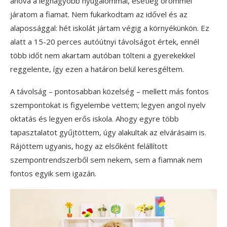
ahová a legnagyobb nyugalommal, esetleg örömmel
járatom a fiamat. Nem fukarkodtam az idővel és az
alapossággal: hét iskolát jártam végig a környékünkön. Ez
alatt a 15-20 perces autóútnyi távolságot értek, ennél
több időt nem akartam autóban tölteni a gyerekekkel
reggelente, így ezen a határon belül keresgéltem.
A távolság – pontosabban közelség – mellett más fontos
szempontokat is figyelembe vettem; legyen angol nyelv
oktatás és legyen erős iskola. Ahogy egyre több
tapasztalatot gyűjtöttem, úgy alakultak az elvárásaim is.
Rájöttem ugyanis, hogy az elsőként felállított
szempontrendszerből sem nekem, sem a fiamnak nem
fontos egyik sem igazán.