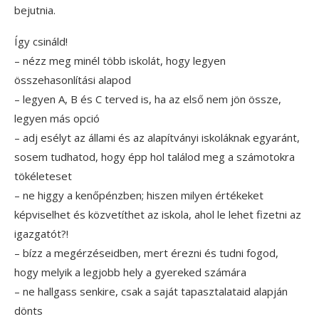
bejutnia.
Így csináld!
– nézz meg minél több iskolát, hogy legyen
összehasonlítási alapod
– legyen A, B és C terved is, ha az első nem jön össze,
legyen más opció
– adj esélyt az állami és az alapítványi iskoláknak egyaránt,
sosem tudhatod, hogy épp hol találod meg a számotokra
tökéleteset
– ne higgy a kenőpénzben; hiszen milyen értékeket
képviselhet és közvetíthet az iskola, ahol le lehet fizetni az
igazgatót?!
– bízz a megérzéseidben, mert érezni és tudni fogod,
hogy melyik a legjobb hely a gyereked számára
– ne hallgass senkire, csak a saját tapasztalataid alapján
dönts