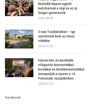
Nulladik Napon együtt
bulizhatnak a régi és az új
Sziget-generációk
2026-08-05
3 nap Toszkánában – így
szerettünk bele az olasz
vidékbe
2026-07-30
Három hét, és kezdődik:
világsztár-koncertekkel,
borokkal és divatbemutatókkal
ünnepeljük a nyarat a 14.
Paloznaki Jazzpikniken
2026-07-24
Facebook