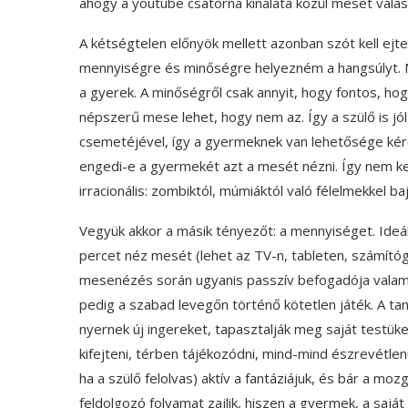
ahogy a youtube csatorna kínálata közül mesét válas
A kétségtelen előnyök mellett azonban szót kell ejt
mennyiségre és minőségre helyezném a hangsúlyt. 
a gyerek. A minőségről csak annyit, hogy fontos, ho
népszerű mese lehet, hogy nem az. Így a szülő is jó
csemetéjével, így a gyermeknek van lehetősége kérdez
engedi-e a gyermekét azt a mesét nézni. Így nem kel
irracionális: zombiktól, múmiáktól való félelmekkel baj
Vegyük akkor a másik tényezőt: a mennyiséget. Ideá
percet néz mesét (lehet az TV-n, tableten, számító
mesenézés során ugyanis passzív befogadója valami
pedig a szabad levegőn történő kötetlen játék. A t
nyernek új ingereket, tapasztalják meg saját testüke
kifejteni, térben tájékozódni, mind-mind észrevétlen
ha a szülő felolvas) aktív a fantáziájuk, és bár a m
feldolgozó folyamat zajlik, hiszen a gyermek, a saját 