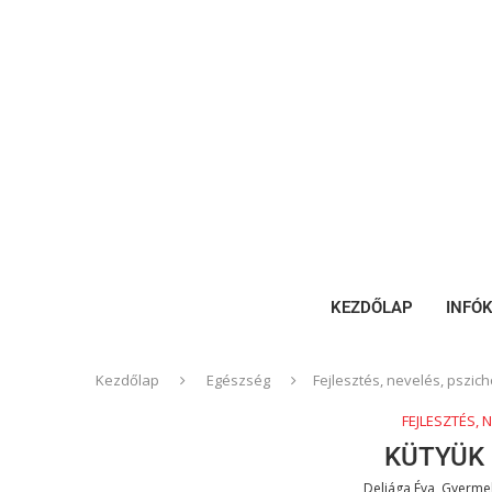
KEZDŐLAP
INFÓ
Kezdőlap
Egészség
Fejlesztés, nevelés, pszich
FEJLESZTÉS, 
KÜTYÜK
Deliága Éva, Gyerm