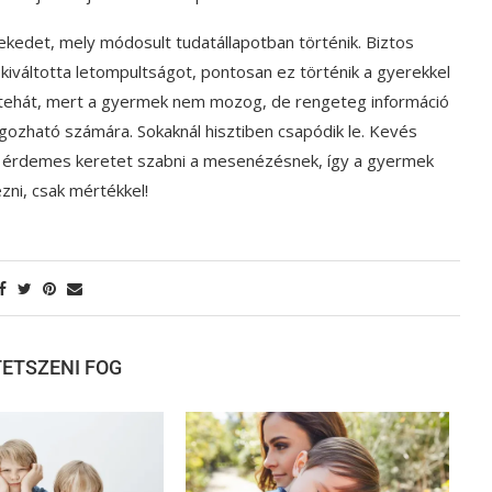
kedet, mely módosult tudatállapotban történik. Biztos
kiváltotta letompultságot, pontosan ez történik a gyerekkel
s tehát, mert a gyermek nem mozog, de rengeteg információ
gozható számára. Sokaknál hisztiben csapódik le. Kevés
ért érdemes keretet szabni a mesenézésnek, így a gyermek
zni, csak mértékkel!
 TETSZENI FOG