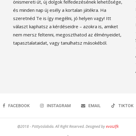
önismereti út, új dolgok felfedezésének lehetősége,
és minden nap új esély a kortalan játékra. Ha
szeretnéd Te is így megélni, jó helyen vagy! Itt
választ kaphatsz a kérdéseidre – azokra is, amiket
nem mersz feltenni, megoszthatod az élményeidet,
tapasztalataidat, vagy tanulhatsz másokéból.
FACEBOOK
INSTAGRAM
EMAIL
TIKTOK
@2018 - Pöttyöslabda. All Right Reserved. Designed by
evaszlfk