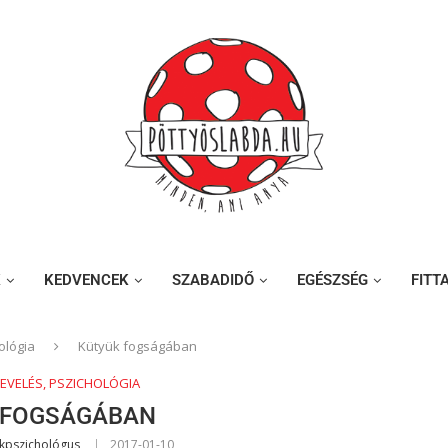
K
KEDVENCEK
SZABADIDŐ
EGÉSZSÉG
FITT
ológia
Kütyük fogságában
NEVELÉS, PSZICHOLÓGIA
 FOGSÁGÁBAN
ekpszichológus
2017-01-10