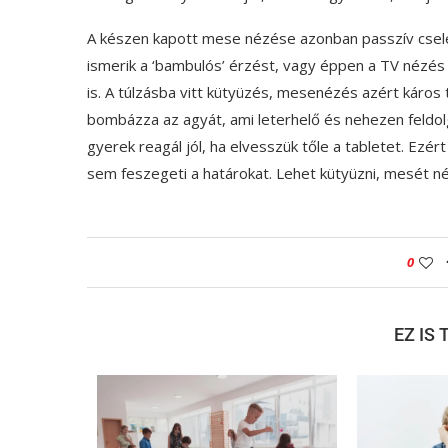
A készen kapott mese nézése azonban passzív csele
ismerik a ‘bambulós’ érzést, vagy éppen a TV nézés 
is. A túlzásba vitt kütyüzés, mesenézés azért káro
bombázza az agyát, ami leterhelő és nehezen feldol
gyerek reagál jól, ha elvesszük tőle a tabletet. Ez
sem feszegeti a határokat. Lehet kütyüzni, mesét né
0
EZ IS