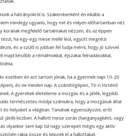
ztanak.
enünk a hátrányokról is. Szakemberként én inkább a
Nem mindegy ugyanis, hogy mit és milyen időtartamban néz
gy korának megfelelő tartalmakat nézzen, és az éppen
l teszi, ha egy-egy mese mellé leül, együtt megnézi
ni, és a szülő is jobban fel tudja mérni, hogy jó szívvel
l majd később a rémálmokkal, éjszakai felriadásokkal,
lódnia.
lis esetben én azt tartom jónak, ha a gyermek napi 10-20
gépen), és ne minden nap. A számítógépen, TV-n történő
nek. A gyerekek életeleme a mozgás és a játék, legjobb
anulás természetes módja számukra, hogy a mozgásuk által
t és helyüket a világban. Tanulnak egyensúlyozni, erőt
ül: játék közben. A hallott mese során (hanganyagként, vagy
ozgás olyankor sem kap túl nagy szerepet mégis egy aktív
szintjén rakja össze és képzeli el a hallottakat.