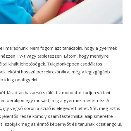
 kell maradnunk. Nem fogom azt tanácsolni, hogy a gyermek
 ne nézzen TV-t vagy tabletezzen. Látom, hogy mennyire
 által kínált lehetőségek. Tulajdonképpen csodálatos
sek lekötni hosszú percekre-órákra, még a legizgágább
 ideig odafigyelni.
ét fáradtan hazaeső szülő, tíz mondatot tudjon váltani
en berakjon egy mosást, míg a gyermek mesét néz. A
 így végső soron a szülő is elégedett lehet. Sőt, még azt is
k jelentős része komoly számítástechnikai alapismeretre
, szokják meg az érintő képernyőt és tanulnak kicsit angolul,