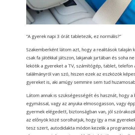
“A gyerek napi 3 órát tabletezik, ez normális?”
Szakemberként látom azt, hogy a realitások talaján
csak fa játékkal játszon, lakjanak jurtában és soha
lekötik a gyereket a TV, számítógép, tablet, telefon
találmányról van szó, hiszen ezek az eszközök képe
gyereket is, aki amúgy semmire sem tud huzamosabb
Látom annak is szükségességét és hasznát, hogy a k
egymással, vagy az anyuka elmosogasson, vagy épp
gyermek elégedett, biztonságban van, jól szórakozik,
az előnyök közé sorolhatjuk, hogy így a mai gyereke
tesz szert, autodidakta módon kezelik a programokat