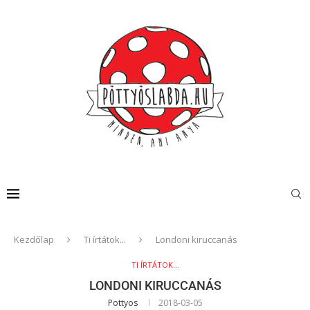
Kezdőlap
Ti írtátok...
Londoni kiruccanás
TI ÍRTÁTOK...
LONDONI KIRUCCANÁS
Pottyos
2018-03-05