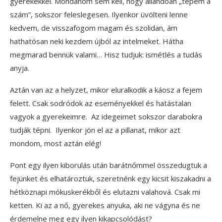
gyerekekkel. Mondanom sem kell, hogy állandóan „tépem a
szám”, sokszor feleslegesen. Ilyenkor üvölteni lenne
kedvem, de visszafogom magam és szolidan, ám
hathatósan neki kezdem újból az intelmeket. Hátha
megmarad bennük valami… Hisz tudjuk: ismétlés a tudás
anyja.
Aztán van az a helyzet, mikor eluralkodik a káosz a fejem
felett. Csak sodródok az eseményekkel és hatástalan
vagyok a gyerekeimre. Az idegeimet sokszor darabokra
tudják tépni. Ilyenkor jön el az a pillanat, mikor azt
mondom, most aztán elég!
Pont egy ilyen kiborulás után barátnőmmel összedugtuk a
fejünket és elhatároztuk, szeretnénk egy kicsit kiszakadni a
hétköznapi mókuskerékből és elutazni valahová. Csak mi
ketten. Ki az a nő, gyerekes anyuka, aki ne vágyna és ne
érdemelne meg egy ilyen kikapcsolódást?