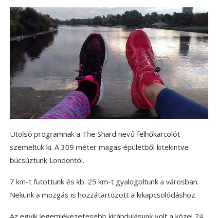
Utolsó programnak a The Shard nevű felhőkarcolót
szemeltük ki. A 309 méter magas épületből kitekintve
búcsúztunk Londontól.
7 km-t futottunk és kb. 25 km-t gyalogoltunk a városban.
Nekünk a mozgás is hozzátartozott a kikapcsolódáshoz.
Az egyik legemlékezetesebb kirándulásunk volt a közel 24