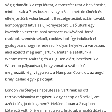
Végig dumáltuk a repülőutat, a transzfer utat a belvárosba,
mintha csak a 7-es buszon vagy a 3-as metrón ülnénk és
elfelejtettünk volna leszállni. Beszélgetésünk aztán tovább
hömpölygött látva az új környezetet. Első utunk egy
kávézóba vezetett, ahol betáraztunk kávéból, forró
csokiból, szendvicsekből, cookies-ból. Így indultunk el
gyalogosan, hogy felfedezzünk olyan helyeket a városban,
ahol azelőtt még nem jártunk. Miután elsétáltunk a
Westminster Apátság és a Big Ben előtt, becéloztuk a
Waterloo pályaudvart, hogy vonatra szálljunk és
megnézzük régi vágyunkat, a Hampton Court-ot, az angol
királyi család egyik palotáját.
London verőfényes napsütéssel várt ránk és ott
tartózkodásunkat megúsztuk egy csepp eső nélkül, ami
azért elég jó dolog, nem? Nekünk abban a 2 napban
kötelező volt jól érezni magunkat. Imádtuk a napfürdőzést,