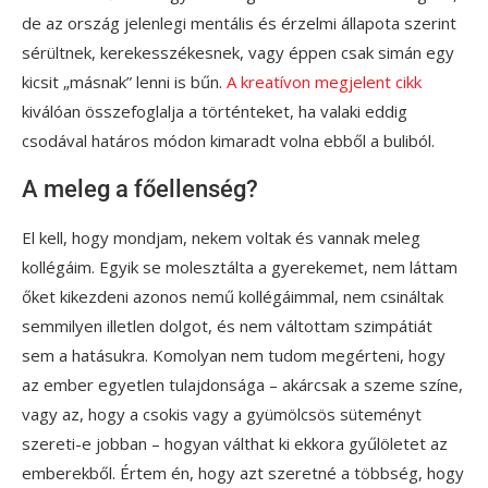
de az ország jelenlegi mentális és érzelmi állapota szerint
sérültnek, kerekesszékesnek, vagy éppen csak simán egy
kicsit „másnak” lenni is bűn.
A kreatívon megjelent cikk
kiválóan összefoglalja a történteket, ha valaki eddig
csodával határos módon kimaradt volna ebből a buliból.
A meleg a főellenség?
El kell, hogy mondjam, nekem voltak és vannak meleg
kollégáim. Egyik se molesztálta a gyerekemet, nem láttam
őket kikezdeni azonos nemű kollégáimmal, nem csináltak
semmilyen illetlen dolgot, és nem váltottam szimpátiát
sem a hatásukra. Komolyan nem tudom megérteni, hogy
az ember egyetlen tulajdonsága – akárcsak a szeme színe,
vagy az, hogy a csokis vagy a gyümölcsös süteményt
szereti-e jobban – hogyan válthat ki ekkora gyűlöletet az
emberekből. Értem én, hogy azt szeretné a többség, hogy