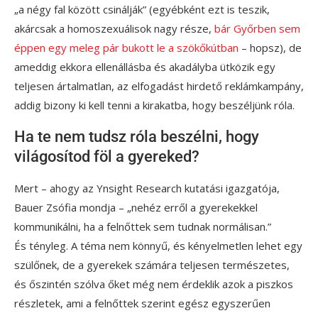
„a négy fal között csinálják” (egyébként ezt is teszik,
akárcsak a homoszexuálisok nagy része,
bár Győrben sem
éppen egy meleg pár bukott le a szökőkútban
– hopsz), de
ameddig ekkora ellenállásba és akadályba ütközik egy
teljesen ártalmatlan, az elfogadást hirdető reklámkampány,
addig bizony ki kell tenni a kirakatba, hogy beszéljünk róla.
Ha te nem tudsz róla beszélni, hogy
világosítod föl a gyereked?
Mert – ahogy az Ynsight Research kutatási igazgatója,
Bauer Zsófia mondja – „nehéz erről a gyerekekkel
kommunikálni, ha a felnőttek sem tudnak normálisan.”
És tényleg. A téma nem könnyű, és kényelmetlen lehet egy
szülőnek, de a gyerekek számára teljesen természetes,
és őszintén szólva őket még nem érdeklik azok a piszkos
részletek, ami a felnőttek szerint egész egyszerűen