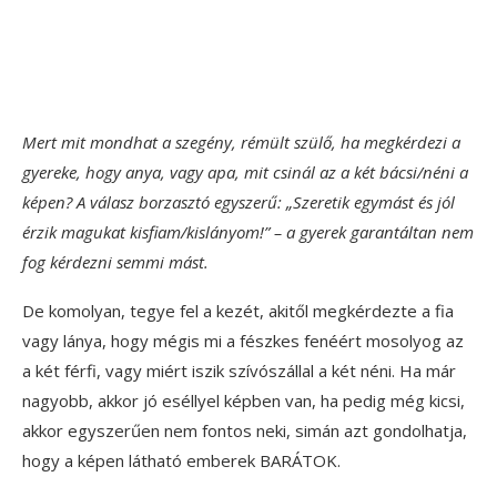
Mert mit mondhat a szegény, rémült szülő, ha megkérdezi a
gyereke, hogy anya, vagy apa, mit csinál az a két bácsi/néni a
képen? A válasz borzasztó egyszerű: „Szeretik egymást és jól
érzik magukat kisfiam/kislányom!” – a gyerek garantáltan nem
fog kérdezni semmi mást.
De komolyan, tegye fel a kezét, akitől megkérdezte a fia
vagy lánya, hogy mégis mi a fészkes fenéért mosolyog az
a két férfi, vagy miért iszik szívószállal a két néni. Ha már
nagyobb, akkor jó eséllyel képben van, ha pedig még kicsi,
akkor egyszerűen nem fontos neki, simán azt gondolhatja,
hogy a képen látható emberek BARÁTOK.