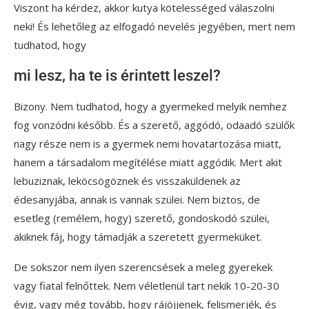
Viszont ha kérdez, akkor kutya kötelességed válaszolni
neki! És lehetőleg az elfogadó nevelés jegyében, mert nem
tudhatod, hogy
mi lesz, ha te is érintett leszel?
Bizony. Nem tudhatod, hogy a gyermeked melyik nemhez
fog vonzódni később. És a szerető, aggódó, odaadó szülők
nagy része nem is a gyermek nemi hovatartozása miatt,
hanem a társadalom megítélése miatt aggódik. Mert akit
lebuziznak, leköcsögöznek és visszaküldenek az
édesanyjába, annak is vannak szülei. Nem biztos, de
esetleg (remélem, hogy) szerető, gondoskodó szülei,
akiknek fáj, hogy támadják a szeretett gyermeküket.
De sokszor nem ilyen szerencsések a meleg gyerekek
vagy fiatal felnőttek. Nem véletlenül tart nekik 10-20-30
évig, vagy még tovább, hogy rájöjjenek, felismerjék, és