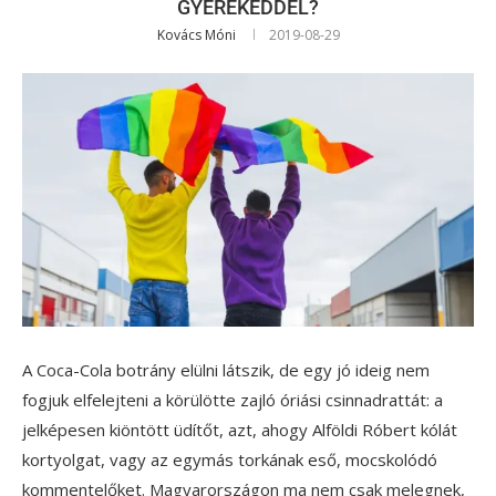
GYEREKEDDEL?
Kovács Móni
2019-08-29
A Coca-Cola botrány elülni látszik, de egy jó ideig nem
fogjuk elfelejteni a körülötte zajló óriási csinnadrattát: a
jelképesen kiöntött üdítőt, azt, ahogy Alföldi Róbert kólát
kortyolgat, vagy az egymás torkának eső, mocskolódó
kommentelőket. Magyarországon ma nem csak melegnek,