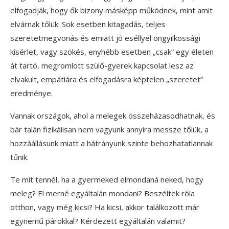
elfogadják, hogy ők bizony másképp működnek, mint amit
elvárnak tőlük. Sok esetben kitagadás, teljes
szeretetmegvonás és emiatt jó eséllyel öngyilkossági
kísérlet, vagy szökés, enyhébb esetben „csak” egy életen
át tartó, megromlott szülő-gyerek kapcsolat lesz az
elvakult, empátiára és elfogadásra képtelen „szeretet”
eredménye.
Vannak országok, ahol a melegek összeházasodhatnak, és
bár talán fizikálisan nem vagyunk annyira messze tőlük, a
hozzáállásunk miatt a hátrányunk szinte behozhatatlannak
tűnik.
Te mit tennél, ha a gyermeked elmondaná neked, hogy
meleg? El merné egyáltalán mondani? Beszéltek róla
otthon, vagy még kicsi? Ha kicsi, akkor találkozott már
egynemű párokkal? Kérdezett egyáltalán valamit?