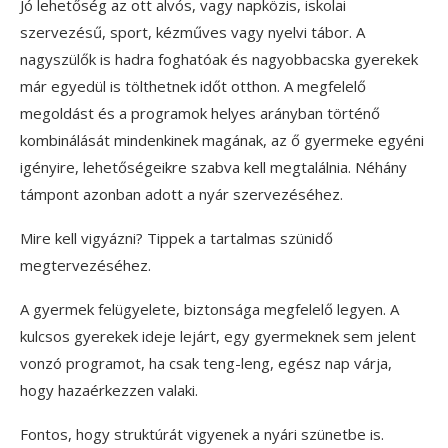
Jó lehetőség az ott alvós, vagy napközis, iskolai
szervezésű, sport, kézműves vagy nyelvi tábor. A
nagyszülők is hadra foghatóak és nagyobbacska gyerekek
már egyedül is tölthetnek időt otthon. A megfelelő
megoldást és a programok helyes arányban történő
kombinálását mindenkinek magának, az ő gyermeke egyéni
igényire, lehetőségeikre szabva kell megtalálnia. Néhány
támpont azonban adott a nyár szervezéséhez.
Mire kell vigyázni? Tippek a tartalmas szünidő
megtervezéséhez.
A gyermek felügyelete, biztonsága megfelelő legyen. A
kulcsos gyerekek ideje lejárt, egy gyermeknek sem jelent
vonzó programot, ha csak teng-leng, egész nap várja,
hogy hazaérkezzen valaki.
Fontos, hogy struktúrát vigyenek a nyári szünetbe is.