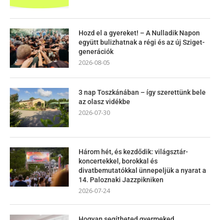
Hozd el a gyereket! – A Nulladik Napon
együtt bulizhatnak a régi és az új Sziget-
generációk
2026-08-05
3 nap Toszkánában – így szerettünk bele
az olasz vidékbe
2026-07-30
Három hét, és kezdődik: világsztár-
koncertekkel, borokkal és
divatbemutatókkal ünnepeljük a nyarat a
14. Paloznaki Jazzpikniken
2026-07-24
Hogyan segítheted gyermeked