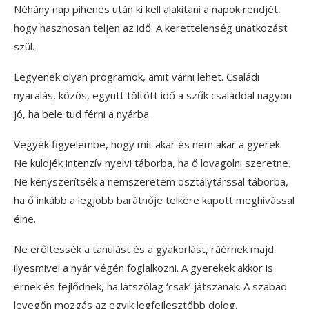
Néhány nap pihenés után ki kell alakítani a napok rendjét,
hogy hasznosan teljen az idő. A kerettelenség unatkozást
szül.
Legyenek olyan programok, amit várni lehet. Családi
nyaralás, közös, együtt töltött idő a szűk családdal nagyon
jó, ha bele tud férni a nyárba.
Vegyék figyelembe, hogy mit akar és nem akar a gyerek.
Ne küldjék intenzív nyelvi táborba, ha ő lovagolni szeretne.
Ne kényszerítsék a nemszeretem osztálytárssal táborba,
ha ő inkább a legjobb barátnője telkére kapott meghívással
élne.
Ne erőltessék a tanulást és a gyakorlást, ráérnek majd
ilyesmivel a nyár végén foglalkozni. A gyerekek akkor is
érnek és fejlődnek, ha látszólag ‘csak’ játszanak. A szabad
levegőn mozgás az egyik legfejlesztőbb dolog.