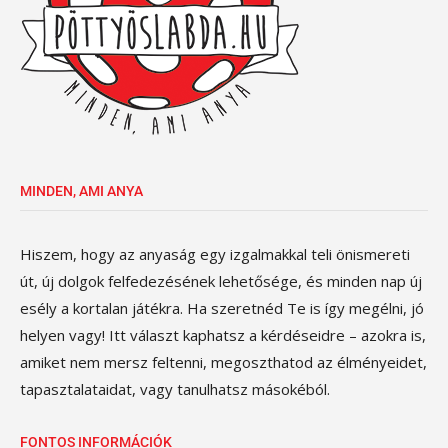
MINDEN, AMI ANYA
Hiszem, hogy az anyaság egy izgalmakkal teli önismereti
út, új dolgok felfedezésének lehetősége, és minden nap új
esély a kortalan játékra. Ha szeretnéd Te is így megélni, jó
helyen vagy! Itt választ kaphatsz a kérdéseidre – azokra is,
amiket nem mersz feltenni, megoszthatod az élményeidet,
tapasztalataidat, vagy tanulhatsz másokéból.
FONTOS INFORMÁCIÓK