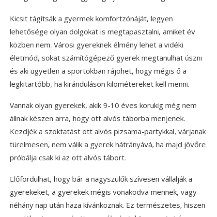
Kicsit tágítsák a gyermek komfortzónáját, legyen
lehetősége olyan dolgokat is megtapasztalni, amiket év
közben nem. Városi gyereknek élmény lehet a vidéki
életmód, sokat számítógépező gyerek megtanulhat úszni
és aki ügyetlen a sportokban rájöhet, hogy mégis ő a
legkitartóbb, ha kiránduláson kilométereket kell menni.
Vannak olyan gyerekek, akik 9-10 éves korukig még nem
állnak készen arra, hogy ott alvós táborba menjenek.
Kezdjék a szoktatást ott alvós pizsama-partykkal, várjanak
türelmesen, nem válik a gyerek hátrányává, ha majd jövőre
próbálja csak ki az ott alvós tábort.
Előfordulhat, hogy bár a nagyszülők szívesen vállalják a
gyerekeket, a gyerekek mégis vonakodva mennek, vagy
néhány nap után haza kívánkoznak. Ez természetes, hiszen