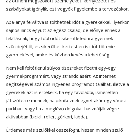
az otthoni megszokott személyeket, környezetet és
szabályokat igénylik, ezt vegyék figyelembe a tervezéskor,
Apa-anya felváltva is tölthetnek időt a gyerekekkel. Ilyenkor
sajnos nincs együtt az egész család, de előnye ennek a
felállásnak, hogy több időt sikerül lefedni a gyermek
szünidejéből, és sikerülhet kettesben is időt töltenie
gyermekével, amire év közben kevés a lehetőség.
Nem kell feltétlenül súlyos tízezreket fizetni egy-egy
gyermekprogramért, vagy strandolásért. Az internet
segítségével számos ingyenes programot találhat, illetve a
gyerekek azt is értékelik, ha egy távolabbi, ismeretlen
játszótérre mennek, ha piknikeznek egyet akár egy városi
parkban, vagy ha a meglévő dolgokat használják végre
aktívabban (bicikli, roller, görkori, labda).
Érdemes más szülőkkel összefogni, hiszen minden szülő