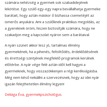
számára nehézség a gyermek sok szabadidejének
lekötése. Egy szülő egy-egy napra bevállalhatja gyermeke
barátait, hogy aztán máskor ő bízhassa csemetéjét az
ismerős anyukára. Ami a szülőknek praktikus megoldás, az
a gyereknek öröm, hiszen biztosítják számára, hogy ne
szakadjon meg a kapcsolat nyáron sem a barátaival.
A nyári szünet akkor lesz jó, tartalmas élmény
gyermekének, ha a pihenés, feltöltődés, érdeklődésének
és érettségi szintjének megfelelő programok kerülnek
előtérbe. A nyár vége felé aztán időt kell hagyni a
gyermeknek, hogy visszazökkenjen a régi kerékvágásba.
Még nem késő nekiállni a szervezésnek, hogy az idei nyár
igazán felejthetetlen élmény legyen!
Deliága Éva, gyermekpszichológus