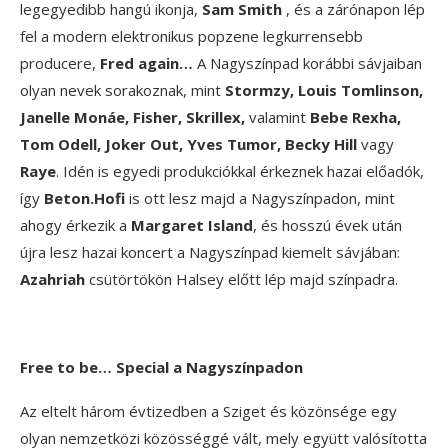
legegyedibb hangú ikonja,
Sam Smith
, és a zárónapon lép
fel a modern elektronikus popzene legkurrensebb
producere,
Fred again…
A Nagyszínpad korábbi sávjaiban
olyan nevek sorakoznak, mint
Stormzy, Louis Tomlinson,
Janelle Monáe, Fisher, Skrillex,
valamint
Bebe Rexha,
Tom Odell, Joker Out, Yves Tumor, Becky Hill
vagy
Raye
. Idén is egyedi produkciókkal érkeznek hazai előadók,
így
Beton.Hofi
is ott lesz majd a Nagyszínpadon, mint
ahogy érkezik a
Margaret Island
, és hosszú évek után
újra lesz hazai koncert a Nagyszínpad kiemelt sávjában:
Azahriah
csütörtökön Halsey előtt lép majd színpadra.
Free to be… Special a Nagyszínpadon
Az eltelt három évtizedben a Sziget és közönsége egy
olyan nemzetközi közösséggé vált, mely együtt valósította