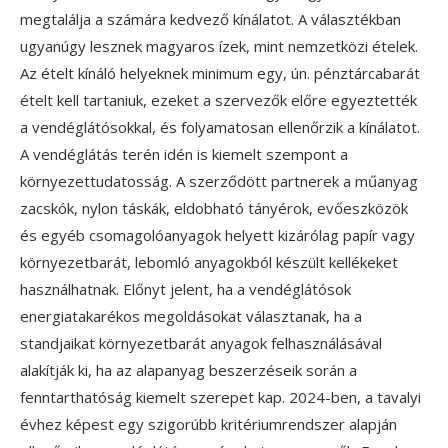
megtalálja a számára kedvező kínálatot. A választékban
ugyanúgy lesznek magyaros ízek, mint nemzetközi ételek.
Az ételt kínáló helyeknek minimum egy, ún. pénztárcabarát
ételt kell tartaniuk, ezeket a szervezők előre egyeztették
a vendéglátósokkal, és folyamatosan ellenőrzik a kínálatot.
A vendéglátás terén idén is kiemelt szempont a
környezettudatosság. A szerződött partnerek a műanyag
zacskók, nylon táskák, eldobható tányérok, evőeszközök
és egyéb csomagolóanyagok helyett kizárólag papír vagy
környezetbarát, lebomló anyagokból készült kellékeket
használhatnak. Előnyt jelent, ha a vendéglátósok
energiatakarékos megoldásokat választanak, ha a
standjaikat környezetbarát anyagok felhasználásával
alakítják ki, ha az alapanyag beszerzéseik során a
fenntarthatóság kiemelt szerepet kap. 2024-ben, a tavalyi
évhez képest egy szigorúbb kritériumrendszer alapján