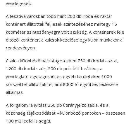
vendégeket.
A fesztiválvárosban több mint 200 db iroda és raktár
konténert állítottak fel, ezek szintezéséhez mintegy 15
köbméter szintezőanyagra volt szükség. A konténerek fele
öltözői konténer, a kulcsok kezelése egy külön munkakör a
rendezvényen.
Csak a különböző backstage-ekben 750 db irodai asztal,
1200 db irodai szék, 500 db polc lett beállítva, a
vendéglátó egységeknél és egyéb területeken 1000
sörszettet állítottak fel, ami 8000 fő együttes leülésére
alkalmas.
A forgalomirányítást 250 db útirányjelző tábla, és a
közönség tájékozódását – különböző pontokon – összesen
100 m2 ledfal is segíti.