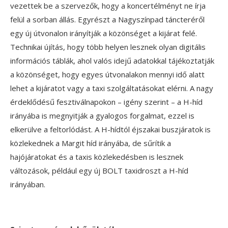
vezettek be a szervezők, hogy a koncertélményt ne írja
felül a sorban állás. Egyrészt a Nagyszínpad táncteréről
egy új útvonalon irányítják a közönséget a kijárat felé.
Technikai újítás, hogy több helyen lesznek olyan digitális
információs táblák, ahol valós idejű adatokkal tájékoztatják
a közönséget, hogy egyes útvonalakon mennyi idő alatt
lehet a kijáratot vagy a taxi szolgáltatásokat elérni. A nagy
érdeklődésű fesztiválnapokon – igény szerint – a H-híd
irányába is megnyitják a gyalogos forgalmat, ezzel is
elkerülve a feltorlódást. A H-hídtól éjszakai buszjáratok is
közlekednek a Margit híd irányába, de sűrítik a
hajójáratokat és a taxis közlekedésben is lesznek
változások, például egy új BOLT taxidroszt a H-híd
irányában.