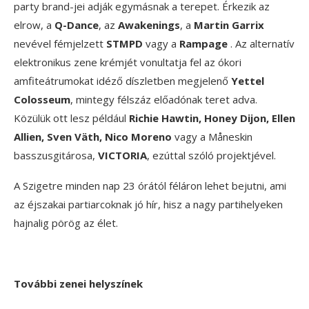
party brand-jei adják egymásnak a terepet. Érkezik az
elrow, a
Q-Dance
, az
Awakenings
, a
Martin Garrix
nevével fémjelzett
STMPD
vagy a
Rampage
. Az alternatív
elektronikus zene krémjét vonultatja fel az ókori
amfiteátrumokat idéző díszletben megjelenő
Yettel
Colosseum
, mintegy félszáz előadónak teret adva.
Közülük ott lesz például
Richie Hawtin, Honey Dijon, Ellen
Allien, Sven Väth, Nico Moreno
vagy a Måneskin
basszusgitárosa,
VICTORIA
, ezúttal szóló projektjével.
A Szigetre minden nap 23 órától féláron lehet bejutni, ami
az éjszakai partiarcoknak jó hír, hisz a nagy partihelyeken
hajnalig pörög az élet.
További zenei helyszínek