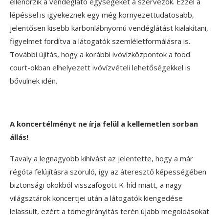
ellenőrzik a vendéglátó egységeket a szervezők. Ezzel a
lépéssel is igyekeznek egy még környezettudatosabb,
jelentősen kisebb karbonlábnyomú vendéglátást kialakítani,
figyelmet fordítva a látogatók szemléletformálásra is.
További újítás, hogy a korábbi ivóvízközpontok a food
court-okban elhelyezett ivóvízvételi lehetőségekkel is
bővülnek idén.
A koncertélményt ne írja felül a kellemetlen sorban
állás!
Tavaly a legnagyobb kihívást az jelentette, hogy a már
régóta felújításra szoruló, így az áteresztő képességében
biztonsági okokból visszafogott K-híd miatt, a nagy
világsztárok koncertjei után a látogatók kiengedése
lelassult, ezért a tömegirányítás terén újabb megoldásokat