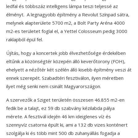
ledfal és többszáz intelligens lámpa teszi teljessé az
élményt. A legnagyobb építmény a Revolut Színpad sátra,
melynek alapterülete 5700 m2, a Bolt Party Aréna 4000
m2-es területet foglal el, a Yettel Colosseum pedig 3000
raklapból épül fel.
Újítás, hogy a koncertek jobb élvezhetősége érdekében
eltűnik a közönségtér közepén álló keverőtorony (FOH),
ehelyett a nézőtér két szélén álló kisebb építmény veszi át
ennek szerepét. Szabadtéri fesztiválon, ilyen méretben
ilyet még senki nem csinált Magyarországon.
A szervezők a Sziget területén összesen 46.855 m2-en
fedik be a talajt, ez 59 db szabvány kézilabda pálya
mérete. A fesztivál idején 46 km ideiglenes víz és
szennyvíz csatorna épült ki, ami a 132 db vizes konténert
szolgálja ki és több mint 500 db zuhanyállás fogadja a