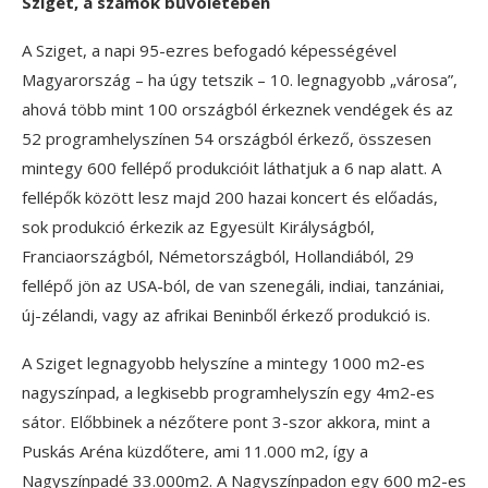
Sziget, a számok bűvöletében
A Sziget, a napi 95-ezres befogadó képességével
Magyarország – ha úgy tetszik – 10. legnagyobb „városa”,
ahová több mint 100 országból érkeznek vendégek és az
52 programhelyszínen 54 országból érkező, összesen
mintegy 600 fellépő produkcióit láthatjuk a 6 nap alatt. A
fellépők között lesz majd 200 hazai koncert és előadás,
sok produkció érkezik az Egyesült Királyságból,
Franciaországból, Németországból, Hollandiából, 29
fellépő jön az USA-ból, de van szenegáli, indiai, tanzániai,
új-zélandi, vagy az afrikai Beninből érkező produkció is.
A Sziget legnagyobb helyszíne a mintegy 1000 m2-es
nagyszínpad, a legkisebb programhelyszín egy 4m2-es
sátor. Előbbinek a nézőtere pont 3-szor akkora, mint a
Puskás Aréna küzdőtere, ami 11.000 m2, így a
Nagyszínpadé 33.000m2. A Nagyszínpadon egy 600 m2-es