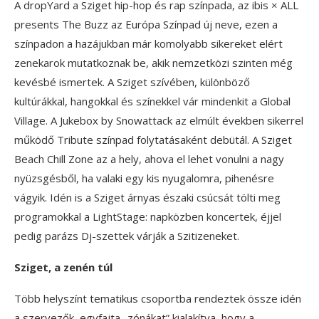
A dropYard a Sziget hip-hop és rap színpada, az ibis × ALL
presents The Buzz az Európa Színpad új neve, ezen a
színpadon a hazájukban már komolyabb sikereket elért
zenekarok mutatkoznak be, akik nemzetközi szinten még
kevésbé ismertek. A Sziget szívében, különböző
kultúrákkal, hangokkal és színekkel vár mindenkit a Global
Village. A Jukebox by Snowattack az elmúlt években sikerrel
működő Tribute színpad folytatásaként debütál. A Sziget
Beach Chill Zone az a hely, ahova el lehet vonulni a nagy
nyüzsgésből, ha valaki egy kis nyugalomra, pihenésre
vágyik. Idén is a Sziget árnyas északi csúcsát tölti meg
programokkal a LightStage: napközben koncertek, éjjel
pedig parázs Dj-szettek várják a Szitizeneket.
Sziget, a zenén túl
Több helyszínt tematikus csoportba rendeztek össze idén
a szervezők, egyfajta „zónákat” kialakítva, hogy a