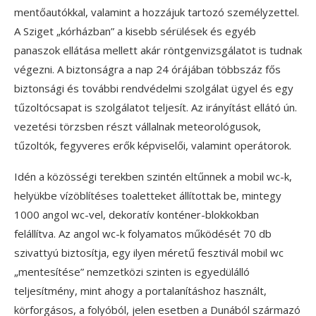
mentőautókkal, valamint a hozzájuk tartozó személyzettel.
A Sziget „kórházban” a kisebb sérülések és egyéb
panaszok ellátása mellett akár röntgenvizsgálatot is tudnak
végezni. A biztonságra a nap 24 órájában többszáz fős
biztonsági és további rendvédelmi szolgálat ügyel és egy
tűzoltócsapat is szolgálatot teljesít. Az irányítást ellátó ún.
vezetési törzsben részt vállalnak meteorológusok,
tűzoltók, fegyveres erők képviselői, valamint operátorok.
Idén a közösségi terekben szintén eltűnnek a mobil wc-k,
helyükbe vízöblítéses toaletteket állítottak be, mintegy
1000 angol wc-vel, dekoratív konténer-blokkokban
felállítva. Az angol wc-k folyamatos működését 70 db
szivattyú biztosítja, egy ilyen méretű fesztivál mobil wc
„mentesítése” nemzetközi szinten is egyedülálló
teljesítmény, mint ahogy a portalanításhoz használt,
körforgásos, a folyóból, jelen esetben a Dunából származó