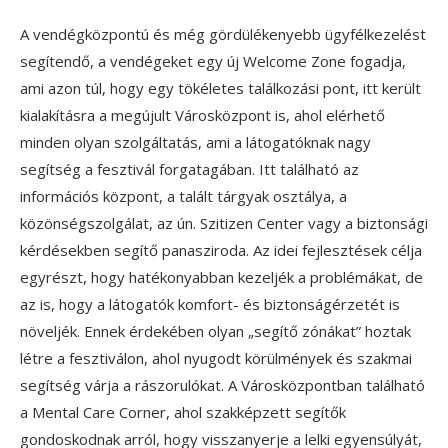
A vendégközpontú és még gördülékenyebb ügyfélkezelést
segítendő, a vendégeket egy új Welcome Zone fogadja,
ami azon túl, hogy egy tökéletes találkozási pont, itt került
kialakításra a megújult Városközpont is, ahol elérhető
minden olyan szolgáltatás, ami a látogatóknak nagy
segítség a fesztivál forgatagában. Itt található az
információs központ, a talált tárgyak osztálya, a
közönségszolgálat, az ún. Szitizen Center vagy a biztonsági
kérdésekben segítő panasziroda. Az idei fejlesztések célja
egyrészt, hogy hatékonyabban kezeljék a problémákat, de
az is, hogy a látogatók komfort- és biztonságérzetét is
növeljék. Ennek érdekében olyan „segítő zónákat” hoztak
létre a fesztiválon, ahol nyugodt körülmények és szakmai
segítség várja a rászorulókat. A Városközpontban található
a Mental Care Corner, ahol szakképzett segítők
gondoskodnak arról, hogy visszanyerje a lelki egyensúlyát,