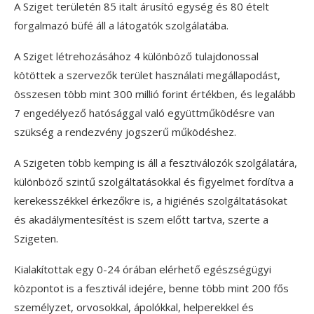
A Sziget területén 85 italt árusító egység és 80 ételt
forgalmazó büfé áll a látogatók szolgálatába.
A Sziget létrehozásához 4 különböző tulajdonossal
kötöttek a szervezők terület használati megállapodást,
összesen több mint 300 millió forint értékben, és legalább
7 engedélyező hatósággal való együttműködésre van
szükség a rendezvény jogszerű működéshez.
A Szigeten több kemping is áll a fesztiválozók szolgálatára,
különböző szintű szolgáltatásokkal és figyelmet fordítva a
kerekesszékkel érkezőkre is, a higiénés szolgáltatásokat
és akadálymentesítést is szem előtt tartva, szerte a
Szigeten.
Kialakítottak egy 0-24 órában elérhető egészségügyi
központot is a fesztivál idejére, benne több mint 200 fős
személyzet, orvosokkal, ápolókkal, helperekkel és