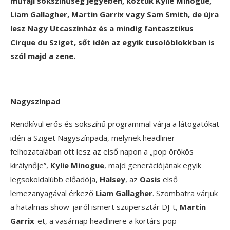
műfaji sokszínűség jegyében, köztük Kylie Minogue,
Liam Gallagher, Martin Garrix vagy Sam Smith, de újra
lesz Nagy Utcaszínház és a mindig fantasztikus
Cirque du Sziget, sőt idén az egyik tusolóblokkban is
szól majd a zene.
Nagyszínpad
Rendkívül erős és sokszínű programmal várja a látogatókat
idén a Sziget Nagyszínpada, melynek headliner
felhozatalában ott lesz az első napon a „pop örökös
királynője”,
Kylie Minogue
, majd generációjának egyik
legsokoldalúbb előadója,
Halsey
, az
Oasis
első
lemezanyagával érkező
Liam Gallagher
. Szombatra várjuk
a hatalmas show-jairól ismert szupersztár DJ-t,
Martin
Garrix
-et, a vasárnap headlinere a kortárs pop