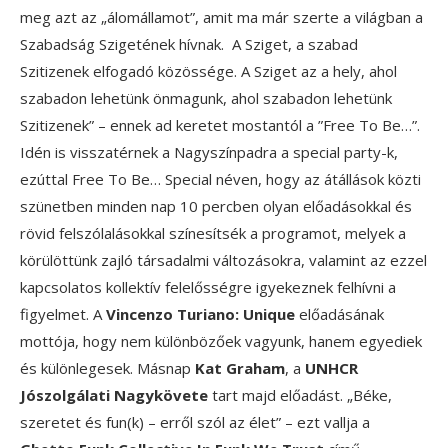
meg azt az „álomállamot”, amit ma már szerte a világban a
Szabadság Szigetének hívnak. A Sziget, a szabad
Szitizenek elfogadó közössége. A Sziget az a hely, ahol
szabadon lehetünk önmagunk, ahol szabadon lehetünk
Szitizenek” – ennek ad keretet mostantól a ”Free To Be…”.
Idén is visszatérnek a Nagyszínpadra a special party-k,
ezúttal Free To Be… Special néven, hogy az átállások közti
szünetben minden nap 10 percben olyan előadásokkal és
rövid felszólalásokkal színesítsék a programot, melyek a
körülöttünk zajló társadalmi változásokra, valamint az ezzel
kapcsolatos kollektív felelősségre igyekeznek felhívni a
figyelmet. A
Vincenzo Turiano: Unique
előadásának
mottója, hogy nem különbözőek vagyunk, hanem egyediek
és különlegesek. Másnap
Kat Graham
, a
UNHCR
Jószolgálati Nagykövete
tart majd előadást. „Béke,
szeretet és fun(k) – erről szól az élet” – ezt vallja a