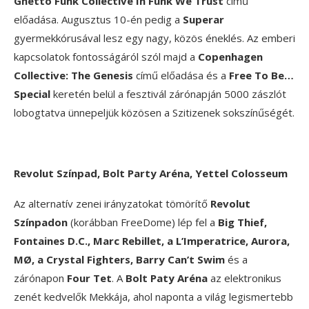
Ghetto Funk Collective In Funk We Trust
című
előadása. Augusztus 10-én pedig a
Superar
gyermekkórusával lesz egy nagy, közös éneklés. Az emberi
kapcsolatok fontosságáról szól majd a
Copenhagen
Collective: The Genesis
című előadása és a
Free To Be…
Special
keretén belül a fesztivál zárónapján 5000 zászlót
lobogtatva ünnepeljük közösen a Szitizenek sokszínűségét.
Revolut Színpad, Bolt Party Aréna, Yettel Colosseum
Az alternatív zenei irányzatokat tömörítő
Revolut
Színpadon
(korábban FreeDome) lép fel a
Big Thief,
Fontaines D.C., Marc Rebillet, a L’Imperatrice, Aurora,
MØ, a Crystal Fighters, Barry Can’t Swim
és a
zárónapon
Four Tet
. A
Bolt Paty Aréna
az elektronikus
zenét kedvelők Mekkája, ahol naponta a világ legismertebb