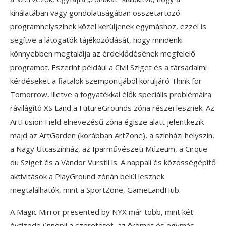
kínálatában vagy gondolatiságában összetartozó
programhelyszínek közel kerüljenek egymáshoz, ezzel is
segítve a látogatók tájékozódását, hogy mindenki
könnyebben megtalálja az érdeklődésének megfelelő
programot. Eszerint például a Civil Sziget és a társadalmi
kérdéseket a fiatalok szempontjából körüljáró Think for
Tomorrow, illetve a fogyatékkal élők speciális problémáira
rávilágító XS Land a FutureGrounds zóna részei lesznek. Az
ArtFusion Field elnevezésű zóna égisze alatt jelentkezik
majd az ArtGarden (korábban ArtZone), a színházi helyszín,
a Nagy Utcaszínház, az Iparművészeti Múzeum, a Cirque
du Sziget és a Vándor Vurstli is. A nappali és közösségépítő
aktivitások a PlayGround zónán belül lesznek
megtalálhatók, mint a SportZone, GameLandHub.
A Magic Mirror presented by NYX már több, mint két
évtizede ünnepli a szeretetet, az örömöt és egymás