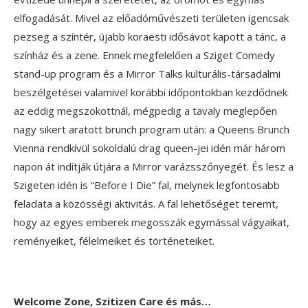
elfogadását. Mivel az előadóművészeti területen igencsak
pezseg a színtér, újabb koraesti idősávot kapott a tánc, a
színház és a zene. Ennek megfelelően a Sziget Comedy
stand-up program és a Mirror Talks kulturális-társadalmi
beszélgetései valamivel korábbi időpontokban kezdődnek
az eddig megszokottnál, mégpedig a tavaly meglepően
nagy sikert aratott brunch program után: a Queens Brunch
Vienna rendkívül sokoldalú drag queen-jei idén már három
napon át indítják útjára a Mirror varázsszőnyegét. És lesz a
Szigeten idén is “Before I Die” fal, melynek legfontosabb
feladata a közösségi aktivitás. A fal lehetőséget teremt,
hogy az egyes emberek megosszák egymással vágyaikat,
reményeiket, félelmeiket és történeteiket.
Welcome Zone, Szitizen Care és más…