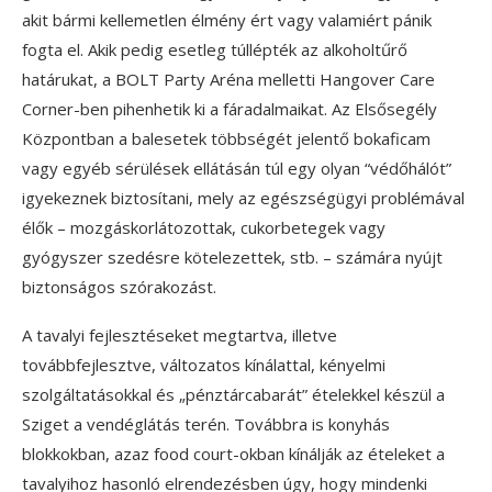
akit bármi kellemetlen élmény ért vagy valamiért pánik
fogta el. Akik pedig esetleg túllépték az alkoholtűrő
határukat, a BOLT Party Aréna melletti Hangover Care
Corner-ben pihenhetik ki a fáradalmaikat. Az Elsősegély
Központban a balesetek többségét jelentő bokaficam
vagy egyéb sérülések ellátásán túl egy olyan “védőhálót”
igyekeznek biztosítani, mely az egészségügyi problémával
élők – mozgáskorlátozottak, cukorbetegek vagy
gyógyszer szedésre kötelezettek, stb. – számára nyújt
biztonságos szórakozást.
A tavalyi fejlesztéseket megtartva, illetve
továbbfejlesztve, változatos kínálattal, kényelmi
szolgáltatásokkal és „pénztárcabarát” ételekkel készül a
Sziget a vendéglátás terén. Továbbra is konyhás
blokkokban, azaz food court-okban kínálják az ételeket a
tavalyihoz hasonló elrendezésben úgy, hogy mindenki