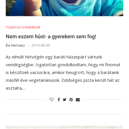
TUDATOS GYEREKKOR
Nem eszem húst- a gyerekem sem fog!
Évi Hernaez
2019-08-09
Az elmúlt hétvégén egy baráti házaspárt vártunk
vendégségbe. Izgatottan gondolkodtam, hogy mi finomat
is készítsek vacsorára, amikor beugrott, hogy a barátaink
másfél éve vegetáriánusok. Zöldséges pizza került hát az
asztalra,…