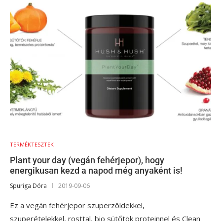
TERMÉKTESZTEK
Plant your day (vegán fehérjepor), hogy
energikusan kezd a napod még anyaként is!
Spuriga Dóra
2019-09-06
Ez a vegán fehérjepor szuperzöldekkel,
szuperételekkel, rosttal, bio sütőtök proteinnel és Clean