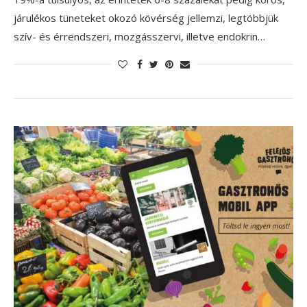
járulékos tüneteket okozó kövérség jellemzi, legtöbbjük
szív- és érrendszeri, mozgásszervi, illetve endokrin…