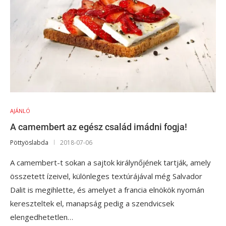
AJÁNLÓ
A camembert az egész család imádni fogja!
Pöttyöslabda
2018-07-06
A camembert-t sokan a sajtok királynőjének tartják, amely
összetett ízeivel, különleges textúrájával még Salvador
Dalit is megihlette, és amelyet a francia elnökök nyomán
kereszteltek el, manapság pedig a szendvicsek
elengedhetetlen…