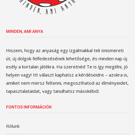
MINDEN, AMI ANYA
Hiszem, hogy az anyaság egy izgalmakkal teli önismereti
út, új dolgok felfedezésének lehetősége, és minden nap új
esély a kortalan játékra. Ha szeretnéd Te is így megélni, jó
helyen vagy! Itt választ kaphatsz a kérdéseidre – azokra is,
amiket nem mersz feltenni, megoszthatod az élményeidet,
tapasztalataidat, vagy tanulhatsz másokéból.
FONTOS INFORMÁCIÓK
Rólunk