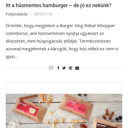
Itt a húsmentes hamburger – de jó ez nekünk?
Pöttyöslabda
2019-11-15
Örömhír, hogy megjelent a Burger King Rebel Whopper
szendvicse, ami húsmentesen nyújtja ugyanazt az
élvezetet, mint húspogácsás elődjei. Természetesen
azonnal megjelentek a károgók, hogy hús nélkül ez nem is
igazi…