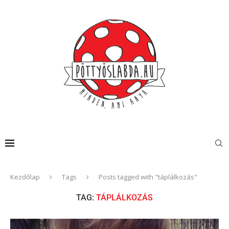
Kezdőlap
Tags
Posts tagged with "táplálkozás"
TAG:
TÁPLÁLKOZÁS