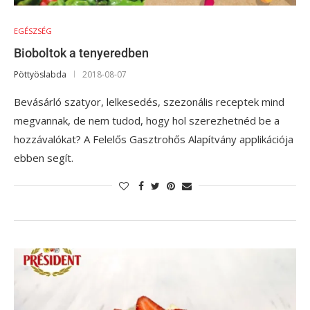
EGÉSZSÉG
Bioboltok a tenyeredben
Pöttyöslabda
2018-08-07
Bevásárló szatyor, lelkesedés, szezonális receptek mind
megvannak, de nem tudod, hogy hol szerezhetnéd be a
hozzávalókat? A Felelős Gasztrohős Alapítvány applikációja
ebben segít.