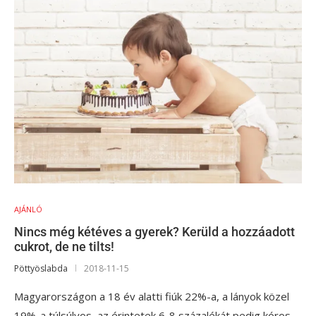
AJÁNLÓ
Nincs még kétéves a gyerek? Kerüld a hozzáadott
cukrot, de ne tilts!
Pöttyöslabda
2018-11-15
Magyarországon a 18 év alatti fiúk 22%-a, a lányok közel
19%-a túlsúlyos, az érintetek 6-8 százalékát pedig kóros,