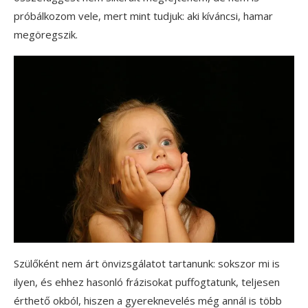
próbálkozom vele, mert mint tudjuk: aki kíváncsi, hamar
megöregszik.
Szülőként nem árt önvizsgálatot tartanunk: sokszor mi is
ilyen, és ehhez hasonló frázisokat puffogtatunk, teljesen
érthető okból, hiszen a gyereknevelés még annál is több