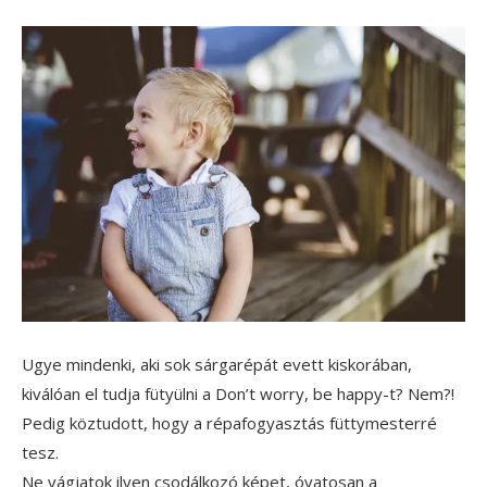
Ugye mindenki, aki sok sárgarépát evett kiskorában,
kiválóan el tudja fütyülni a Don’t worry, be happy-t? Nem?!
Pedig köztudott, hogy a répafogyasztás füttymesterré
tesz.
Ne vágjatok ilyen csodálkozó képet, óvatosan a