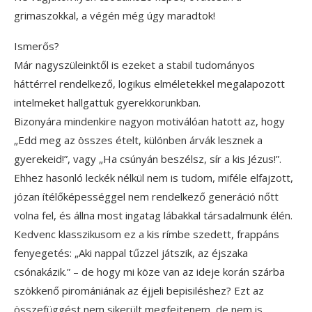
grimaszokkal, a végén még úgy maradtok!
Ismerős?
Már nagyszüleinktől is ezeket a stabil tudományos
háttérrel rendelkező, logikus elméletekkel megalapozott
intelmeket hallgattuk gyerekkorunkban.
Bizonyára mindenkire nagyon motiválóan hatott az, hogy
„Edd meg az összes ételt, különben árvák lesznek a
gyerekeid!”, vagy „Ha csúnyán beszélsz, sír a kis Jézus!”.
Ehhez hasonló leckék nélkül nem is tudom, miféle elfajzott,
józan ítélőképességgel nem rendelkező generáció nőtt
volna fel, és állna most ingatag lábakkal társadalmunk élén.
Kedvenc klasszikusom ez a kis rímbe szedett, frappáns
fenyegetés: „Aki nappal tűzzel játszik, az éjszaka
csónakázik.” – de hogy mi köze van az ideje korán szárba
szökkenő piromániának az éjjeli bepisiléshez? Ezt az
összefüggést nem sikerült megfejtenem, de nem is