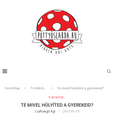
Kezdőlap
Ti írtátok...
Te mivel hülyíted a gyerekeid?
TI ÍRTÁTOK...
TE MIVEL HÜLYÍTED A GYEREKEID?
Czafrangó Ági
2017-01-19