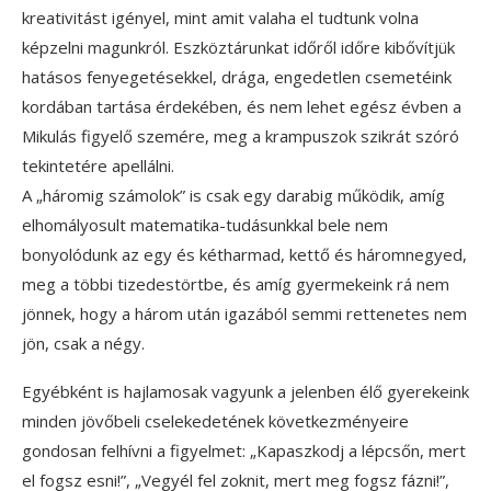
kreativitást igényel, mint amit valaha el tudtunk volna
képzelni magunkról. Eszköztárunkat időről időre kibővítjük
hatásos fenyegetésekkel, drága, engedetlen csemetéink
kordában tartása érdekében, és nem lehet egész évben a
Mikulás figyelő szemére, meg a krampuszok szikrát szóró
tekintetére apellálni.
A „háromig számolok” is csak egy darabig működik, amíg
elhomályosult matematika-tudásunkkal bele nem
bonyolódunk az egy és kétharmad, kettő és háromnegyed,
meg a többi tizedestörtbe, és amíg gyermekeink rá nem
jönnek, hogy a három után igazából semmi rettenetes nem
jön, csak a négy.
Egyébként is hajlamosak vagyunk a jelenben élő gyerekeink
minden jövőbeli cselekedetének következményeire
gondosan felhívni a figyelmet: „Kapaszkodj a lépcsőn, mert
el fogsz esni!”, „Vegyél fel zoknit, mert meg fogsz fázni!”,