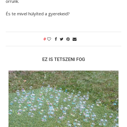
orrunk.
És te mivel hülyíted a gyerekeid?
0
EZ IS TETSZENI FOG