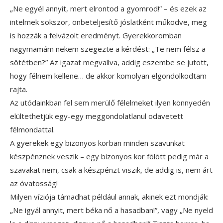
„Ne egyél annyit, mert elrontod a gyomrod!” – és ezek az
intelmek sokszor, önbeteljesítő jóslatként működve, meg
is hozzák a felvázolt eredményt. Gyerekkoromban
nagymamám nekem szegezte a kérdést: „Te nem félsz a
sötétben?” Az igazat megvallva, addig eszembe se jutott,
hogy félnem kellene… de akkor komolyan elgondolkodtam
rajta.
Az utódainkban fel sem merülő félelmeket ilyen könnyedén
elültethetjük egy-egy meggondolatlanul odavetett
félmondattal.
A gyerekek egy bizonyos korban minden szavunkat
készpénznek veszik – egy bizonyos kor fölött pedig már a
szavakat nem, csak a készpénzt viszik, de addig is, nem árt
az óvatosság!
Milyen víziója támadhat például annak, akinek ezt mondják:
„Ne igyál annyit, mert béka nő a hasadban!”, vagy „Ne nyeld