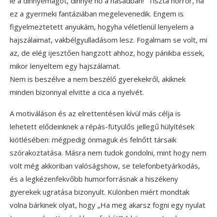
le a dinnyemagot, dinnye nő a hasadban!” Tiszta horror, ha
ez a gyermeki fantáziában megelevenedik. Engem is
figyelmeztetett anyukám, hogyha véletlenül lenyelem a
hajszálaimat, vakbélgyulladásom lesz. Fogalmam se volt, mi
az, de elég ijesztően hangzott ahhoz, hogy pánikba essek,
mikor lenyeltem egy hajszálamat.
Nem is beszélve a nem beszélő gyerekekről, akiknek
minden bizonnyal elvitte a cica a nyelvét.
A motiváláson és az elrettentésen kívül más célja is
lehetett elődeinknek a répás-fütyülős jellegű hülyítések
kiötlésében: mégpedig önmaguk és felnőtt társaik
szórakoztatása. Másra nem tudok gondolni, mint hogy nem
volt még akkoriban valóságshow, se telefonbetyárkodás,
és a legkézenfekvőbb humorforrásnak a hiszékeny
gyerekek ugratása bizonyult. Különben miért mondtak
volna bárkinek olyat, hogy „Ha meg akarsz fogni egy nyulat