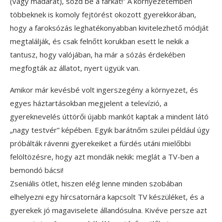
(vagy madarat), sózd be a farkát!” A környezetemben
többeknek is komoly fejtörést okozott gyerekkorában,
hogy a faroksózás leghatékonyabban kivitelezhető módját
megtalálják, és csak felnőtt korukban esett le nekik a
tantusz, hogy valójában, ha már a sózás érdekében
megfogták az állatot, nyert ügyük van.
Amikor már kevésbé volt ingerszegény a környezet, és
egyes háztartásokban megjelent a televízió, a
gyereknevelés úttörői újabb mankót kaptak a mindent látó
„nagy testvér” képében. Egyik barátnőm szülei például úgy
próbálták rávenni gyerekeiket a fürdés utáni mielőbbi
felöltözésre, hogy azt mondák nekik: meglát a TV-ben a
bemondó bácsi!
Zseniális ötlet, hiszen elég lenne minden szobában
elhelyezni egy hírcsatornára kapcsolt TV készüléket, és a
gyerekek jó magaviselete állandósulna. Kivéve persze azt