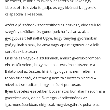
az esetet, mikor a munkából hazatérő szülőket egy
kibelezett televízió fogadja, és egy kíváncsi kisgyerek,
kalapáccsal a kezében.
Azért a jó szándék szentesítheti az eszközt, oldozzuk fel
szegény szülőket, és gondoljunk hálával arra, aki a
gyógypuszit feltalálta! Ugye, hogy tényleg gyorsabban
gyógyulnak a bibik, ha anya vagy apa megpuszilja? A lelki
sérülések biztosan.
Én is hálás vagyok a szüleimnek, amiért gyerekkoromban
elhitették velem, hogy az unokatestvérem kiszedte a
Balatonból az összes hínárt, így ugyanis nem féltem a
tóban fürdéstől, és tényleg nem találkoztam hínárral –
mivel azt se tudtam, hogy is néz ki pontosan.
Ilyen kivételes esetekben bocsánatos bűn akár hazudni is a
gyerekeinknek, de ha ők mégis kételkednének az
igazmondásunkban, elég csak megvizsgálniuk: puha-e az