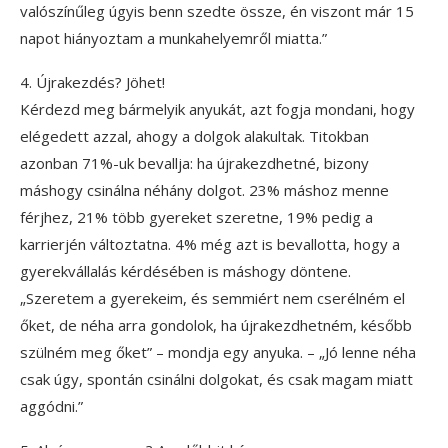
valószínűleg úgyis benn szedte össze, én viszont már 15
napot hiányoztam a munkahelyemről miatta.”
4. Újrakezdés? Jöhet!
Kérdezd meg bármelyik anyukát, azt fogja mondani, hogy
elégedett azzal, ahogy a dolgok alakultak. Titokban
azonban 71%-uk bevallja: ha újrakezdhetné, bizony
máshogy csinálna néhány dolgot. 23% máshoz menne
férjhez, 21% több gyereket szeretne, 19% pedig a
karrierjén változtatna. 4% még azt is bevallotta, hogy a
gyerekvállalás kérdésében is máshogy döntene.
„Szeretem a gyerekeim, és semmiért nem cserélném el
őket, de néha arra gondolok, ha újrakezdhetném, később
szülném meg őket” – mondja egy anyuka. – „Jó lenne néha
csak úgy, spontán csinálni dolgokat, és csak magam miatt
aggódni.”