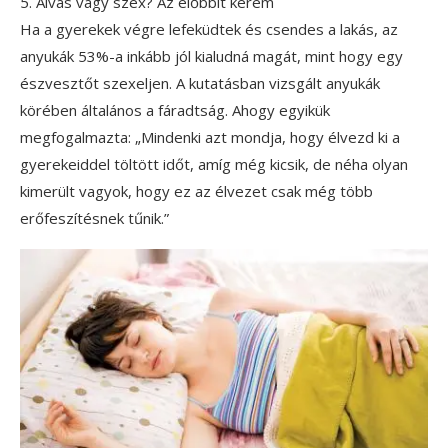
5. Alvás vagy szex? Az előbbit kérem
Ha a gyerekek végre lefeküdtek és csendes a lakás, az
anyukák 53%-a inkább jól kialudná magát, mint hogy egy
észvesztőt szexeljen. A kutatásban vizsgált anyukák
körében általános a fáradtság. Ahogy egyikük
megfogalmazta: „Mindenki azt mondja, hogy élvezd ki a
gyerekeiddel töltött időt, amíg még kicsik, de néha olyan
kimerült vagyok, hogy ez az élvezet csak még több
erőfeszítésnek tűnik.”