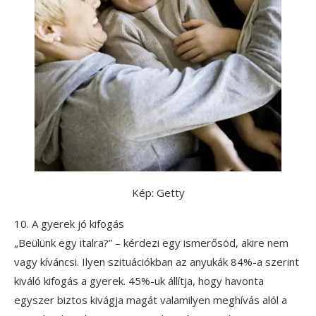
Kép: Getty
10. A gyerek jó kifogás
„Beülünk egy italra?” – kérdezi egy ismerősöd, akire nem
vagy kíváncsi. Ilyen szituációkban az anyukák 84%-a szerint
kiváló kifogás a gyerek. 45%-uk állítja, hogy havonta
egyszer biztos kivágja magát valamilyen meghívás alól a