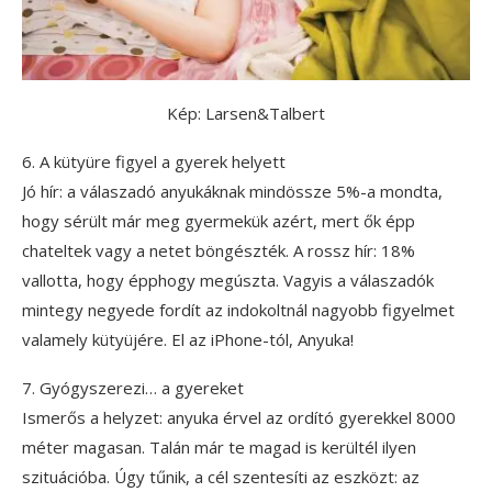
Kép: Larsen&Talbert
6. A kütyüre figyel a gyerek helyett
Jó hír: a válaszadó anyukáknak mindössze 5%-a mondta,
hogy sérült már meg gyermekük azért, mert ők épp
chateltek vagy a netet böngészték. A rossz hír: 18%
vallotta, hogy épphogy megúszta. Vagyis a válaszadók
mintegy negyede fordít az indokoltnál nagyobb figyelmet
valamely kütyüjére. El az iPhone-tól, Anyuka!
7. Gyógyszerezi… a gyereket
Ismerős a helyzet: anyuka érvel az ordító gyerekkel 8000
méter magasan. Talán már te magad is kerültél ilyen
szituációba. Úgy tűnik, a cél szentesíti az eszközt: az