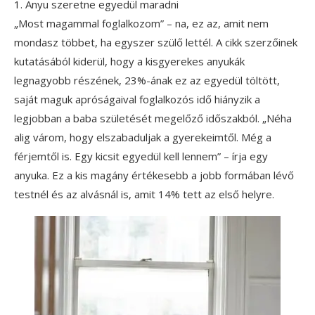
1. Anyu szeretne egyedül maradni
„Most magammal foglalkozom” – na, ez az, amit nem
mondasz többet, ha egyszer szülő lettél. A cikk szerzőinek
kutatásából kiderül, hogy a kisgyerekes anyukák
legnagyobb részének, 23%-ának ez az egyedül töltött,
saját maguk apróságaival foglalkozós idő hiányzik a
legjobban a baba születését megelőző időszakból. „Néha
alig várom, hogy elszabaduljak a gyerekeimtől. Még a
férjemtől is. Egy kicsit egyedül kell lennem” – írja egy
anyuka. Ez a kis magány értékesebb a jobb formában lévő
testnél és az alvásnál is, amit 14% tett az első helyre.