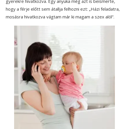
gyerekre hivatkozva. Egy anyuka még azt is beismerte,
hogy a férje előtt sem átallja felhozni ezt: „Házi feladatra,
mosásra hivatkozva vágtam már ki magam a szex alól”.