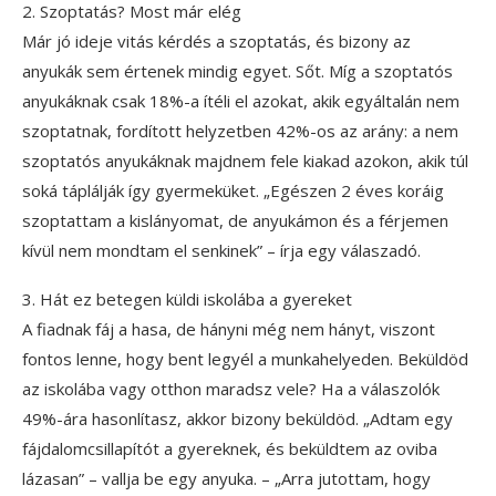
2. Szoptatás? Most már elég
Már jó ideje vitás kérdés a szoptatás, és bizony az
anyukák sem értenek mindig egyet. Sőt. Míg a szoptatós
anyukáknak csak 18%-a ítéli el azokat, akik egyáltalán nem
szoptatnak, fordított helyzetben 42%-os az arány: a nem
szoptatós anyukáknak majdnem fele kiakad azokon, akik túl
soká táplálják így gyermeküket. „Egészen 2 éves koráig
szoptattam a kislányomat, de anyukámon és a férjemen
kívül nem mondtam el senkinek” – írja egy válaszadó.
3. Hát ez betegen küldi iskolába a gyereket
A fiadnak fáj a hasa, de hányni még nem hányt, viszont
fontos lenne, hogy bent legyél a munkahelyeden. Beküldöd
az iskolába vagy otthon maradsz vele? Ha a válaszolók
49%-ára hasonlítasz, akkor bizony beküldöd. „Adtam egy
fájdalomcsillapítót a gyereknek, és beküldtem az oviba
lázasan” – vallja be egy anyuka. – „Arra jutottam, hogy