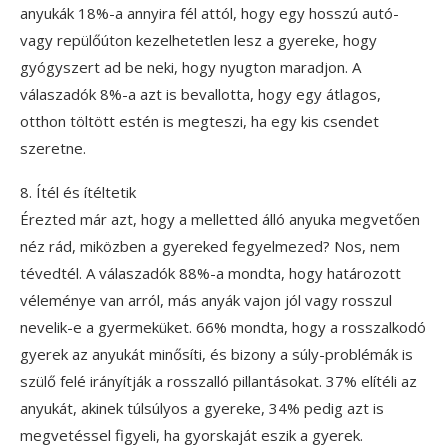
anyukák 18%-a annyira fél attól, hogy egy hosszú autó-
vagy repülőúton kezelhetetlen lesz a gyereke, hogy
gyógyszert ad be neki, hogy nyugton maradjon. A
válaszadók 8%-a azt is bevallotta, hogy egy átlagos,
otthon töltött estén is megteszi, ha egy kis csendet
szeretne.
8. Ítél és ítéltetik
Érezted már azt, hogy a melletted álló anyuka megvetően
néz rád, miközben a gyereked fegyelmezed? Nos, nem
tévedtél. A válaszadók 88%-a mondta, hogy határozott
véleménye van arról, más anyák vajon jól vagy rosszul
nevelik-e a gyermeküket. 66% mondta, hogy a rosszalkodó
gyerek az anyukát minősíti, és bizony a súly-problémák is
szülő felé irányítják a rosszalló pillantásokat. 37% elítéli az
anyukát, akinek túlsúlyos a gyereke, 34% pedig azt is
megvetéssel figyeli, ha gyorskaját eszik a gyerek.