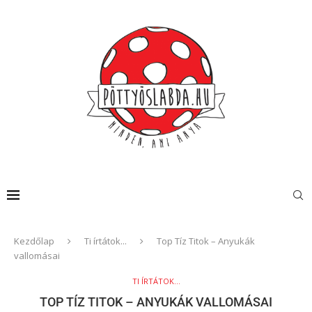
Kezdőlap
Ti írtátok...
Top Tíz Titok – Anyukák
vallomásai
TI ÍRTÁTOK...
TOP TÍZ TITOK – ANYUKÁK VALLOMÁSAI