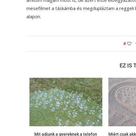
mesefilmet a táskámba és megdupláztam a reggeli b
alapon.
0
EZ IS
Mit adjunk a gyereknek a telefon
Miért csak akk