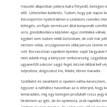
Hasonló állapotban jobbra-balra fittyedő, betegen i
elől. Lehetetlen küldetés. Tudom, hogy pár napon b
Kiscsoportos nyelvóráimon a szokásos csendes munka
köhögés, orrfújás természet által komponált szimfó
orrú, gondolkodásra képtelen agyú zombikká válnak, m
egyiket sem tudom nekik biztosítani, de volt már pé
néztem velük, országismereti céllal persze Grimm 
volt. Borzasztóan sajnálom ilyenkor saját tárgyukat 
nem adatik meg a kényszer emberiesség. Legjobban 
ugyanettől sokszor sajgó fejjel, kézzel-lábbal kell vé
teljesíteni, dolgozatot írni, felelni, ébren maradni.
Szülőként és tanárként is cipelem nátha-keresztem
egyszer a náthához hasonlóan az is elterjed, hogy k
lemaradást, míg egy betegen produkált rossz jegy k
hirdettem az igét, de én optimista, örök naplelkű e
ámítom magam most is, de azért este elővigyázato