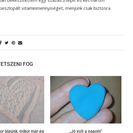
eszlopált vitaminmennyiséget, menjünk csak biztosra
 TETSZENI FOG
or lépünk, mikor már ég
„Jó volt a napom”