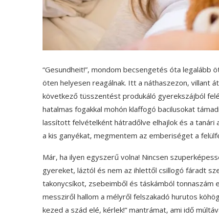
“Gesundheit!”, mondom becsengetés óta legalább ö
öten helyesen reagálnak. Itt a náthaszezon, villant 
következő tüsszentést produkáló gyerekszájból felém
hatalmas fogakkal mohón klaffogó bacilusokat támad
lassított felvételként hátradőlve elhajlok és a tanári
a kis ganyékat, megmentem az emberiséget a felülfe
Már, ha ilyen egyszerű volna! Nincsen szuperképes
gyereket, láztól és nem az ihlettől csillogó fáradt
takonycsíkot, zsebeimből és táskámból tonnaszám e
messziről hallom a mélyről felszakadó hurutos kö
kezed a szád elé, kérlek!” mantrámat, ami idő múltá