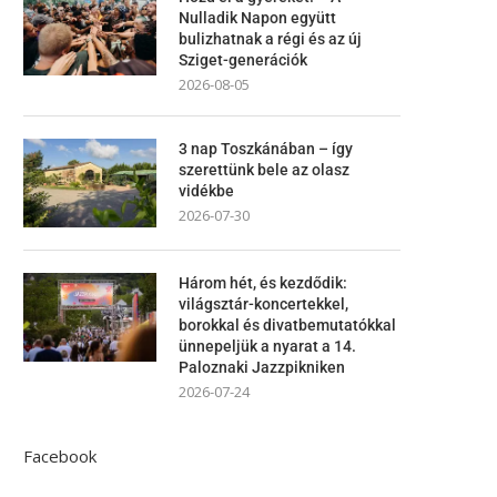
Nulladik Napon együtt
bulizhatnak a régi és az új
Sziget-generációk
2026-08-05
3 nap Toszkánában – így
szerettünk bele az olasz
vidékbe
2026-07-30
Három hét, és kezdődik:
világsztár-koncertekkel,
borokkal és divatbemutatókkal
ünnepeljük a nyarat a 14.
Paloznaki Jazzpikniken
2026-07-24
Facebook