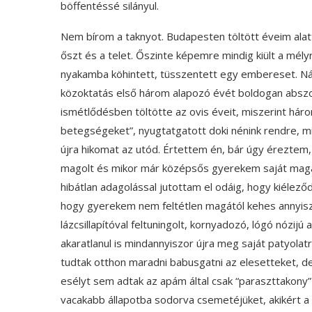
böffentéssé silányul.
Nem bírom a taknyot. Budapesten töltött éveim ala
őszt és a telet. Őszinte képemre mindig kiült a mélyr
nyakamba köhintett, tüsszentett egy embereset. N
közoktatás első három alapozó évét boldogan absz
ismétlődésben töltötte az ovis éveit, miszerint háro
betegségeket”, nyugtatgatott doki nénink rendre, mi
újra hikomat az utód. Értettem én, bár úgy éreztem
magolt és mikor már középsős gyerekem saját magá
hibátlan adagolással jutottam el odáig, hogy kiélező
hogy gyerekem nem feltétlen magától kehes annyiszo
lázcsillapítóval feltuningolt, kornyadozó, lógó nózij
akaratlanul is mindannyiszor újra meg saját patyola
tudtak otthon maradni babusgatni az elesetteket, d
esélyt sem adtak az apám által csak “paraszttakony
vacakabb állapotba sodorva csemetéjüket, akikért 