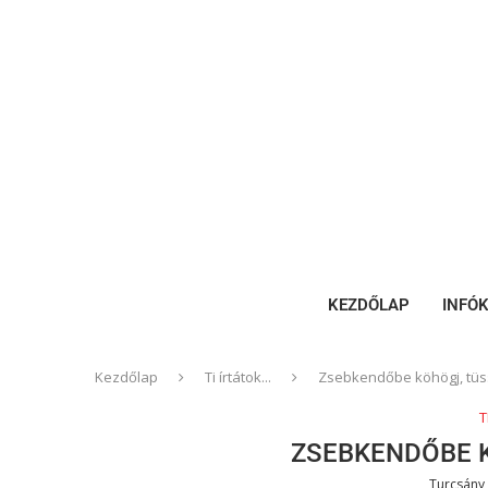
KEZDŐLAP
INFÓ
Kezdőlap
Ti írtátok...
Zsebkendőbe köhögj, tüs
T
ZSEBKENDŐBE 
Turcsány 