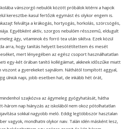
skolába vánszorgó nebulók között próbálok kitérni a hapcik
elül keresztbe-kasul fertőzik egymást és olykor engem is.
zajt felváltja a krákogás, hortyogás, horkolás, szörcsögés,
niája. Egyébként aktív, szorgos nebulóim résszemű, eldugult
eleg ágy, vitaminok és forró tea után sikítva. Ezek közül
lda arra, hogy tanítás helyett besötétítettem és mesét
meséket, mert lényegében az egész csoport használhatatlan
heti egy-két órában tanító kollégáimat, akiknek időszűke miatt
viszont a gyerekeket sajnálom. Náthától tompított aggyal,
gig ülniük napi, jobb esetben hat, de inkább hét órát,
, mindenhol szajkózva az ágymeleg gyógyhatását, hátha
ét-három nap hiányzás az iskolából nem okoz pótolhatatlan
ijavítása sokkal nagyobb meló. Eddig legtöbbször hasztalan
mber vagyok, mondhatni olykor naiv. Talán idén másként lesz,
san bekészítettem egy százas zsepit és két-három