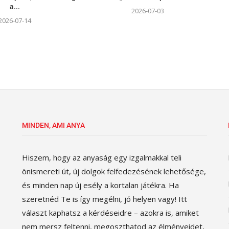
a...
2026-07-03
2026-07-14
MINDEN, AMI ANYA
Hiszem, hogy az anyaság egy izgalmakkal teli
önismereti út, új dolgok felfedezésének lehetősége,
és minden nap új esély a kortalan játékra. Ha
szeretnéd Te is így megélni, jó helyen vagy! Itt
választ kaphatsz a kérdéseidre – azokra is, amiket
nem mersz feltenni, megoszthatod az élményeidet,