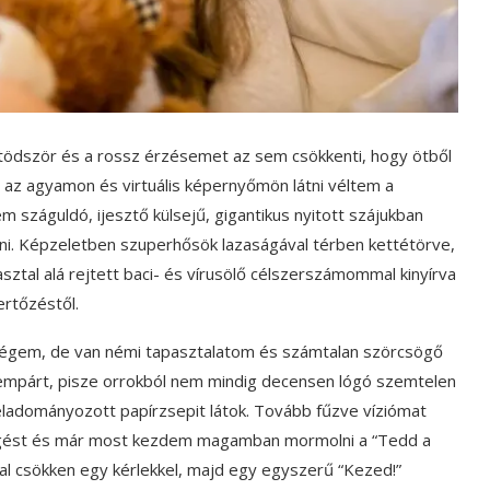
tödször és a rossz érzésemet az sem csökkenti, hogy ötből
át az agyamon és virtuális képernyőmön látni véltem a
 száguldó, ijesztő külsejű, gigantikus nyitott szájukban
ni. Képzeletben szuperhősök lazaságával térben kettétörve,
 asztal alá rejtett baci- és vírusölő célszerszámommal kinyírva
rtőzéstől.
ségem, de van némi tapasztalatom és számtalan szörcsögő
 szempárt, pisze orrokból nem mindig decensen lógó szemtelen
ladományozott papírzsepit látok. Tovább fűzve víziómat
högést és már most kezdem magamban mormolni a “Tedd a
val csökken egy kérlekkel, majd egy egyszerű “Kezed!”