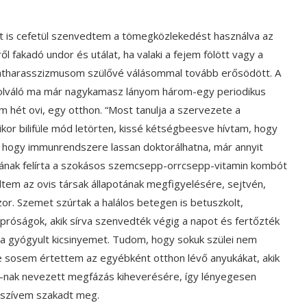
tt is cefetül szenvedtem a tömegközlekedést használva az
ől fakadó undor és utálat, ha valaki a fejem fölött vagy a
átharasszizmusom szülővé válásommal tovább erősödött. A
olváló ma már nagykamasz lányom három-egy periodikus
m hét ovi, egy otthon. “Most tanulja a szervezete a
kor bilifüle mód letörten, kissé kétségbeesve hívtam, hogy
, hogy immunrendszere lassan doktorálhatna, már annyit
nak felírta a szokásos szemcsepp-orrcsepp-vitamin kombót
dtem az ovis társak állapotának megfigyelésére, sejtvén,
r. Szemet szúrtak a halálos betegen is betuszkolt,
ú apróságok, akik sírva szenvedték végig a napot és fertőzték
tra gyógyult kicsinyemet. Tudom, hogy sokuk szülei nem
e sosem értettem az egyébként otthon lévő anyukákat, akik
”-nak nevezett megfázás kiheverésére, így lényegesen
a szívem szakadt meg.