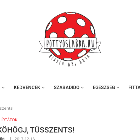
K
KEDVENCEK
SZABADIDŐ
EGÉSZSÉG
FITT
szents!
I ÍRTÁTOK...
KÖHÖGJ, TÜSSZENTS!
Ildi
2017-12-18