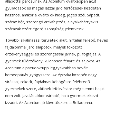
állapottal párosulnak. Az Aconitum kiváltképpen akut
gyulladások és magas lázzal járó fertőzések kezdetén
hasznos, amikor a kiváltó ok hideg, jeges szél. Sápadt,
száraz bőr, szorongó arckifejezés, a nyálkahártyák is
szárazak ezért égető szomjúság jelentkezik.
További alkalmazási területek: akut, hirtelen fellépő, heves
fájdalommal járó állapotok, melyek fokozott
érzékenységgel és szorongással járnak, pl. fogfájás. A
gyermek túlérzékeny, különösen fényre és zajokra. Az
Aconitum a pseudokrupp leggyakrabban bevált
homeopátiás gyógyszere. Az éjszaka közepén nagy
sírással, rekedt, fájdalmas köhögésre felébredő
gyermekek szere, akiknek lefekvéskor még semmi bajuk
nem volt. Javulás akkor várható, ha a gyermek elkezd
izzadni. Az Aconitum jó követőszere a Belladonna.