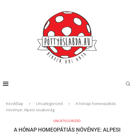
Kezdőlap
Uncategorized
A hónap homeopátiás
növénye: Alpesi sisakvirág
UNCATEGORIZED
A HÓNAP HOMEOPÁTIÁS NÖVÉNYE: ALPESI