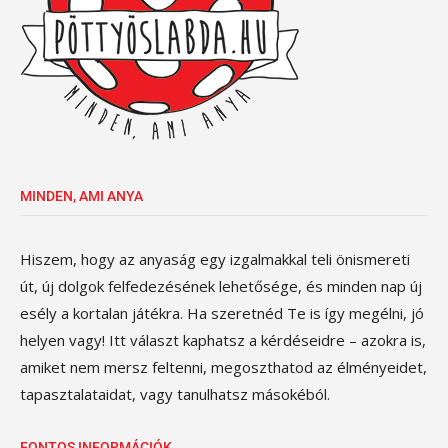
MINDEN, AMI ANYA
Hiszem, hogy az anyaság egy izgalmakkal teli önismereti
út, új dolgok felfedezésének lehetősége, és minden nap új
esély a kortalan játékra. Ha szeretnéd Te is így megélni, jó
helyen vagy! Itt választ kaphatsz a kérdéseidre – azokra is,
amiket nem mersz feltenni, megoszthatod az élményeidet,
tapasztalataidat, vagy tanulhatsz másokéból.
FONTOS INFORMÁCIÓK