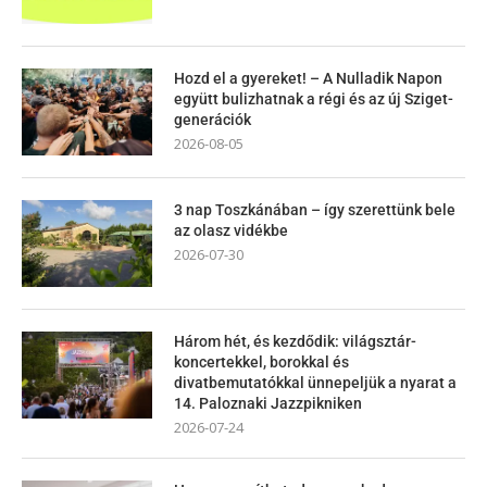
Hozd el a gyereket! – A Nulladik Napon
együtt bulizhatnak a régi és az új Sziget-
generációk
2026-08-05
3 nap Toszkánában – így szerettünk bele
az olasz vidékbe
2026-07-30
Három hét, és kezdődik: világsztár-
koncertekkel, borokkal és
divatbemutatókkal ünnepeljük a nyarat a
14. Paloznaki Jazzpikniken
2026-07-24