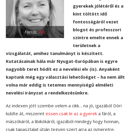
gyerekek jólétéről és a
kint töltött idő
fontosságáról vezet
blogot és professzori
Forrás:
Pbs
szintre emelte ennek a
területnek a
vizsgálatát, amihez tanulmányt is készített.
Kutatásainak hála már Nyugat-Európában is egyre
nagyobb teret hódít ez a nevelési elv (is). Anyaként
kaptunk még egy választási lehetőséget – ha nem állt
volna már eddig is tetemes mennyiségű elméleti
nevelési irányzat a rendelkezésünkre.
Az indexen jött szembe velem a cikk… na jó, igazából Dóri
küldte át, miszerint
essen csak le az a gyerek
a fáról, a
mászókáról, a libikókáról, igazából mindegy hogy honnan,
csak tapasztalat útján tegyen szert arra az ismeretre,