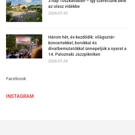
3 nap Toszkánában – így szerettünk bele
az olasz vidékbe
2026-07-30
Három hét, és kezdődik: világsztár-
koncertekkel, borokkal és
divatbemutatókkal ünnepeljük a nyarat a
14. Paloznaki Jazzpikniken
2026-07-24
Facebook
INSTAGRAM