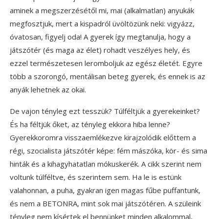
aminek a megszerzésétől mi, mai (alkalmatlan) anyukák
megfosztjuk, mert a kispadról üvöltözünk neki: vigyázz,
óvatosan, figyelj oda! A gyerek így megtanulja, hogy a
játszótér (és maga az élet) rohadt veszélyes hely, és
ezzel természetesen leromboljuk az egész életét. Egyre
több a szorongó, mentálisan beteg gyerek, és ennek is az
anyák lehetnek az okai.
De vajon tényleg ezt tesszük? Túlféltjük a gyerekeinket?
És ha féltjük őket, az tényleg ekkora hiba lenne?
Gyerekkoromra visszaemlékezve kirajzolódik előttem a
régi, szocialista játszótér képe: fém mászóka, kör- és sima
hinták és a kihagyhatatlan mókuskerék. A cikk szerint nem
voltunk túlféltve, és szerintem sem. Ha le is estünk
valahonnan, a puha, gyakran igen magas fűbe puffantunk,
és nem a BETONRA, mint sok mai játszótéren. A szüleink
tényleg nem kísértek el bennünket minden alkalommal,