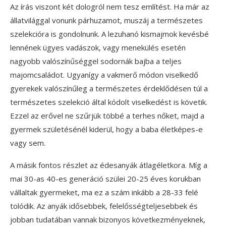
Az írás viszont két dologról nem tesz említést. Ha már az
állatvilággal vonunk párhuzamot, muszáj a természetes
szelekcióra is gondolnunk. A lezuhanó kismajmok kevésbé
lennének ügyes vadászok, vagy menekülés esetén
nagyobb valószínűséggel sodornák bajba a teljes
majomcsaládot. Ugyanígy a vakmerő módon viselkedő
gyerekek valószínűleg a természetes érdeklődésen túl a
természetes szelekció által kódolt viselkedést is követik.
Ezzel az erővel ne szűrjük többé a terhes nőket, majd a
gyermek születésénél kiderül, hogy a baba életképes-e
vagy sem.
A másik fontos részlet az édesanyák átlagéletkora. Míg a
mai 30-as 40-es generáció szülei 20-25 éves korukban
vállaltak gyermeket, ma ez a szám inkább a 28-33 felé
tolódik. Az anyák idősebbek, felelősségteljesebbek és
jobban tudatában vannak bizonyos következményeknek,