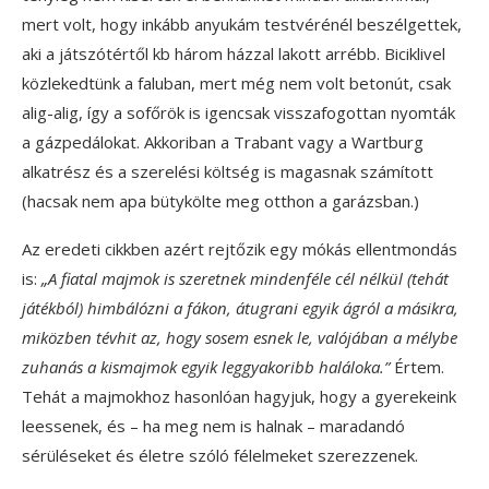
mert volt, hogy inkább anyukám testvérénél beszélgettek,
aki a játszótértől kb három házzal lakott arrébb. Biciklivel
közlekedtünk a faluban, mert még nem volt betonút, csak
alig-alig, így a sofőrök is igencsak visszafogottan nyomták
a gázpedálokat. Akkoriban a Trabant vagy a Wartburg
alkatrész és a szerelési költség is magasnak számított
(hacsak nem apa bütykölte meg otthon a garázsban.)
Az eredeti cikkben azért rejtőzik egy mókás ellentmondás
is:
„A fiatal majmok is szeretnek mindenféle cél nélkül (tehát
játékból) himbálózni a fákon, átugrani egyik ágról a másikra,
miközben tévhit az, hogy sosem esnek le, valójában a mélybe
zuhanás a kismajmok egyik leggyakoribb haláloka.”
Értem.
Tehát a majmokhoz hasonlóan hagyjuk, hogy a gyerekeink
leessenek, és – ha meg nem is halnak – maradandó
sérüléseket és életre szóló félelmeket szerezzenek.