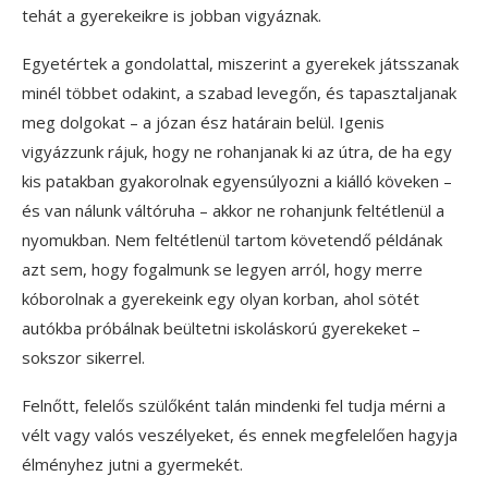
tehát a gyerekeikre is jobban vigyáznak.
Egyetértek a gondolattal, miszerint a gyerekek játsszanak
minél többet odakint, a szabad levegőn, és tapasztaljanak
meg dolgokat – a józan ész határain belül. Igenis
vigyázzunk rájuk, hogy ne rohanjanak ki az útra, de ha egy
kis patakban gyakorolnak egyensúlyozni a kiálló köveken –
és van nálunk váltóruha – akkor ne rohanjunk feltétlenül a
nyomukban. Nem feltétlenül tartom követendő példának
azt sem, hogy fogalmunk se legyen arról, hogy merre
kóborolnak a gyerekeink egy olyan korban, ahol sötét
autókba próbálnak beültetni iskoláskorú gyerekeket –
sokszor sikerrel.
Felnőtt, felelős szülőként talán mindenki fel tudja mérni a
vélt vagy valós veszélyeket, és ennek megfelelően hagyja
élményhez jutni a gyermekét.