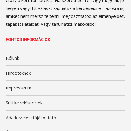
esély a kortalan játékra. Ha szeretnéd Te is így megélni, jó
helyen vagy! Itt választ kaphatsz a kérdéseidre – azokra is,
amiket nem mersz feltenni, megoszthatod az élményeidet,
tapasztalataidat, vagy tanulhatsz másokéból.
FONTOS INFORMÁCIÓK
Rólunk
Hirdetőknek
Impresszum
Süti kezelési elvek
Adatkezelési tájékoztató