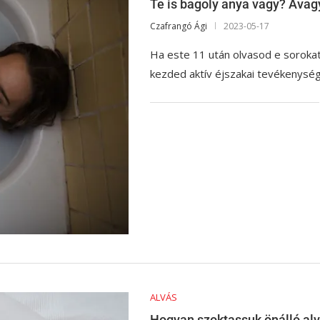
Te is bagoly anya vagy? Avag
Czafrangó Ági
2023-05-17
Ha este 11 után olvasod e soroka
kezded aktív éjszakai tevékenység
ALVÁS
Hogyan szoktassuk önálló al