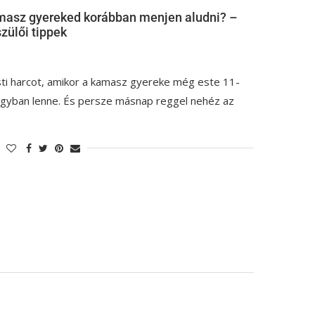
amasz gyereked korábban menjen aludni? –
ülői tippek
esti harcot, amikor a kamasz gyereke még este 11-
 ágyban lenne. És persze másnap reggel nehéz az