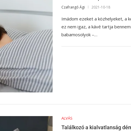
Czafrangó Ági
2021-10-18
Imádom ezeket a közhelyeket, a ke
ez nem igaz, a kávé tartja bennem
babamosolyok –…
ALVÁS
Találkozó a kialvatlanság dé