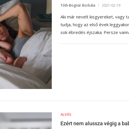
Tóth-Bognár Borbála
2021-02-19
Aki már nevelt kisgyereket, vagy ta
tudja, hogy az első évek leggyakor
sok ébredés éjszaka. Persze van
ALVÁS
Ezért nem alussza végig a ba