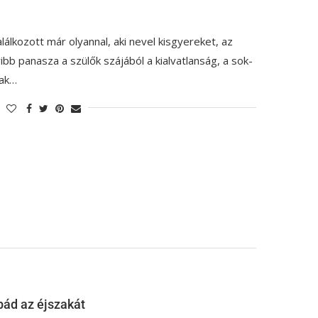
lálkozott már olyannal, aki nevel kisgyereket, az
ibb panasza a szülők szájából a kialvatlanság, a sok-
nak…
bád az éjszakát