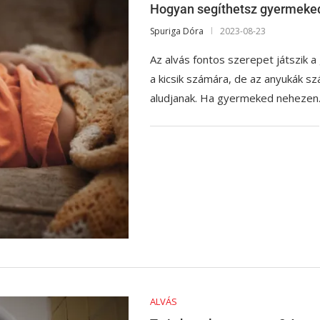
Hogyan segíthetsz gyermekedn
Spuriga Dóra
2023-08-23
Az alvás fontos szerepet játszik
a kicsik számára, de az anyukák sz
aludjanak. Ha gyermeked neheze
ALVÁS