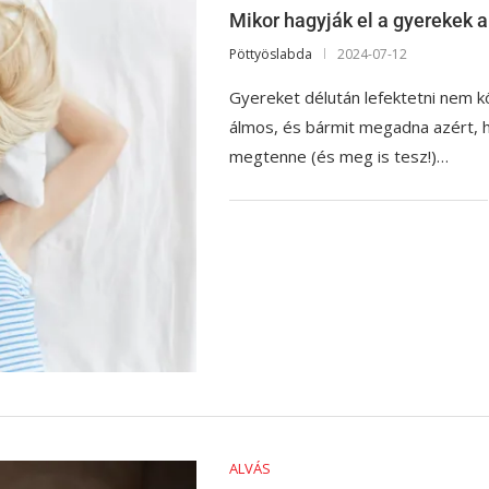
Mikor hagyják el a gyerekek a
Pöttyöslabda
2024-07-12
Gyereket délután lefektetni nem k
álmos, és bármit megadna azért, h
megtenne (és meg is tesz!)…
ALVÁS