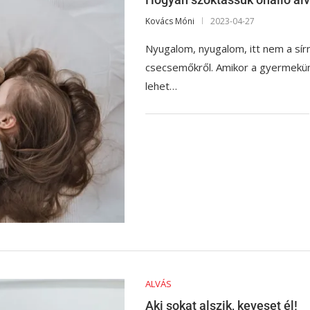
Kovács Móni
2023-04-27
Nyugalom, nyugalom, itt nem a sírn
csecsemőkről. Amikor a gyermekünk
lehet…
ALVÁS
Aki sokat alszik, keveset él!