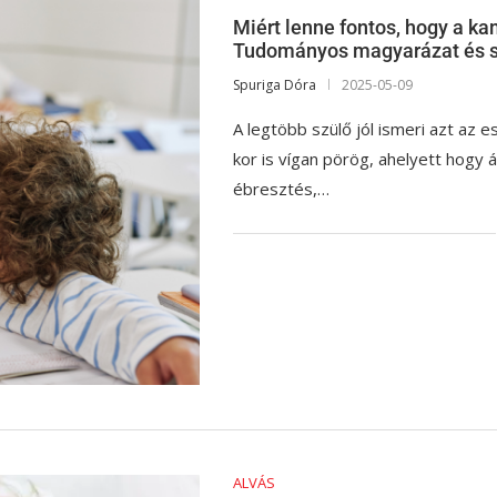
Miért lenne fontos, hogy a k
Tudományos magyarázat és sz
Spuriga Dóra
2025-05-09
A legtöbb szülő jól ismeri azt az 
kor is vígan pörög, ahelyett hogy
ébresztés,…
ALVÁS