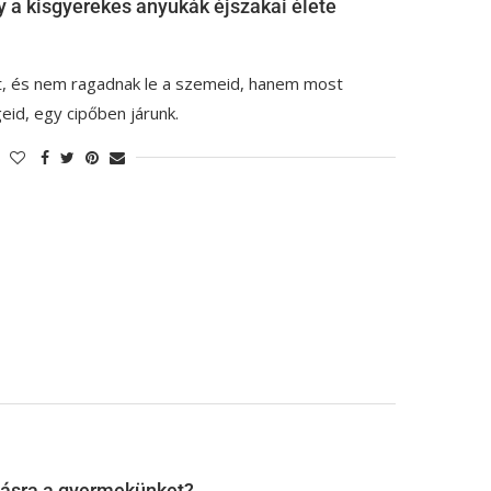
y a kisgyerekes anyukák éjszakai élete
t, és nem ragadnak le a szemeid, hanem most
eid, egy cipőben járunk.
vásra a gyermekünket?