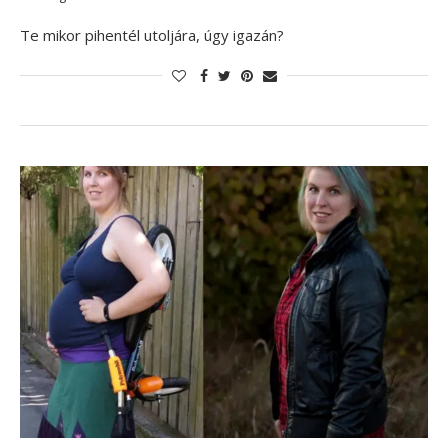
Te mikor pihentél utoljára, úgy igazán?