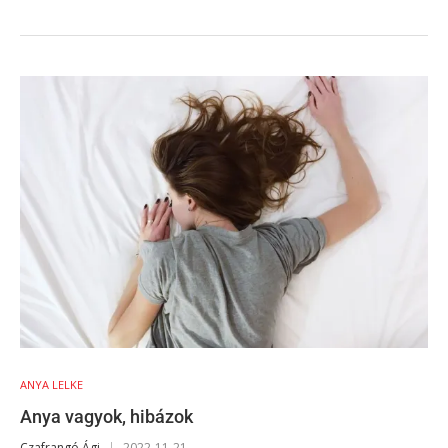
ANYA LELKE
Anya vagyok, hibázok
Czafrangó Ági
2022-11-21