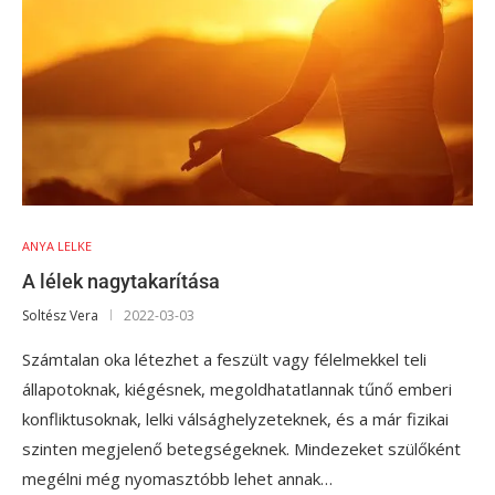
ANYA LELKE
A lélek nagytakarítása
Soltész Vera
2022-03-03
Számtalan oka létezhet a feszült vagy félelmekkel teli
állapotoknak, kiégésnek, megoldhatatlannak tűnő emberi
konfliktusoknak, lelki válsághelyzeteknek, és a már fizikai
szinten megjelenő betegségeknek. Mindezeket szülőként
megélni még nyomasztóbb lehet annak…