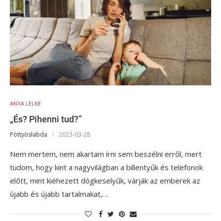
ANYA LELKE
„És? Pihenni tud?”
Pöttyöslabda
2023-03-28
Nem mertem, nem akartam írni sem beszélni erről, mert
tudom, hogy kint a nagyvilágban a billentyűk és telefonok
előtt, mint kiéhezett dögkeselyűk, várják az emberek az
újabb és újabb tartalmakat,…