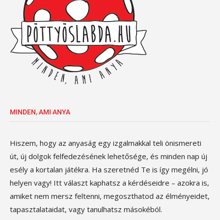
MINDEN, AMI ANYA
Hiszem, hogy az anyaság egy izgalmakkal teli önismereti
út, új dolgok felfedezésének lehetősége, és minden nap új
esély a kortalan játékra. Ha szeretnéd Te is így megélni, jó
helyen vagy! Itt választ kaphatsz a kérdéseidre – azokra is,
amiket nem mersz feltenni, megoszthatod az élményeidet,
tapasztalataidat, vagy tanulhatsz másokéból.