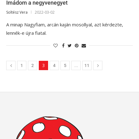
Imádom a negyvenegyet
Soltész Vera
2022-03-02
A minap Nagyfiam, arcán kaján mosollyal, azt kérdezte,
lennék-e újra fiatal.
3
…
1
2
4
5
11