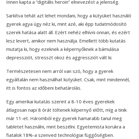
Innen kapta a “digitális heroin” elnevezést a jelenség.
Sarkítva tehát azt lehet mondani, hogy a kütyüket használó
gyerek agya úgy néz ki, mint azé, aki épp tudatmódosító
szerek hatása alatt áll. Ezért nehéz elhívni onnan, és ezért
lesz levert, amikor nem használja. Emellett több kutatás
mutatja ki, hogy ezeknek a képernyőknek a bámulása
depressziót, stresszt okoz és aggressziót vált ki.
Természetesen nem arról van szó, hogy a gyerek
egyáltalán nem használhat kütyüket. Csak, mint mindennél,
itt is fontos az időbeni behatárolás.
Egy amerikai kutatás szerint a 8-10 éves gyerekek
átlagosan napi 8 órát töltenek képernyő előtt, míg a tinik
már 11-et. Háromból egy gyerek hamarabb tanul meg
tabletet használni, mint beszélni. Egyetemista korukra a
fiatalok 18%-a szenved technológiai függőségben.