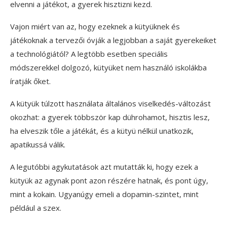
elvenni a játékot, a gyerek hisztizni kezd.
Vajon miért van az, hogy ezeknek a kütyüknek és
játékoknak a tervezői óvják a legjobban a saját gyerekeiket
a technológiától? A legtöbb esetben speciális
módszerekkel dolgozó, kütyüket nem használó iskolákba
íratják őket.
A kütyük túlzott használata általános viselkedés-változást
okozhat: a gyerek többször kap dührohamot, hisztis lesz,
ha elveszik tőle a játékát, és a kütyü nélkül unatkozik,
apatikussá válik.
A legutóbbi agykutatások azt mutatták ki, hogy ezek a
kütyük az agynak pont azon részére hatnak, és pont úgy,
mint a kokain. Ugyanúgy emeli a dopamin-szintet, mint
például a szex.