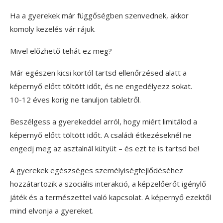
Ha a gyerekek már függőségben szenvednek, akkor
komoly kezelés vár rájuk.
Mivel előzhető tehát ez meg?
Már egészen kicsi kortól tartsd ellenőrzésed alatt a
képernyő előtt töltött időt, és ne engedélyezz sokat.
10-12 éves korig ne tanuljon tabletről.
Beszélgess a gyerekeddel arról, hogy miért limitálod a
képernyő előtt töltött időt. A családi étkezéseknél ne
engedj meg az asztalnál kütyüt – és ezt te is tartsd be!
A gyerekek egészséges személyiségfejlődéséhez
hozzátartozik a szociális interakció, a képzelőerőt igénylő
játék és a természettel való kapcsolat. A képernyő ezektől
mind elvonja a gyereket.