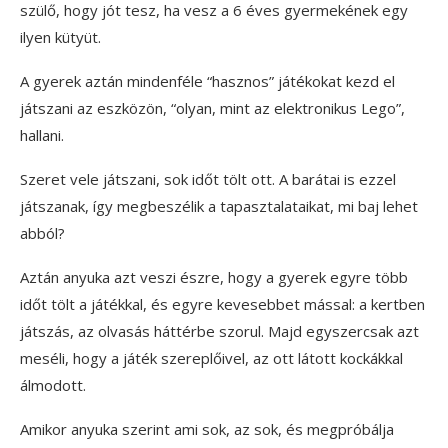
szülő, hogy jót tesz, ha vesz a 6 éves gyermekének egy
ilyen kütyüt.
A gyerek aztán mindenféle “hasznos” játékokat kezd el
játszani az eszközön, “olyan, mint az elektronikus Lego”,
hallani.
Szeret vele játszani, sok időt tölt ott. A barátai is ezzel
játszanak, így megbeszélik a tapasztalataikat, mi baj lehet
abból?
Aztán anyuka azt veszi észre, hogy a gyerek egyre több
időt tölt a játékkal, és egyre kevesebbet mással: a kertben
játszás, az olvasás háttérbe szorul. Majd egyszercsak azt
meséli, hogy a játék szereplőivel, az ott látott kockákkal
álmodott.
Amikor anyuka szerint ami sok, az sok, és megpróbálja