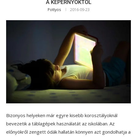
A KÉPERNYŐKTŐL
Pottyos
2016-09-23
Bizonyos helyeken már egyre kisebb korosztályoknál
bevezetik a táblagépek használatát az iskolában. Az
előnyökről zengett ódák hallatán könnyen azt gondolhatja a