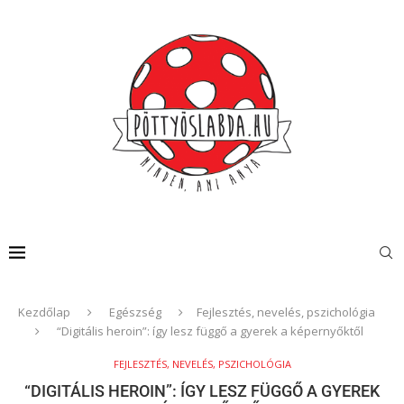
Kezdőlap
Egészség
Fejlesztés, nevelés, pszichológia
“Digitális heroin”: így lesz függő a gyerek a képernyőktől
FEJLESZTÉS, NEVELÉS, PSZICHOLÓGIA
“DIGITÁLIS HEROIN”: ÍGY LESZ FÜGGŐ A GYEREK